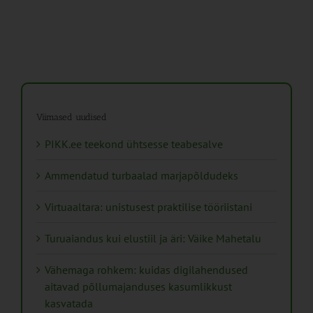
Viimased uudised
PIKK.ee teekond ühtsesse teabesalve
Ammendatud turbaalad marjapõldudeks
Virtuaaltara: unistusest praktilise tööriistani
Turuaiandus kui elustiil ja äri: Väike Mahetalu
Vähemaga rohkem: kuidas digilahendused
aitavad põllumajanduses kasumlikkust
kasvatada