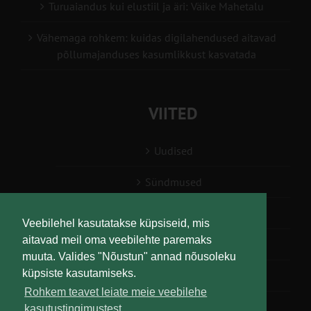
Turuaiandus kui elustiil ja äri: Väike Mahetalu
Vähemaga rohkem: kuidas digilahendused aitavad
põllumajanduses kasumlikkust kasvatada
VIITED
Uudised
Sündmused
Konsulent, nõustaja
Veebilehel kasutatakse küpsiseid, mis
aitavad meil oma veebilehte paremaks
Teabesalv
muuta. Valides "Nõustun" annad nõusoleku
küpsiste kasutamiseks.
Liitu uudiskirjaga
Rohkem teavet leiate meie veebilehe
kasutustingimustest.