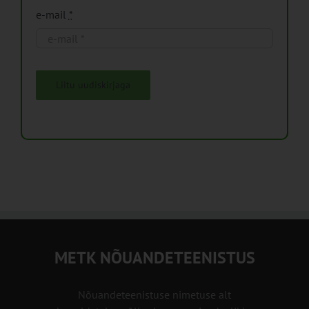
e-mail
*
Liitu uudiskirjaga
METK NÕUANDETEENISTUS
Nõuandeteenistuse nimetuse alt