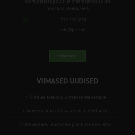
korraldatalse põllu- ja maamajanduslikke
nõustamisteenuseid.
+372 5201078
info@pikk.ee
Kirjuta meile!
VIIMASED UUDISED
PIKK.ee teekond ühtsesse teabesalve
Ammendatud turbaalad marjapõldudeks
Virtuaaltara: unistusest praktilise tööriistani