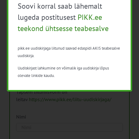
Soovi korral saab lähemalt
Arhiiv
lugeda postitusest
PIKK.ee
teekond ühtsesse teabesalve
pikk.ee uudiskirjaga liitunud saavad edaspidi AKIS teabesalve
Pikk.ee uudiskirjaga liitumine.
uudiskirja.
Uudiskirjast lahkumine on võimalik iga uudiskirja lõpus
Isikuandmeid töötleme vastavalt
Isikuandmete
olevate linkide kaudu.
töötlemise põhimõtetele
Täpsem liitumisvorm on
leitav
https://www.pikk.ee/liitu-uudiskirjaga/
Nimi