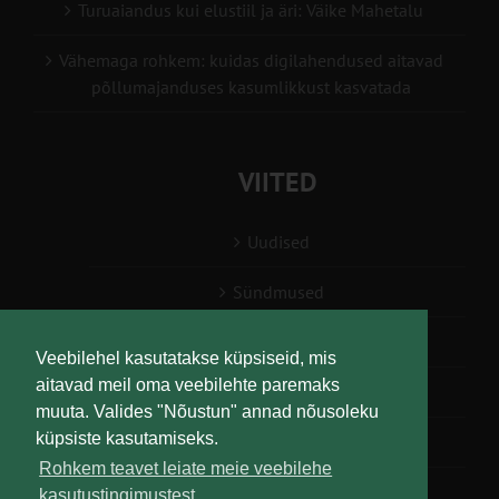
Turuaiandus kui elustiil ja äri: Väike Mahetalu
Vähemaga rohkem: kuidas digilahendused aitavad
põllumajanduses kasumlikkust kasvatada
VIITED
Uudised
Sündmused
Konsulent, nõustaja
Veebilehel kasutatakse küpsiseid, mis
aitavad meil oma veebilehte paremaks
Teabesalv
muuta. Valides "Nõustun" annad nõusoleku
küpsiste kasutamiseks.
Liitu uudiskirjaga
Rohkem teavet leiate meie veebilehe
kasutustingimustest.