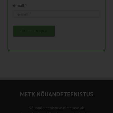
e-mail
*
Liitu uudiskirjaga
METK NÕUANDETEENISTUS
Nõuandeteenistuse nimetuse alt