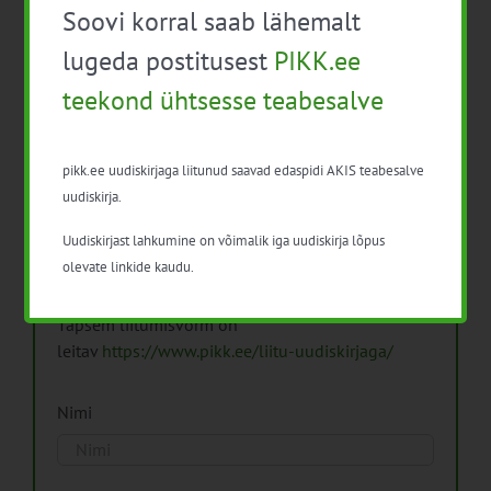
Soovi korral saab lähemalt
Arhiiv
lugeda postitusest
PIKK.ee
teekond ühtsesse teabesalve
pikk.ee uudiskirjaga liitunud saavad edaspidi AKIS teabesalve
Pikk.ee uudiskirjaga liitumine.
uudiskirja.
Uudiskirjast lahkumine on võimalik iga uudiskirja lõpus
Isikuandmeid töötleme vastavalt
Isikuandmete
olevate linkide kaudu.
töötlemise põhimõtetele
Täpsem liitumisvorm on
leitav
https://www.pikk.ee/liitu-uudiskirjaga/
Nimi