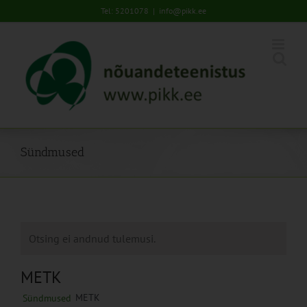
Skip
Tel: 5201078
|
info@pikk.ee
to
content
Sündmused
Otsing ei andnud tulemusi.
METK
METK
Sündmused