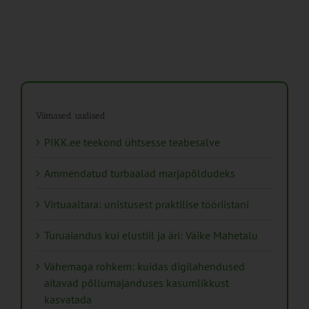
Viimased uudised
PIKK.ee teekond ühtsesse teabesalve
Ammendatud turbaalad marjapõldudeks
Virtuaaltara: unistusest praktilise tööriistani
Turuaiandus kui elustiil ja äri: Väike Mahetalu
Vähemaga rohkem: kuidas digilahendused
aitavad põllumajanduses kasumlikkust
kasvatada