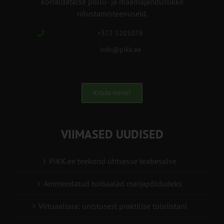
korraldatalse põllu- ja maamajanduslikke
nõustamisteenuseid.
+372 5201078
info@pikk.ee
Kirjuta meile!
VIIMASED UUDISED
PIKK.ee teekond ühtsesse teabesalve
Ammendatud turbaalad marjapõldudeks
Virtuaaltara: unistusest praktilise tööriistani