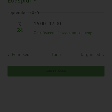
Edaspidi
Search
Naviga
Filtreid
Vali
and
september 2025
kuupäev.
Views
Navigation
16:00
-
17:00
K
24
Ökosüsteemide taastamise loeng
Sündmused
Eelmised
Täna
Järgmised
Sündmuse
Telli kalender