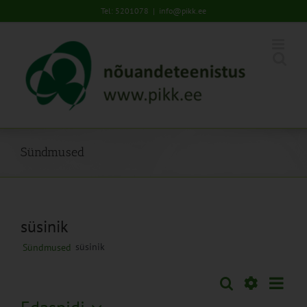
Skip
Tel: 5201078
|
info@pikk.ee
to
content
Sündmused
süsinik
süsinik
Sündmused
Sünd
Otsi
Sündmused
Lühiva
Views
Näita