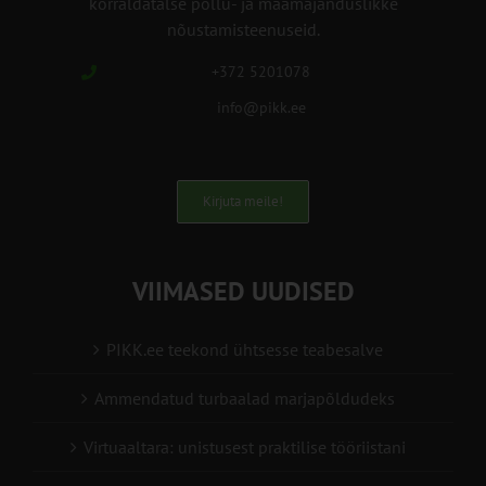
korraldatalse põllu- ja maamajanduslikke
nõustamisteenuseid.
+372 5201078
info@pikk.ee
Kirjuta meile!
VIIMASED UUDISED
PIKK.ee teekond ühtsesse teabesalve
Ammendatud turbaalad marjapõldudeks
Virtuaaltara: unistusest praktilise tööriistani