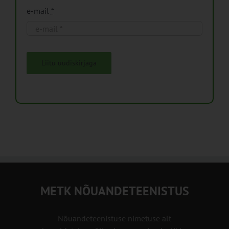
e-mail
*
Liitu uudiskirjaga
METK NÕUANDETEENISTUS
Nõuandeteenistuse nimetuse alt