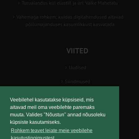
Turuaiandus kui elustiil ja äri: Väike Mahetalu
Vähemaga rohkem: kuidas digilahendused aitavad
põllumajanduses kasumlikkust kasvatada
VIITED
Uudised
Sündmused
Konsulent, nõustaja
Veebilehel kasutatakse küpsiseid, mis
aitavad meil oma veebilehte paremaks
Teabesalv
muuta. Valides "Nõustun" annad nõusoleku
küpsiste kasutamiseks.
Liitu uudiskirjaga
Rohkem teavet leiate meie veebilehe
kasutustingimustest.