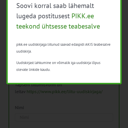
Soovi korral saab lähemalt
Arhiiv
lugeda postitusest
PIKK.ee
teekond ühtsesse teabesalve
pikk.ee uudiskirjaga liitunud saavad edaspidi AKIS teabesalve
Pikk.ee uudiskirjaga liitumine.
uudiskirja.
Uudiskirjast lahkumine on võimalik iga uudiskirja lõpus
Isikuandmeid töötleme vastavalt
Isikuandmete
olevate linkide kaudu.
töötlemise põhimõtetele
Täpsem liitumisvorm on
leitav
https://www.pikk.ee/liitu-uudiskirjaga/
Nimi