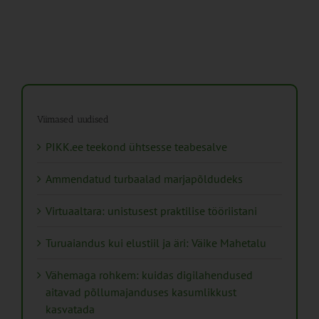
Viimased uudised
PIKK.ee teekond ühtsesse teabesalve
Ammendatud turbaalad marjapõldudeks
Virtuaaltara: unistusest praktilise tööriistani
Turuaiandus kui elustiil ja äri: Väike Mahetalu
Vähemaga rohkem: kuidas digilahendused
aitavad põllumajanduses kasumlikkust
kasvatada