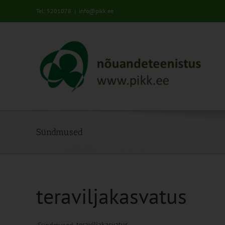
Skip
Tel: 5201078
|
info@pikk.ee
to
content
Sündmused
teraviljakasvatus
teraviljakasvatus