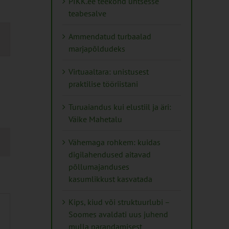
PIKK.ee teekond ühtsesse
teabesalve
mus
Ammendatud turbaalad
s
marjapõldudeks
ation
Virtuaaltara: unistusest
praktilise tööriistani
Turuaiandus kui elustiil ja äri:
Väike Mahetalu
Vähemaga rohkem: kuidas
digilahendused aitavad
põllumajanduses
kasumlikkust kasvatada
Kips, kiud või struktuurlubi –
Soomes avaldati uus juhend
mulla parandamisest