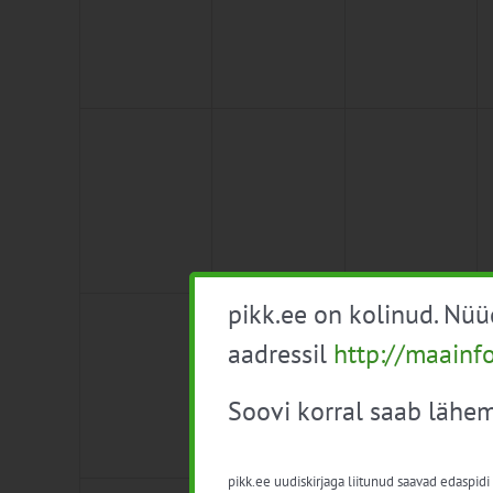
0
0
0
4
5
6
sündmused,
sündmused,
sündmused,
pikk.ee on kolinud. Nü
0
0
0
11
12
13
sündmused,
sündmused,
sündmused,
aadressil
http://maainf
Soovi korral saab lähem
pikk.ee uudiskirjaga liitunud saavad edaspidi