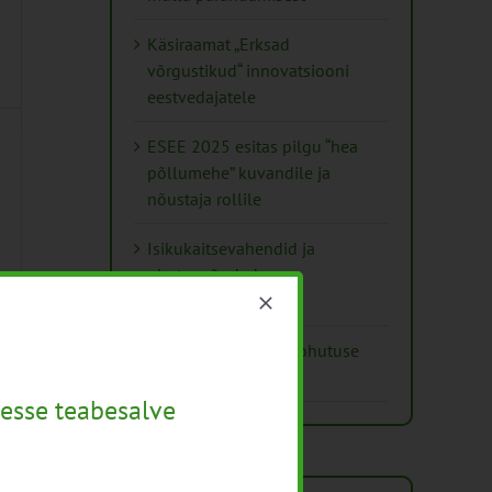
Käsiraamat „Erksad
võrgustikud“ innovatsiooni
eestvedajatele
ESEE 2025 esitas pilgu “hea
põllumehe” kuvandile ja
nõustaja rollile
Isikukaitsevahendid ja
ohutusnõuded
taimekaitsetöödel
Mida näitavad toiduohutuse
seirearuanded
esse teabesalve