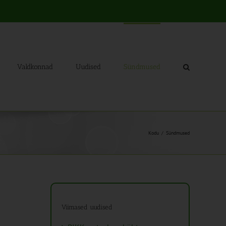
Valdkonnad
Uudised
Sündmused
Kodu
Sündmused
Viimased uudised