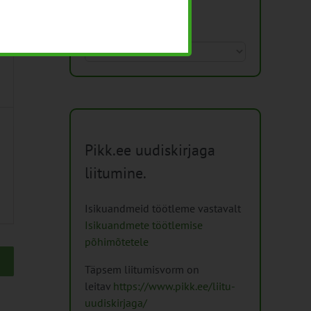
Arhiiv
Arhiiv
Pikk.ee uudiskirjaga
liitumine.
Isikuandmeid töötleme vastavalt
Isikuandmete töötlemise
põhimõtetele
Täpsem liitumisvorm on
leitav
https://www.pikk.ee/liitu-
uudiskirjaga/