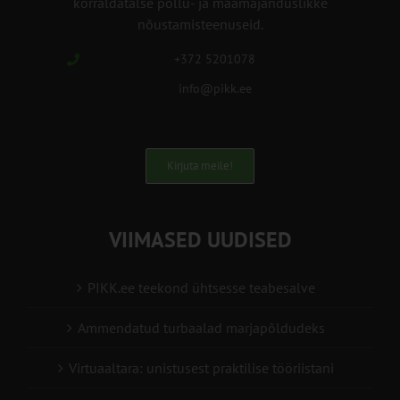
korraldatalse põllu- ja maamajanduslikke
nõustamisteenuseid.
+372 5201078
info@pikk.ee
Kirjuta meile!
VIIMASED UUDISED
PIKK.ee teekond ühtsesse teabesalve
Ammendatud turbaalad marjapõldudeks
Virtuaaltara: unistusest praktilise tööriistani