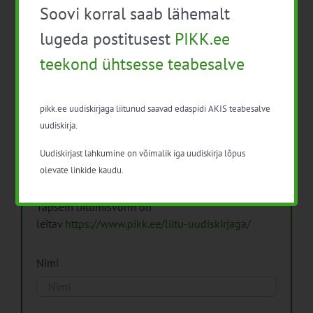
Soovi korral saab lähemalt
Arhiiv
lugeda postitusest
PIKK.ee
teekond ühtsesse teabesalve
pikk.ee uudiskirjaga liitunud saavad edaspidi AKIS teabesalve
Pikk.ee uudiskirjaga liitumine.
uudiskirja.
Uudiskirjast lahkumine on võimalik iga uudiskirja lõpus
Isikuandmeid töötleme vastavalt
Isikuandmete
olevate linkide kaudu.
töötlemise põhimõtetele
Täpsem liitumisvorm on
leitav
https://www.pikk.ee/liitu-uudiskirjaga/
Nimi