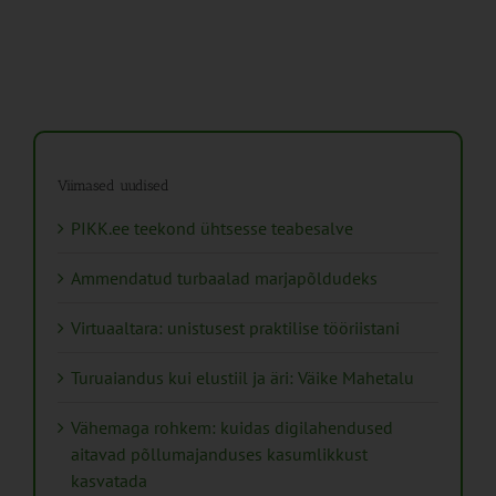
Viimased uudised
PIKK.ee teekond ühtsesse teabesalve
Ammendatud turbaalad marjapõldudeks
Virtuaaltara: unistusest praktilise tööriistani
Turuaiandus kui elustiil ja äri: Väike Mahetalu
Vähemaga rohkem: kuidas digilahendused
aitavad põllumajanduses kasumlikkust
kasvatada