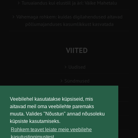
Turuaiandus kui elustiil ja äri: Väike Mahetalu
Vähemaga rohkem: kuidas digilahendused aitavad
põllumajanduses kasumlikkust kasvatada
VIITED
Uudised
Sündmused
Konsulent, nõustaja
Veebilehel kasutatakse küpsiseid, mis
aitavad meil oma veebilehte paremaks
Teabesalv
muuta. Valides "Nõustun" annad nõusoleku
küpsiste kasutamiseks.
Liitu uudiskirjaga
Rohkem teavet leiate meie veebilehe
kasutustingimustest.