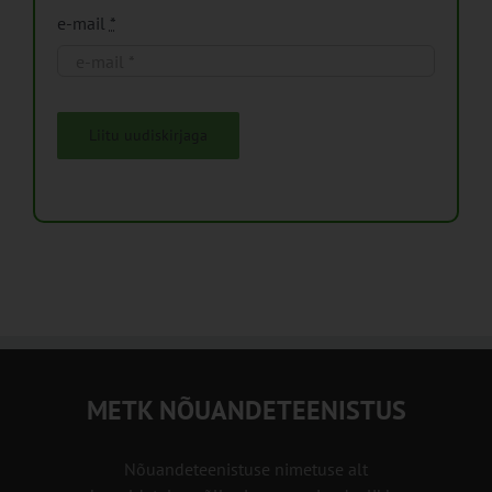
e-mail
*
Liitu uudiskirjaga
METK NÕUANDETEENISTUS
Nõuandeteenistuse nimetuse alt