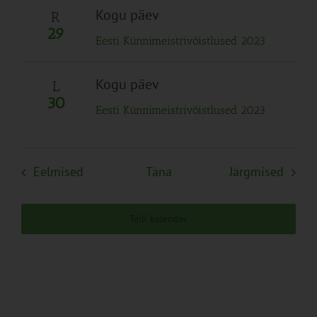
Kogu päev
R
29
Eesti Künnimeistrivõistlused 2023
Kogu päev
L
30
Eesti Künnimeistrivõistlused 2023
Sündmused
Sünd
Eelmised
Täna
Järgmised
Telli kalender