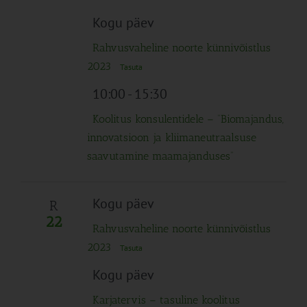
Kogu päev
Rahvusvaheline noorte künnivõistlus
2023
Tasuta
10:00
-
15:30
Koolitus konsulentidele – “Biomajandus,
innovatsioon ja kliimaneutraalsuse
saavutamine maamajanduses”
Kogu päev
R
22
Rahvusvaheline noorte künnivõistlus
2023
Tasuta
Kogu päev
Karjatervis – tasuline koolitus