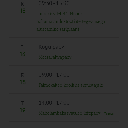
Navigation
09:30
-
15:30
K
13
Infopäev M 6.1 Noorte
põllumajandustootjate tegevusega
alustamine (äriplaan)
Kogu päev
L
16
Metsarahvapäev
09:00
-
17:00
E
18
Taimekaitse koolitus turustajale
14:00
-
17:00
T
19
Mahelambakasvatuse infopäev
Tasuta