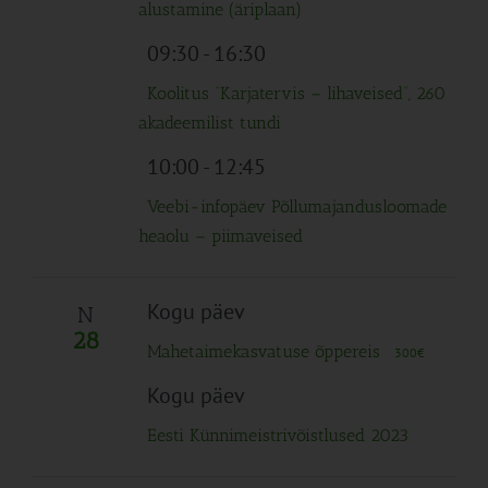
alustamine (äriplaan)
09:30
-
16:30
Koolitus “Karjatervis – lihaveised”, 260
akadeemilist tundi
10:00
-
12:45
Veebi-infopäev Põllumajandusloomade
heaolu – piimaveised
Kogu päev
N
28
Mahetaimekasvatuse õppereis
300€
Kogu päev
Eesti Künnimeistrivõistlused 2023