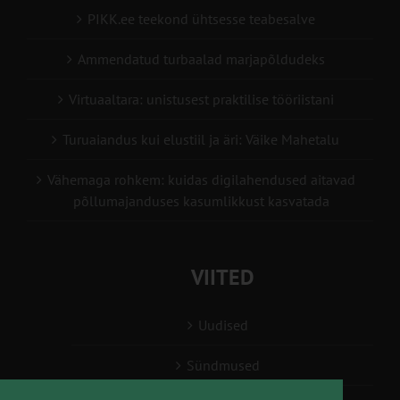
PIKK.ee teekond ühtsesse teabesalve
Ammendatud turbaalad marjapõldudeks
Virtuaaltara: unistusest praktilise tööriistani
Turuaiandus kui elustiil ja äri: Väike Mahetalu
Vähemaga rohkem: kuidas digilahendused aitavad
põllumajanduses kasumlikkust kasvatada
VIITED
Uudised
Sündmused