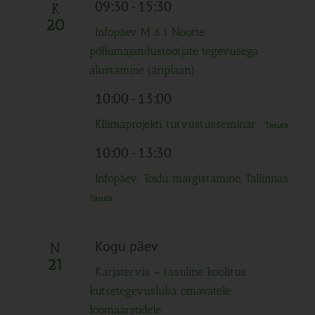
09:30
-
15:30
K
20
Infopäev M 6.1 Noorte
põllumajandustootjate tegevusega
alustamine (äriplaan)
10:00
-
13:00
Kliimaprojekti tutvustusseminar
Tasuta
10:00
-
13:30
Infopäev: Toidu märgistamine, Tallinnas
Tasuta
Kogu päev
N
21
Karjatervis – tasuline koolitus
kutsetegevusluba omavatele
loomaarstidele