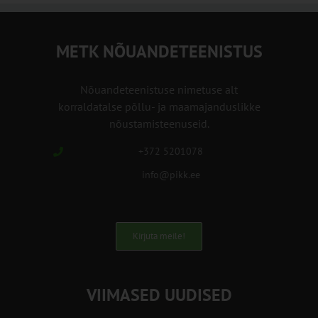
METK NÕUANDETEENISTUS
Nõuandeteenistuse nimetuse alt
korraldatalse põllu- ja maamajanduslikke
nõustamisteenuseid.
+372 5201078
info@pikk.ee
Kirjuta meile!
VIIMASED UUDISED