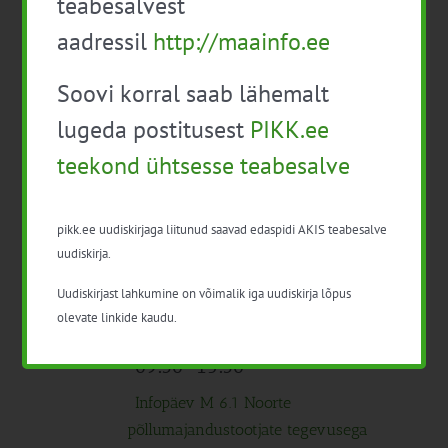
teabesalvest
09:30
-
16:30
aadressil
http://maainfo.ee
Koolitus veebis: FSSC 22000 standard
Soovi korral saab lähemalt
Tasuta
lugeda postitusest
PIKK.ee
10:00
-
17:00
teekond ühtsesse teabesalve
EPKK konverents “Aasta Põllumees
2023 – põllumajandussektor muutuvates
tingimustes”
Tasuta
pikk.ee uudiskirjaga liitunud saavad edaspidi AKIS teabesalve
uudiskirja.
Kogu päev
K
Uudiskirjast lahkumine on võimalik iga uudiskirja lõpus
27
olevate linkide kaudu.
Mahetaimekasvatuse õppereis
300€
09:30
-
15:30
Infopäev M 6.1 Noorte
põllumajandustootjate tegevusega