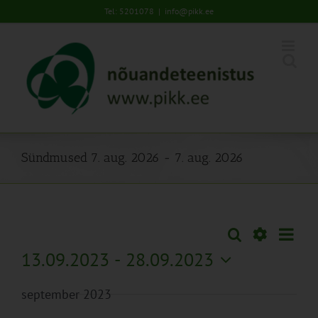
Skip
Tel: 5201078
|
info@pikk.ee
to
content
Sündmused 7. aug. 2026 - 7. aug. 2026
Sünd
Otsi
Sündmused
Lühiva
Views
Näita
13.09.2023
 - 
28.09.2023
Search
Naviga
Filtreid
Vali
and
september 2023
kuupäev.
Views