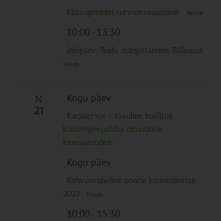
Kliimaprojekti tutvustusseminar
Tasuta
10:00
-
13:30
Infopäev: Toidu märgistamine, Tallinnas
Tasuta
Kogu päev
N
21
Karjatervis – tasuline koolitus
kutsetegevusluba omavatele
loomaarstidele
Kogu päev
Rahvusvaheline noorte künnivõistlus
2023
Tasuta
10:00
-
15:30