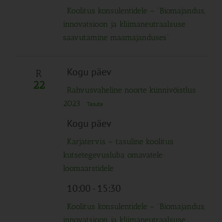
Koolitus konsulentidele – “Biomajandus,
innovatsioon ja kliimaneutraalsuse
saavutamine maamajanduses”
Kogu päev
R
22
Rahvusvaheline noorte künnivõistlus
2023
Tasuta
Kogu päev
Karjatervis – tasuline koolitus
kutsetegevusluba omavatele
loomaarstidele
10:00
-
15:30
Koolitus konsulentidele – “Biomajandus,
innovatsioon ja kliimaneutraalsuse