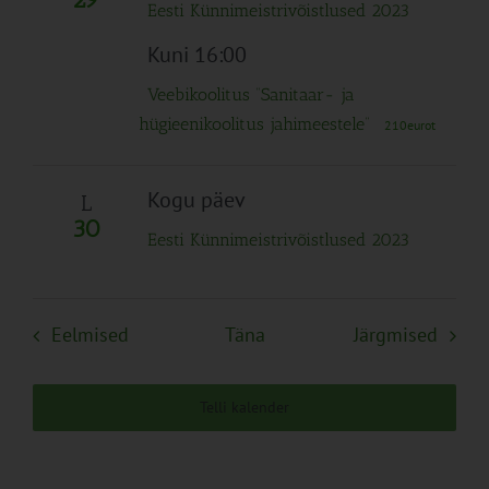
Eesti Künnimeistrivõistlused 2023
Kuni 16:00
Veebikoolitus “Sanitaar- ja
hügieenikoolitus jahimeestele”
210eurot
Kogu päev
L
30
Eesti Künnimeistrivõistlused 2023
Sündmused
Sünd
Eelmised
Täna
Järgmised
Telli kalender