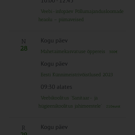
10:00
-
12:45
Veebi-infopäev Põllumajandusloomade
heaolu – piimaveised
Kogu päev
N
28
Mahetaimekasvatuse õppereis
300€
Kogu päev
Eesti Künnimeistrivõistlused 2023
09:30 alates
Veebikoolitus “Sanitaar- ja
hügieenikoolitus jahimeestele”
210eurot
Kogu päev
R
29