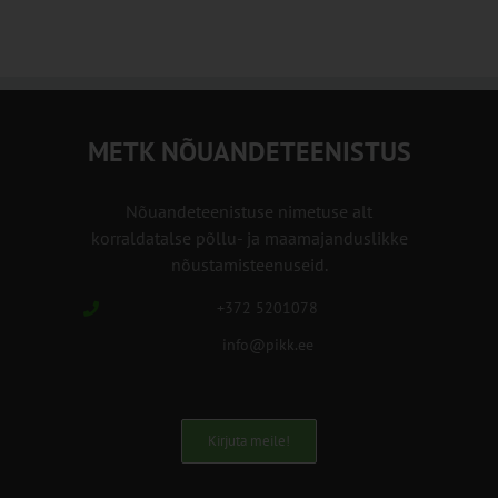
METK NÕUANDETEENISTUS
Nõuandeteenistuse nimetuse alt
korraldatalse põllu- ja maamajanduslikke
nõustamisteenuseid.
+372 5201078
info@pikk.ee
Kirjuta meile!