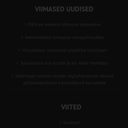
VIIMASED UUDISED
PIKK.ee teekond ühtsesse teabesalve
Ammendatud turbaalad marjapõldudeks
Virtuaaltara: unistusest praktilise tööriistani
Turuaiandus kui elustiil ja äri: Väike Mahetalu
Vähemaga rohkem: kuidas digilahendused aitavad
põllumajanduses kasumlikkust kasvatada
VIITED
Uudised