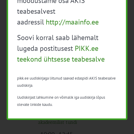
moodustame osa AKIS
EPKK konverents “Aasta Põllumees
teabesalvest
2023 – põllumajandussektor muutuvates
aadressil
http://maainfo.ee
tingimustes”
Tasuta
Soovi korral saab lähemalt
Kogu päev
K
lugeda postitusest
PIKK.ee
27
Mahetaimekasvatuse õppereis
300€
teekond ühtsesse teabesalve
09:30
-
15:30
Infopäev M 6.1 Noorte
pikk.ee uudiskirjaga liitunud saavad edaspidi AKIS teabesalve
põllumajandustootjate tegevusega
uudiskirja.
alustamine (äriplaan)
Uudiskirjast lahkumine on võimalik iga uudiskirja lõpus
09:30
-
16:30
olevate linkide kaudu.
Koolitus “Karjatervis – lihaveised”, 260
akadeemilist tundi