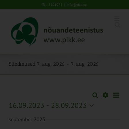
Skip
Tel: 5201078
|
info@pikk.ee
to
content
Sündmused 7. aug. 2026 - 7. aug. 2026
Sünd
Otsi
Sündmused
Lühiva
Views
Näita
16.09.2023
 - 
28.09.2023
Search
Naviga
Filtreid
Vali
and
september 2023
kuupäev.
Views