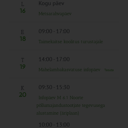
Navigation
Kogu päev
L
16
Metsarahvapäev
09:00
-
17:00
E
18
Taimekaitse koolitus turustajale
14:00
-
17:00
T
19
Mahelambakasvatuse infopäev
Tasuta
09:30
-
15:30
K
20
Infopäev M 6.1 Noorte
põllumajandustootjate tegevusega
alustamine (äriplaan)
10:00
-
13:00