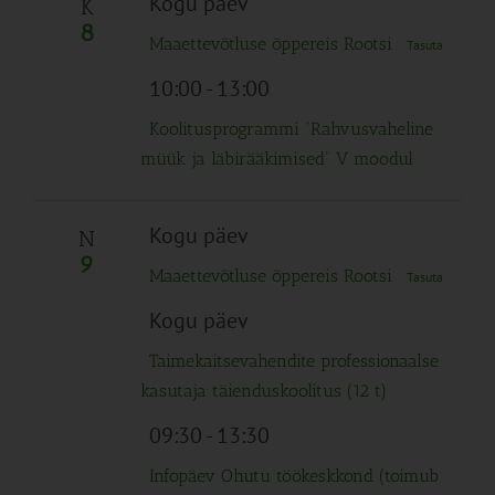
Kogu päev
K
8
Maaettevõtluse õppereis Rootsi
Tasuta
10:00
-
13:00
Koolitusprogrammi “Rahvusvaheline
müük ja läbirääkimised” V moodul
Kogu päev
N
9
Maaettevõtluse õppereis Rootsi
Tasuta
Kogu päev
Taimekaitsevahendite professionaalse
kasutaja täienduskoolitus (12 t)
09:30
-
13:30
Infopäev Ohutu töökeskkond (toimub