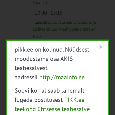
Zoomis)
10:00
-
15:15
Enesekontrollisüsteemi loomine ja
auditeerimine (veebipõhine kursus)
Tasuta
10:00 alates
pikk.ee on kolinud. Nüüdsest
Ringbiomajanduse väärtusahelad
moodustame osa AKIS
maamajanduses
teabesalvest
11:00
-
15:00
aadressil
http://maainfo.ee
Põllumajandusjuhtide õpiring 2023
Soovi korral saab lähemalt
Tasuta
lugeda postitusest
PIKK.ee
11:00
-
16:00
teekond ühtsesse teabesalve
Lihaveiste heaolu farmikülastus