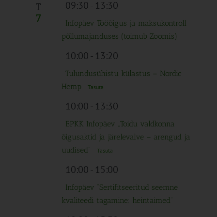
Navigation
09:30
-
13:30
T
7
Infopäev Tööõigus ja maksukontroll
põllumajanduses (toimub Zoomis)
10:00
-
13:20
Tulundusühistu külastus – Nordic
Hemp
Tasuta
10:00
-
13:30
EPKK Infopäev „Toidu valdkonna
õigusaktid ja järelevalve – arengud ja
uudised“
Tasuta
10:00
-
15:00
Infopäev “Sertifitseeritud seemne
kvaliteedi tagamine: heintaimed”