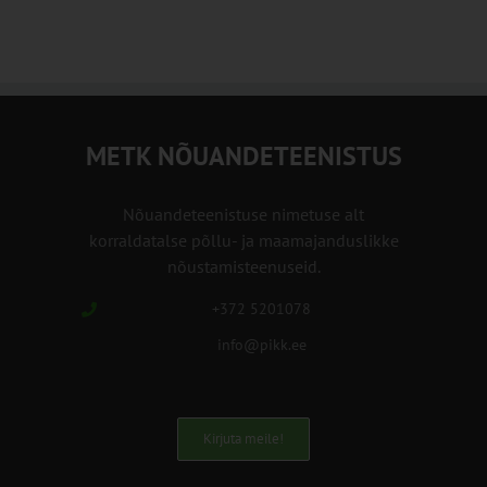
METK NÕUANDETEENISTUS
Nõuandeteenistuse nimetuse alt
korraldatalse põllu- ja maamajanduslikke
nõustamisteenuseid.
+372 5201078
info@pikk.ee
Kirjuta meile!