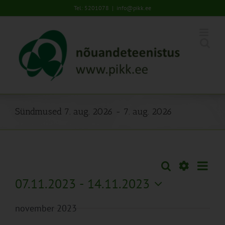
Skip
Tel: 5201078
|
info@pikk.ee
to
content
Sündmused 7. aug. 2026 - 7. aug. 2026
Sünd
Otsi
Sündmused
Lühiva
Views
Näita
07.11.2023
 - 
14.11.2023
Search
Naviga
Filtreid
Vali
and
november 2023
kuupäev.
Views