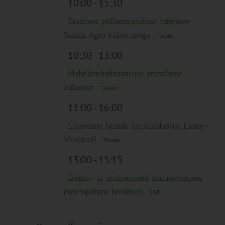
10:00
-
15:30
Taastava põllumajanduse infopäev
Sadala Agro külastusega
Tasuta
10:30
-
13:00
Mahelambakasvatuse ettevõtete
külastus
Tasuta
11:00
-
16:00
Lihaveiste heaolu farmikülastus Lääne-
Virumaal
Tasuta
13:00
-
15:15
Lõhna- ja maitseained toidutootmises
(veebipõhine koolitus)
35€