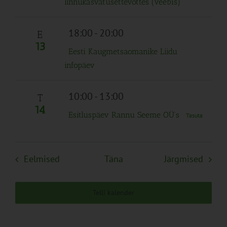
linnukasvatusettevõttes (veebis)
18:00
-
20:00
E
13
Eesti Kaugmetsaomanike Liidu
infopäev
10:00
-
13:00
T
14
Esitluspäev Rannu Seeme OÜ’s
Tasuta
Sündmused
Sünd
Eelmised
Täna
Järgmised
Telli kalender