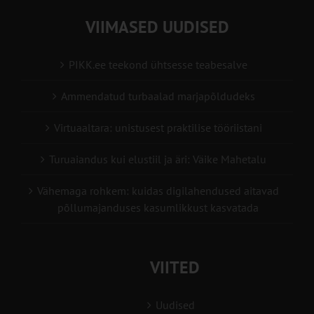
VIIMASED UUDISED
PIKK.ee teekond ühtsesse teabesalve
Ammendatud turbaalad marjapõldudeks
Virtuaaltara: unistusest praktilise tööriistani
Turuaiandus kui elustiil ja äri: Väike Mahetalu
Vähemaga rohkem: kuidas digilahendused aitavad
põllumajanduses kasumlikkust kasvatada
VIITED
Uudised