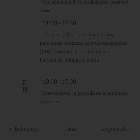
Mullaanalüüsid vs mullajaama andmed
Tasuta
11:00
-
12:30
Infopäev põllu- ja rohumaa ning
metsamaa muldade kasvuhoonegaaside
(KHG) voogude ja süsinikuvaru
hindamise uuringute kohta
10:00
-
15:00
K
15
Innovatsioon ja praktilised lahendused
söötmisel
Sündmused
Sünd
Eelmised
Täna
Järgmised