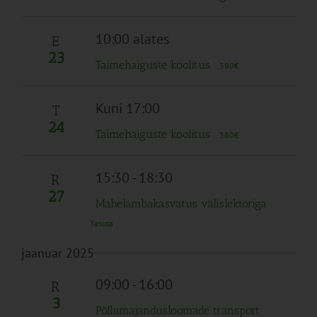
10:00 alates
E
23
Taimehaiguste koolitus
380€
Kuni 17:00
T
24
Taimehaiguste koolitus
380€
15:30
-
18:30
R
27
Mahelambakasvatus välislektoriga
Tasuta
jaanuar 2025
09:00
-
16:00
R
3
Põllumajandusloomade transport