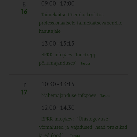
Navigation
09:00
-
17:00
E
16
Taimekaitse täienduskoolitus
professionaalsele taimekaitsevahendite
kasutajale
13:00
-
15:15
EPKK infopäev “Innotrepp
põllumajanduses”
Tasuta
10:30
-
13:15
T
17
Mahemajanduse infopäev
Tasuta
12:00
-
14:30
EPKK infopäev: “Ühistegevuse
võimalused ja vajadused: head praktikad
ja edulood”
Tasuta