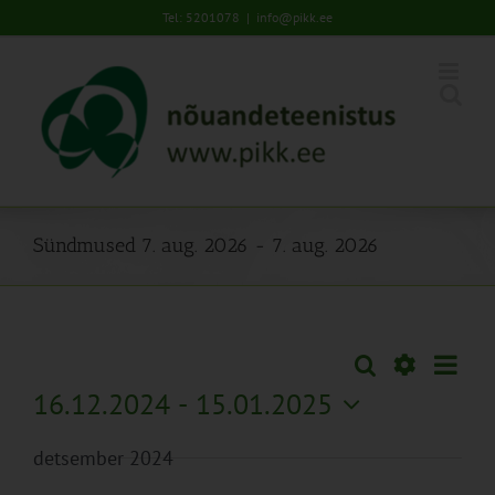
Skip
Tel: 5201078
|
info@pikk.ee
to
content
Sündmused 7. aug. 2026 - 7. aug. 2026
Sünd
Otsi
Sündmused
Lühiva
Views
Näita
16.12.2024
 - 
15.01.2025
Search
Naviga
Filtreid
Vali
and
detsember 2024
kuupäev.
Views