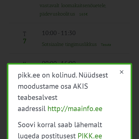
vastavalt loomakaitsenõuetele,
pädevuskoolitus
165€
10:00
-
11:30
T
7
Sotsiaalne tingimuslikkus
Tasuta
09:00
-
16:00
K
8
pikk.ee on kolinud. Nüüdsest
Taimekaitse täienduskoolitus
professionaalsele taimekaitsevahendite
moodustame osa AKIS
kasutajale
teabesalvest
aadressil
http://maainfo.ee
10:00 alates
N
9
Innovatsioonimeetodite koolitus
Soovi korral saab lähemalt
Tasuta
lugeda postitusest
PIKK.ee