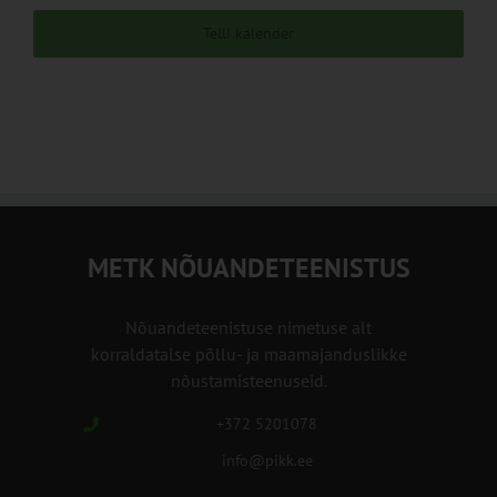
Telli kalender
METK NÕUANDETEENISTUS
Nõuandeteenistuse nimetuse alt
korraldatalse põllu- ja maamajanduslikke
nõustamisteenuseid.
+372 5201078
info@pikk.ee