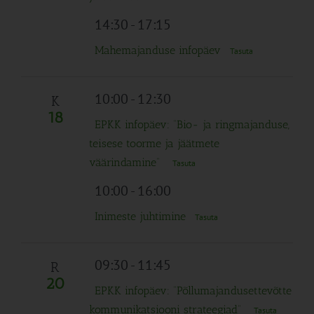
14:30
-
17:15
Mahemajanduse infopäev
Tasuta
10:00
-
12:30
K
18
EPKK infopäev: “Bio- ja ringmajanduse,
teisese toorme ja jäätmete
väärindamine”
Tasuta
10:00
-
16:00
Inimeste juhtimine
Tasuta
09:30
-
11:45
R
20
EPKK infopäev: “Põllumajandusettevõtte
kommunikatsiooni strateegiad”
Tasuta