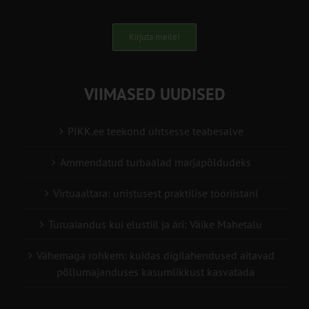
Kirjuta meile!
VIIMASED UUDISED
PIKK.ee teekond ühtsesse teabesalve
Ammendatud turbaalad marjapõldudeks
Virtuaaltara: unistusest praktilise tööriistani
Turuaiandus kui elustiil ja äri: Väike Mahetalu
Vähemaga rohkem: kuidas digilahendused aitavad
põllumajanduses kasumlikkust kasvatada