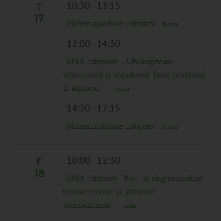
Navigation
10:30
-
13:15
T
17
Mahemajanduse infopäev
Tasuta
12:00
-
14:30
EPKK infopäev: “Ühistegevuse
võimalused ja vajadused: head praktikad
ja edulood”
Tasuta
14:30
-
17:15
Mahemajanduse infopäev
Tasuta
10:00
-
12:30
K
18
EPKK infopäev: “Bio- ja ringmajanduse,
teisese toorme ja jäätmete
väärindamine”
Tasuta