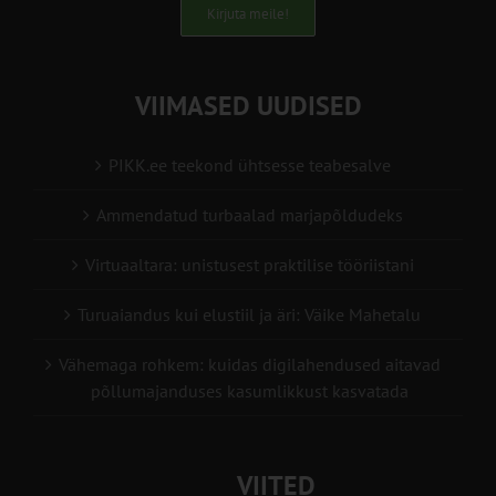
Kirjuta meile!
VIIMASED UUDISED
PIKK.ee teekond ühtsesse teabesalve
Ammendatud turbaalad marjapõldudeks
Virtuaaltara: unistusest praktilise tööriistani
Turuaiandus kui elustiil ja äri: Väike Mahetalu
Vähemaga rohkem: kuidas digilahendused aitavad
põllumajanduses kasumlikkust kasvatada
VIITED