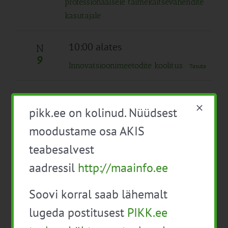
professionaalsele taimekaitsevahendite
kasutajale
10:00 alates
N
9
Innovatsioonimeetodite koolitus
Tasuta
Kuni 17:00
R
10
pikk.ee on kolinud. Nüüdsest
Innovatsioonimeetodite koolitus
Tasuta
moodustame osa AKIS
Kogu päev
teabesalvest
E
13
aadressil
http://maainfo.ee
Taimekaitsevahendite professionaalse
kasutaja täienduskoolitus (12 t)
Soovi korral saab lähemalt
10:00
-
15:00
lugeda postitusest
PIKK.ee
Climate Farm Demo aastakohtumine