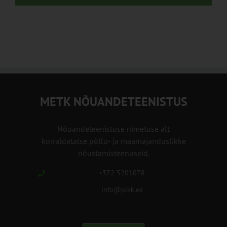
METK NÕUANDETEENISTUS
Nõuandeteenistuse nimetuse alt
korraldatalse põllu- ja maamajanduslikke
nõustamisteenuseid.
+372 5201078
info@pikk.ee