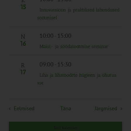
K
15
Innovatsioon ja praktilised lahendused
söötmisel
10:00
-
15:00
N
16
Maisi- ja söödatootmise seminar
09:00
-
15:30
R
17
Liha ja lihatoodete hügieen ja ohutus
95€
Sündmused
Sünd
Eelmised
Täna
Järgmised
Telli kalender