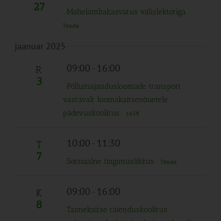
27
Mahelambakasvatus välislektoriga
Tasuta
jaanuar 2025
09:00
-
16:00
R
3
Põllumajandusloomade transport
vastavalt loomakaitsenõuetele,
pädevuskoolitus
165€
10:00
-
11:30
T
7
Sotsiaalne tingimuslikkus
Tasuta
09:00
-
16:00
K
8
Taimekaitse täienduskoolitus