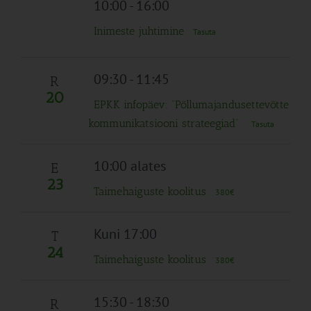
10:00
-
16:00
Inimeste juhtimine
Tasuta
09:30
-
11:45
R
20
EPKK infopäev: “Põllumajandusettevõtte
kommunikatsiooni strateegiad”
Tasuta
10:00 alates
E
23
Taimehaiguste koolitus
380€
Kuni 17:00
T
24
Taimehaiguste koolitus
380€
15:30
-
18:30
R