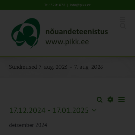
Skip
Tel: 5201078
|
info@pikk.ee
to
content
Sündmused 7. aug. 2026 - 7. aug. 2026
Sünd
Otsi
Sündmused
Lühiva
Views
Näita
17.12.2024
 - 
17.01.2025
Search
Naviga
Filtreid
Vali
and
detsember 2024
kuupäev.
Views