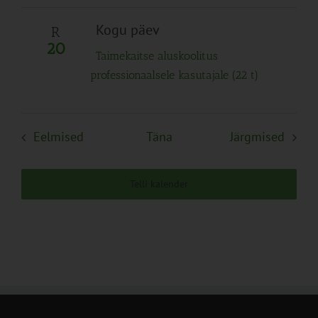
Kogu päev
R
20
Taimekaitse aluskoolitus
professionaalsele kasutajale (22 t)
Sündmused
Sünd
Eelmised
Täna
Järgmised
Telli kalender