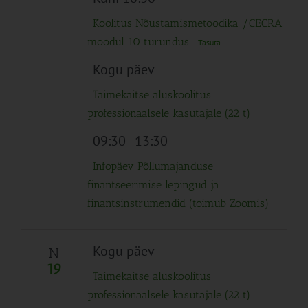
Koolitus Nõustamismetoodika /CECRA
moodul 10 turundus
Tasuta
Kogu päev
Taimekaitse aluskoolitus
professionaalsele kasutajale (22 t)
09:30
-
13:30
Infopäev Põllumajanduse
finantseerimise lepingud ja
finantsinstrumendid (toimub Zoomis)
Kogu päev
N
19
Taimekaitse aluskoolitus
professionaalsele kasutajale (22 t)