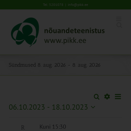
Skip
Tel: 5201078
|
info@pikk.ee
to
content
Sündmused 8. aug. 2026 - 8. aug. 2026
Sünd
Otsi
Sündmused
Lühiva
Views
Näita
06.10.2023
 - 
18.10.2023
Search
Naviga
Filtreid
Vali
and
kuupäev.
Views
Kuni 15:30
R