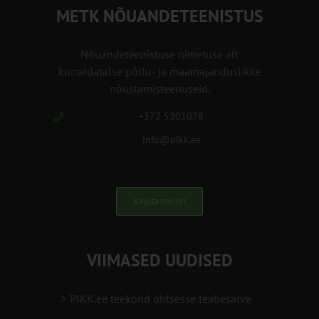
METK NÕUANDETEENISTUS
Nõuandeteenistuse nimetuse alt
korraldatalse põllu- ja maamajanduslikke
nõustamisteenuseid.
+372 5201078
info@pikk.ee
Kirjuta meile!
VIIMASED UUDISED
PIKK.ee teekond ühtsesse teabesalve