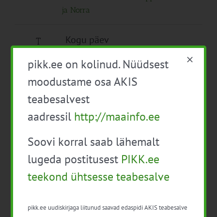
ja Norra
Kogu päev
T
17
Mahelambakasvatuse õppereis Rootsi
pikk.ee on kolinud. Nüüdsest
ja Norra
moodustame osa AKIS
Kogu päev
teabesalvest
Taimekaitsevahendite professionaalse
aadressil
http://maainfo.ee
kasutaja täienduskoolitus (12 t)
Soovi korral saab lähemalt
08:00 alates
lugeda postitusest
PIKK.ee
Õppereis Ida-Eestisse “Innovatsioon,
tootearendus ja teaduskoostöö
teekond ühtsesse teabesalve
toidutööstuses”.
09:00 alates
pikk.ee uudiskirjaga liitunud saavad edaspidi AKIS teabesalve