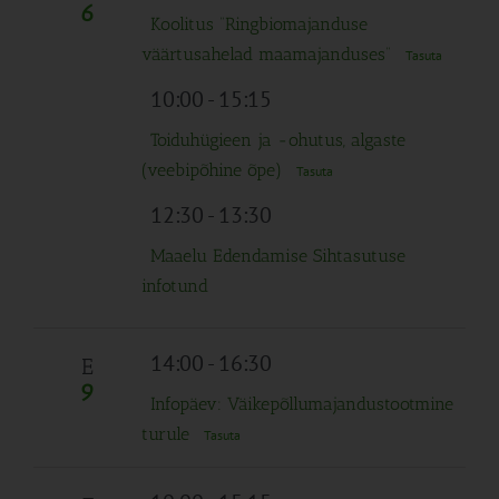
Navigation
6
Koolitus “Ringbiomajanduse
väärtusahelad maamajanduses”
Tasuta
10:00
-
15:15
Toiduhügieen ja -ohutus, algaste
(veebipõhine õpe)
Tasuta
12:30
-
13:30
Maaelu Edendamise Sihtasutuse
infotund
14:00
-
16:30
E
9
Infopäev: Väikepõllumajandustootmine
turule
Tasuta