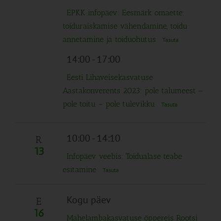
EPKK infopäev: Eesmärk omaette:
toiduraiskamise vähendamine, toidu
annetamine ja toiduohutus
Tasuta
14:00
-
17:00
Eesti Lihaveisekasvatuse
Aastakonverents 2023: pole talumeest –
pole toitu – pole tulevikku
Tasuta
10:00
-
14:10
R
13
Infopäev veebis: Toidualase teabe
esitamine
Tasuta
Kogu päev
E
16
Mahelambakasvatuse õppereis Rootsi