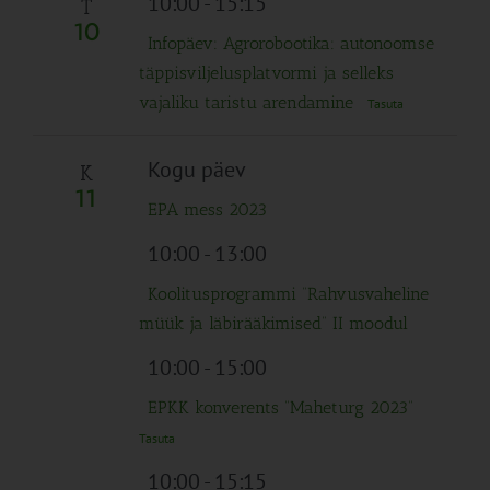
10:00
-
15:15
T
10
Infopäev: Agrorobootika: autonoomse
täppisviljelusplatvormi ja selleks
vajaliku taristu arendamine
Tasuta
Kogu päev
K
11
EPA mess 2023
10:00
-
13:00
Koolitusprogrammi “Rahvusvaheline
müük ja läbirääkimised” II moodul
10:00
-
15:00
EPKK konverents “Maheturg 2023”
Tasuta
10:00
-
15:15