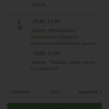
tõstmine
09:30
-
13:30
K
15
Infopäev Põllumajanduse
finantseerimise lepingud ja
finantsinstrumendid (toimub Zoomis)
10:00
-
16:30
Seminar “Väärtuslik taimne tooraine
kui kohalik kuld”
Sündmused
Sünd
Eelmised
Täna
Järgmised
Telli kalender