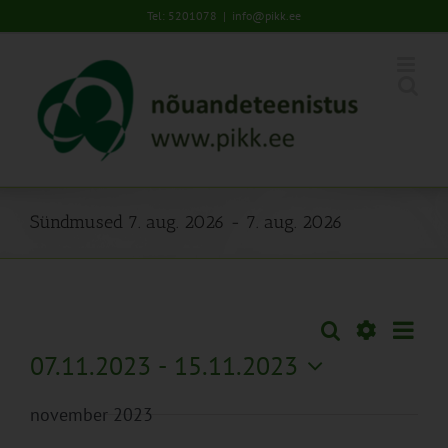
Skip
Tel: 5201078
|
info@pikk.ee
to
content
Sündmused 7. aug. 2026 - 7. aug. 2026
Sünd
Otsi
Sündmused
Lühiva
Views
Näita
07.11.2023
 - 
15.11.2023
Search
Naviga
Filtreid
Vali
and
november 2023
kuupäev.
Views