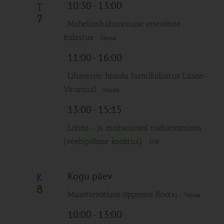
Navigation
10:30
-
13:00
T
7
Mahelambakasvatuse ettevõtete
külastus
Tasuta
11:00
-
16:00
Lihaveiste heaolu farmikülastus Lääne-
Virumaal
Tasuta
13:00
-
15:15
Lõhna- ja maitseained toidutootmises
(veebipõhine koolitus)
35€
Kogu päev
K
8
Maaettevõtluse õppereis Rootsi
Tasuta
10:00
-
13:00