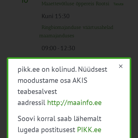
10
Maaettevõtluse õppereis Rootsi
Tasuta
Kuni 15:30
Ringbiomajanduse väärtusahelad
maamajanduses
09:00
-
12:30
Veebiinfopäev “Bioohutus veisefarmis”
pikk.ee on kolinud. Nüüdsest
Tasuta
moodustame osa AKIS
09:30
-
13:30
L
teabesalvest
11
Infopäev Bioturvalisus
aadressil
http://maainfo.ee
linnukasvatusettevõttes (veebis)
Soovi korral saab lähemalt
18:00
-
20:00
lugeda postitusest
PIKK.ee
E
13