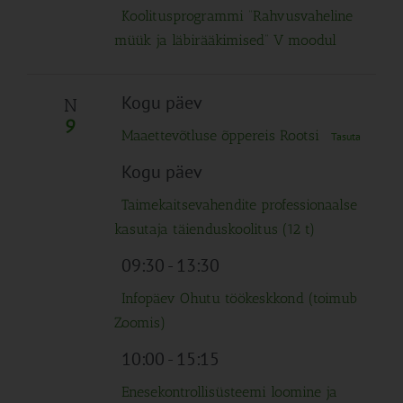
Koolitusprogrammi “Rahvusvaheline
müük ja läbirääkimised” V moodul
Kogu päev
N
9
Maaettevõtluse õppereis Rootsi
Tasuta
Kogu päev
Taimekaitsevahendite professionaalse
kasutaja täienduskoolitus (12 t)
09:30
-
13:30
Infopäev Ohutu töökeskkond (toimub
Zoomis)
10:00
-
15:15
Enesekontrollisüsteemi loomine ja