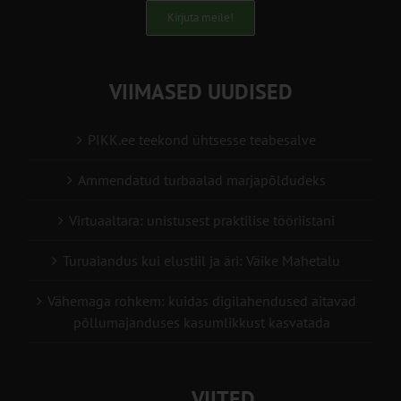
Kirjuta meile!
VIIMASED UUDISED
PIKK.ee teekond ühtsesse teabesalve
Ammendatud turbaalad marjapõldudeks
Virtuaaltara: unistusest praktilise tööriistani
Turuaiandus kui elustiil ja äri: Väike Mahetalu
Vähemaga rohkem: kuidas digilahendused aitavad
põllumajanduses kasumlikkust kasvatada
VIITED