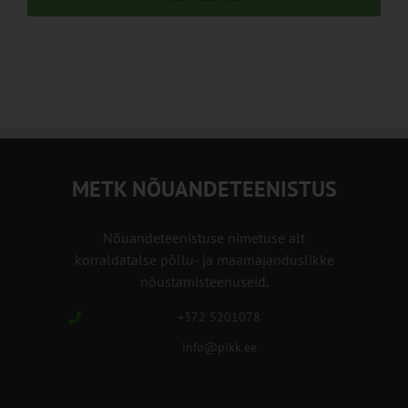
METK NÕUANDETEENISTUS
Nõuandeteenistuse nimetuse alt
korraldatalse põllu- ja maamajanduslikke
nõustamisteenuseid.
+372 5201078
info@pikk.ee