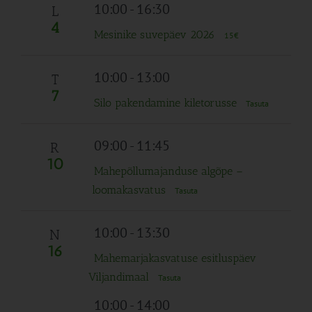
10:00
-
16:30
L
4
Mesinike suvepäev 2026
15€
10:00
-
13:00
T
7
Silo pakendamine kiletorusse
Tasuta
09:00
-
11:45
R
10
Mahepõllumajanduse algõpe –
loomakasvatus
Tasuta
10:00
-
13:30
N
16
Mahemarjakasvatuse esitluspäev
Viljandimaal
Tasuta
10:00
-
14:00