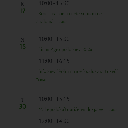
Navigation
10:00
-
15:30
K
17
Koolitus “Toiduainete sensoorne
analüüs”
Tasuta
10:00
-
13:30
N
18
Linas Agro põllupäev 2026
11:00
-
16:15
Infopäev “Rohumaade loodusväärtused”
Tasuta
10:00
-
13:15
T
30
Mahepõllukultuuride esitluspäev
Tasuta
12:00
-
14:30