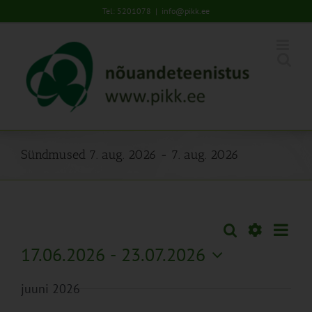
Skip
Tel: 5201078
|
info@pikk.ee
to
content
Sündmused 7. aug. 2026 - 7. aug. 2026
Sünd
Otsi
Sündmused
Lühiva
Views
Näita
17.06.2026
 - 
23.07.2026
Search
Naviga
Filtreid
Vali
and
juuni 2026
kuupäev.
Views