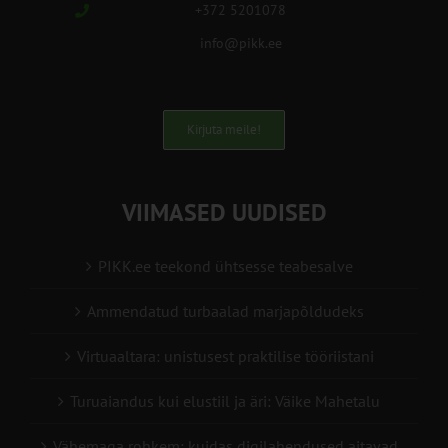
+372 5201078
info@pikk.ee
Kirjuta meile!
VIIMASED UUDISED
PIKK.ee teekond ühtsesse teabesalve
Ammendatud turbaalad marjapõldudeks
Virtuaaltara: unistusest praktilise tööriistani
Turuaiandus kui elustiil ja äri: Väike Mahetalu
Vähemaga rohkem: kuidas digilahendused aitavad