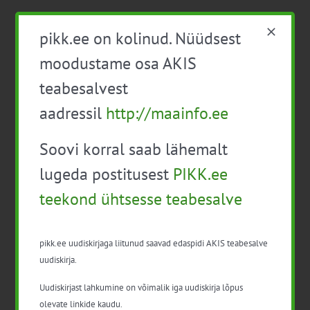
Siloootmise õppepäevade sari
Tasuta
pikk.ee on kolinud. Nüüdsest
10:00
-
15:15
moodustame osa AKIS
Mahepõllukultuuride kasvatuse
teabesalvest
põllupäev ettevõttes Loigu põld
Tasuta
aadressil
http://maainfo.ee
10:00
-
15:00
R
Soovi korral saab lähemalt
17
Mahepõllukultuuride kasvatuse
lugeda postitusest
PIKK.ee
põllupäev ettevõttes Ehe Pojad OÜ
Tasuta
teekond ühtsesse teabesalve
10:00
-
13:00
L
18
pikk.ee uudiskirjaga liitunud saavad edaspidi AKIS teabesalve
Õppepäev Pärnumaa mesilas
40€
uudiskirja.
Uudiskirjast lahkumine on võimalik iga uudiskirja lõpus
11:00
-
15:30
T
olevate linkide kaudu.