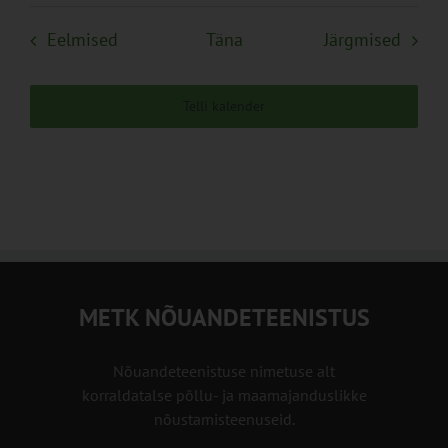
Sündmused
Sünd
Eelmised
Täna
Järgmised
Telli kalender
METK NÕUANDETEENISTUS
Nõuandeteenistuse nimetuse alt
korraldatalse põllu- ja maamajanduslikke
nõustamisteenuseid.