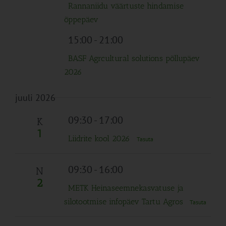
Rannaniidu väärtuste hindamise
õppepäev
15:00
-
21:00
BASF Agrcultural solutions põllupäev
2026
juuli 2026
09:30
-
17:00
K
1
Liidrite kool 2026
Tasuta
09:30
-
16:00
N
2
METK Heinaseemnekasvatuse ja
silotootmise infopäev Tartu Agros
Tasuta