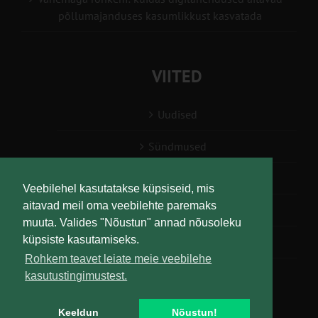
põllumajanduses kasumlikkust kasvatada
VIITED
Uudised
Sündmused
Konsulent, nõustaja
Veebilehel kasutatakse küpsiseid, mis
aitavad meil oma veebilehte paremaks
Teabesalv
muuta. Valides "Nõustun" annad nõusoleku
küpsiste kasutamiseks.
Liitu uudiskirjaga
Rohkem teavet leiate meie veebilehe
kasutustingimustest.
Keeldun
Nõustun!