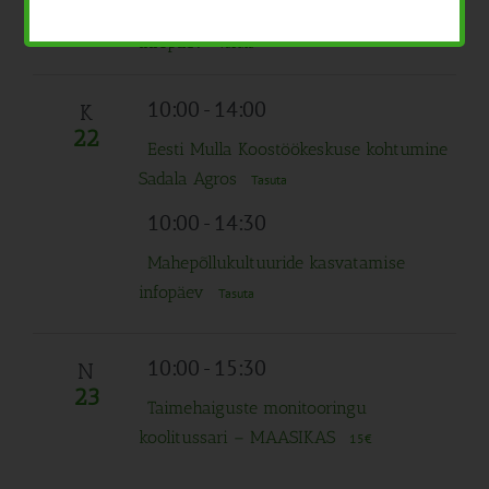
21
Mahepõllukultuuride kasvatuse
infopäev
Tasuta
10:00
-
14:00
K
22
Eesti Mulla Koostöökeskuse kohtumine
Sadala Agros
Tasuta
10:00
-
14:30
Mahepõllukultuuride kasvatamise
infopäev
Tasuta
10:00
-
15:30
N
23
Taimehaiguste monitooringu
koolitussari – MAASIKAS
15€