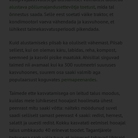
alustava põllumajandusettevõtja toetust
, mida tal
õnnestus saada. Selle eest soetati väike traktor, et
kondimootori vaeva vähendada ja kasvuhoone, et
lühikest taimekasvatusperioodi pikendada.
Kuid alustamiseks piisab ka oluliselt vähemast. Piisab
sellest, kui on olemas käru, labidas, reha, kompost,
seemned ja kasvõi pisike maatükk. Ahisillal sirguvad
taimed nii avamaal kui ka 300 ruutmeetri suuruses
kasvuhoones, suurem osa saaki valmib aga
populaarsust koguvates
permapeenardes
.
Taimede ette kasvatamisega on leitud talus moodus,
kuidas meie lühikesest hooajast hoolimata ühest
peenrast mitu saaki võtta: näiteks möödunud suvel
saadi selliselt samast peenrast 4 saaki: redist, hernest,
salatit ja uuesti redist. Kokku kasvatati eelmisel hooajal
talus umbkaudu 40 erinevat toodet. Tagantjärele
tarkusena saab välja tuua, et inimesed tahavad lihtsaid