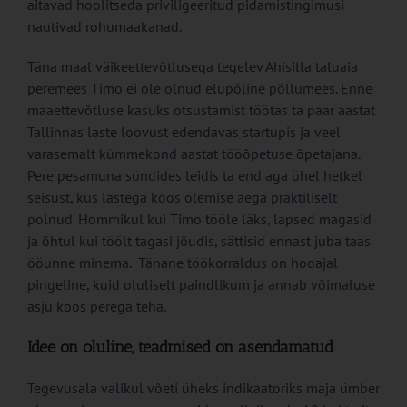
aitavad hoolitseda priviligeeritud pidamistingimusi
nautivad rohumaakanad.
Täna maal väikeettevõtlusega tegelev Ahisilla taluaia
peremees Timo ei ole olnud elupõline põllumees. Enne
maaettevõtluse kasuks otsustamist töötas ta paar aastat
Tallinnas laste loovust edendavas startupis ja veel
varasemalt kümmekond aastat tööõpetuse õpetajana.
Pere pesamuna sündides leidis ta end aga ühel hetkel
seisust, kus lastega koos olemise aega praktiliselt
polnud. Hommikul kui Timo tööle läks, lapsed magasid
ja õhtul kui töölt tagasi jõudis, sättisid ennast juba taas
ööunne minema. Tänane töökorraldus on hooajal
pingeline, kuid oluliselt paindlikum ja annab võimaluse
asju koos perega teha.
Idee on oluline, teadmised on asendamatud
Tegevusala valikul võeti üheks indikaatoriks maja ümber