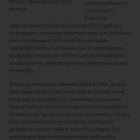
Värvikas toodanguvalik. Foto:
tootmise periood on
erakogu
lühike, kuid ka
toetuste-ja
maksusüsteemist. Eesti on üks neljast EL-i riigist, kus
toiduainetele soodsamat käibemaksumäära ei rakendata.
Meil on käibemaks 20% kui võrdluseks näiteks
naaberriigis Lätis on värsketele puu- ja köögiviljadele
kohaldatav maksumäär vaid 5%. Samuti on tööjõukulu
aiandussektoris pigem kõrge, tööjõu kättesaadavus aga
kehvavõitu.
Köögivilju kasvatavad väikeettevõtted on kõik samade
raskustega silmitsi ja kui tõesti päris külg-külje kõrval
samu asju ei kasvatata, siis omavahelist konkurentsi
kartma ei pea. Eesti inimene oskab hinnata kohalikku ja
värsket köögivilja ning ostab seda hea meelega. Ollakse
nõus kvaliteetse toote eest maksma, kuid kuskilt
jookseb ka valulävi, mida ei olda nõus ületama. Siis
pöördutakse ikka intensiivtootmisest pärit soodsa