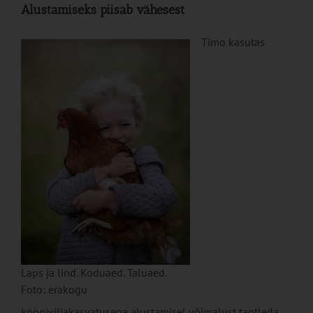
Alustamiseks piisab vähesest
Timo kasutas
Laps ja lind. Koduaed. Taluaed.
Foto: erakogu
köögiviljakasvatusega alustamisel võimalust taotleda