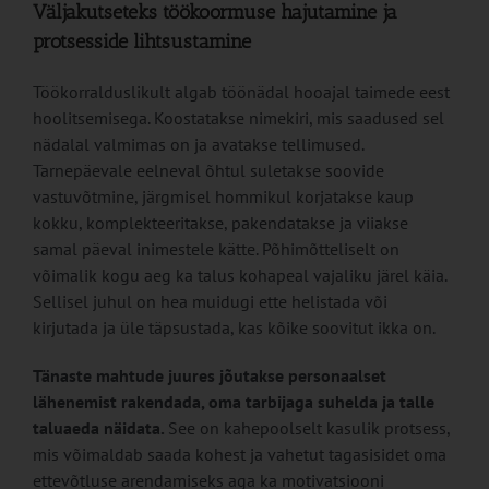
Väljakutseteks töökoormuse hajutamine ja
protsesside lihtsustamine
Töökorralduslikult algab töönädal hooajal taimede eest
hoolitsemisega. Koostatakse nimekiri, mis saadused sel
nädalal valmimas on ja avatakse tellimused.
Tarnepäevale eelneval õhtul suletakse soovide
vastuvõtmine, järgmisel hommikul korjatakse kaup
kokku, komplekteeritakse, pakendatakse ja viiakse
samal päeval inimestele kätte. Põhimõtteliselt on
võimalik kogu aeg ka talus kohapeal vajaliku järel käia.
Sellisel juhul on hea muidugi ette helistada või
kirjutada ja üle täpsustada, kas kõike soovitut ikka on.
Tänaste mahtude juures jõutakse personaalset
lähenemist rakendada, oma tarbijaga suhelda ja talle
taluaeda näidata.
See on kahepoolselt kasulik protsess,
mis võimaldab saada kohest ja vahetut tagasisidet oma
ettevõtluse arendamiseks aga ka motivatsiooni