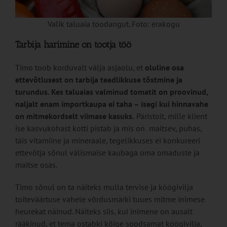
Valik taluaia toodangut. Foto: erakogu
Tarbija harimine on tootja töö
Timo toob korduvalt välja asjaolu, et
oluline osa
ettevõtlusest on tarbija teadlikkuse tõstmine ja
turundus. Kes taluaias valminud tomatit on proovinud,
naljalt enam importkaupa ei taha – isegi kui hinnavahe
on mitmekordselt viimase kasuks.
Päristoit, mille klient
ise kasvukohast kotti pistab ja mis on maitsev, puhas,
täis vitamiine ja mineraale, tegelikkuses ei konkureeri
ettevõtja sõnul välismaise kaubaga oma omaduste ja
maitse osas.
Timo sõnul on ta näiteks mulla tervise ja köögivilja
toiteväärtuse vahele võrdusmärki tuues mitme inimese
heurekat näinud. Näiteks siis, kui inimene on ausalt
rääkinud, et tema ostabki kõige soodsamat köögivilja,