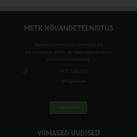
METK NÕUANDETEENISTUS
Nõuandeteenistuse nimetuse alt
korraldatalse põllu- ja maamajanduslikke
nõustamisteenuseid.
+372 5201078
info@pikk.ee
Kirjuta meile!
VIIMASED UUDISED