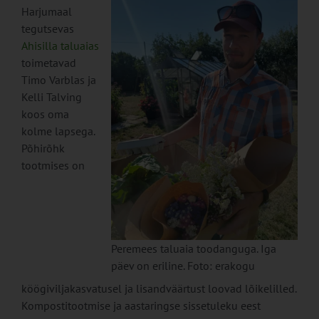
Harjumaal
tegutsevas
Ahisilla taluaias
toimetavad
Timo Varblas ja
Kelli Talving
koos oma
kolme lapsega.
Põhirõhk
tootmises on
Peremees taluaia toodanguga. Iga
päev on eriline. Foto: erakogu
köögiviljakasvatusel ja lisandväärtust loovad lõikelilled.
Kompostitootmise ja aastaringse sissetuleku eest