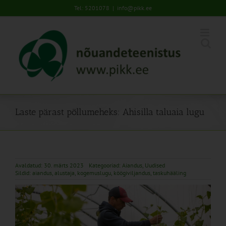
Skip
Tel: 5201078
|
info@pikk.ee
to
content
Laste pärast põllumeheks: Ahisilla taluaia lugu
Avaldatud: 30. märts 2023
Kategooriad:
Aiandus
,
Uudised
Sildid:
aiandus
,
alustaja
,
kogemuslugu
,
köögiviljandus
,
taskuhääling