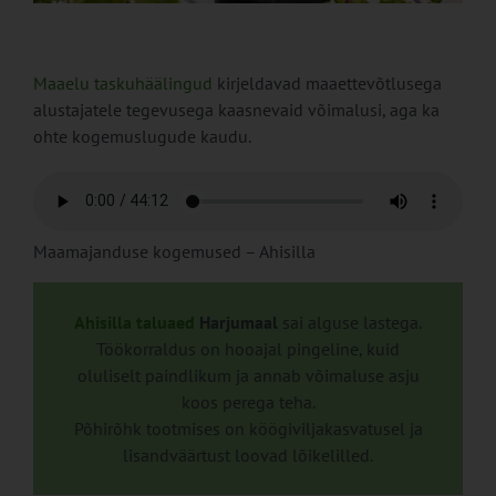
Maaelu taskuhäälingud
kirjeldavad maaettevõtlusega
alustajatele tegevusega kaasnevaid võimalusi, aga ka
ohte kogemuslugude kaudu.
Maamajanduse kogemused – Ahisilla
Ahisilla taluaed
Harjumaal
sai alguse lastega.
Töökorraldus on hooajal pingeline, kuid
oluliselt paindlikum ja annab võimaluse asju
koos perega teha.
Põhirõhk tootmises on köögiviljakasvatusel ja
lisandväärtust loovad lõikelilled.