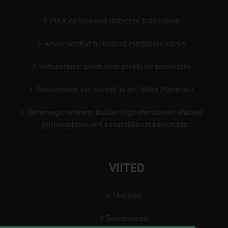
PIKK.ee teekond ühtsesse teabesalve
Ammendatud turbaalad marjapõldudeks
Virtuaaltara: unistusest praktilise tööriistani
Turuaiandus kui elustiil ja äri: Väike Mahetalu
Vähemaga rohkem: kuidas digilahendused aitavad
põllumajanduses kasumlikkust kasvatada
VIITED
Uudised
Sündmused