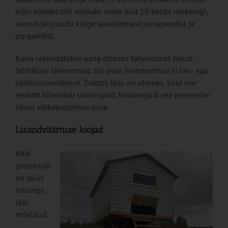
asju: näiteks tilli võinuks maas olla 10 korda rohkemgi,
samuti jäi puudu kõige tavalisemast punapeedist ja
porgandist.
Kuna rakendatakse üsna otseses tähenduses talust
taldrikule lähenemist, siis pole investeeritud ei lao- ega
säilitusruumidesse. Traktor, tõsi, on olemas, kuid see
eeskätt kiirendab toiminguid, hädavajalik see peremehe
sõnul väiketootmises pole.
Lisandväärtuse loojad
Kõik
protsessid
on talus
hoolega
läbi
mõeldud.