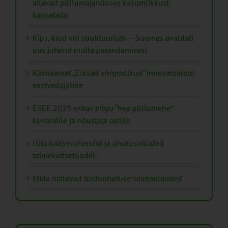
aitavad põllumajanduses kasumlikkust
kasvatada
Kips, kiud või struktuurlubi – Soomes avaldati
uus juhend mulla parandamisest
Käsiraamat „Erksad võrgustikud“ innovatsiooni
eestvedajatele
ESEE 2025 esitas pilgu “hea põllumehe”
kuvandile ja nõustaja rollile
Isikukaitsevahendid ja ohutusnõuded
taimekaitsetöödel
Mida näitavad toiduohutuse seirearuanded