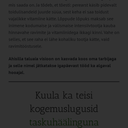
mis saada on. Ja tõdeb, et tõesti: perearst käsib pidevalt
toidulisandeid juurde süüa, sest keha ei saa toidust
vajalikke vitamiine kätte. Lõppude lõpuks maksab see
inimene kodumaise ja välismaise intensiivtootja kauba
hinnavahe ravimite ja vitamiinidega ikkagi kinni. Vahe on
selles, et see raha ei lähe kohaliku tootja kätte, vaid
ravimitööstusele.
Ahisilla taluaia visioon on kasvada koos oma tarbijaga
ja selle nimel jätkatakse igapäevast tööd ka algaval
hooajal.
Kuula ka teisi
kogemuslugusid
taskuhäälinguna