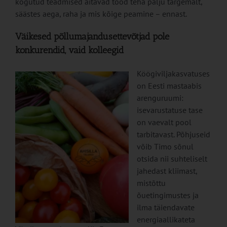
kogutud teadmised aitavad tööd teha palju targemalt,
säästes aega, raha ja mis kõige peamine – ennast.
Väikesed põllumajandusettevõtjad pole
konkurendid, vaid kolleegid
Köögiviljakasvatuses
on Eesti mastaabis
arenguruumi:
isevarustatuse tase
on vaevalt pool
tarbitavast. Põhjuseid
võib Timo sõnul
otsida nii suhteliselt
jahedast kliimast,
mistõttu
õuetingimustes ja
ilma täiendavate
energiaallikateta