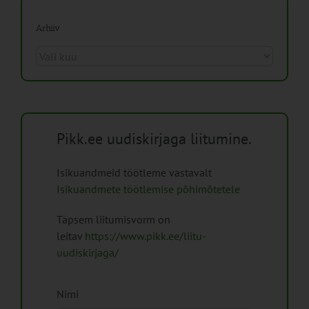
Arhiiv
Arhiiv
Pikk.ee uudiskirjaga liitumine.
Isikuandmeid töötleme vastavalt
Isikuandmete töötlemise põhimõtetele
Täpsem liitumisvorm on
leitav
https://www.pikk.ee/liitu-
uudiskirjaga/
Nimi