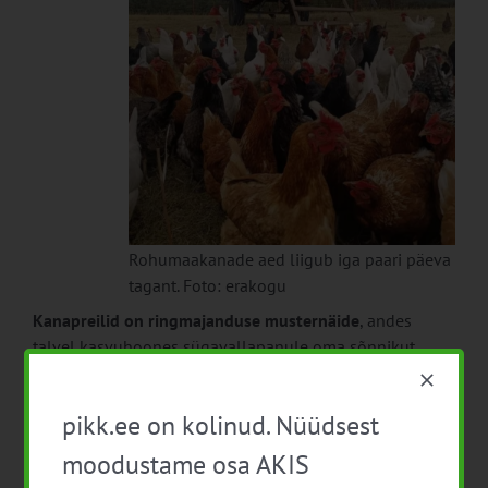
Rohumaakanade aed liigub iga paari päeva
tagant. Foto: erakogu
Kanapreilid on ringmajanduse musternäide
, andes
talvel kasvuhoones sügavallapanule oma sõnnikut
poetades suurepärase kompostimaterjali ja söövad ära
ka kõik ebastandardsed aiasaadused.
pikk.ee on kolinud. Nüüdsest
Söögiviljade kõrval kasvatatakse ka lihtsamaid lõikelilli,
moodustame osa AKIS
mis pakuvad klientidele silmailu ja üllatuslikul kombel