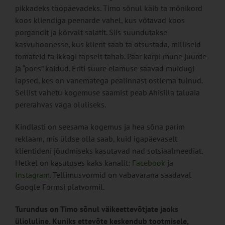
pikkadeks tööpäevadeks. Timo sõnul käib ta mõnikord
koos kliendiga peenarde vahel, kus võtavad koos
porgandit ja kõrvalt salatit. Siis suundutakse
kasvuhoonesse, kus klient saab ta otsustada, milliseid
tomateid ta ikkagi täpselt tahab. Paar karpi mune juurde
ja “poes” käidud. Eriti suure elamuse saavad muidugi
lapsed, kes on vanematega pealinnast ostlema tulnud.
Sellist vahetu kogemuse saamist peab Ahisilla taluaia
pererahvas väga oluliseks.
Kindlasti on seesama kogemus ja hea sõna parim
reklaam, mis üldse olla saab, kuid igapäevaselt
klientideni jõudmiseks kasutavad nad sotsiaalmeediat.
Hetkel on kasutuses kaks kanalit:
Facebook
ja
Instagram
. Tellimusvormid on vabavarana saadaval
Google Formsi platvormil.
Turundus on Timo sõnul väikeettevõtjate jaoks
ülioluline. Kuniks ettevõte keskendub tootmisele,