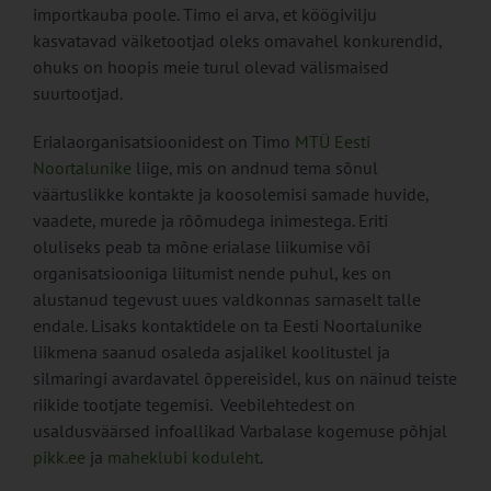
importkauba poole. Timo ei arva, et köögivilju
kasvatavad väiketootjad oleks omavahel konkurendid,
ohuks on hoopis meie turul olevad välismaised
suurtootjad.
Erialaorganisatsioonidest on Timo
MTÜ Eesti
Noortalunike
liige, mis on andnud tema sõnul
väärtuslikke kontakte ja koosolemisi samade huvide,
vaadete, murede ja rõõmudega inimestega. Eriti
oluliseks peab ta mõne erialase liikumise või
organisatsiooniga liitumist nende puhul, kes on
alustanud tegevust uues valdkonnas sarnaselt talle
endale. Lisaks kontaktidele on ta Eesti Noortalunike
liikmena saanud osaleda asjalikel koolitustel ja
silmaringi avardavatel õppereisidel, kus on näinud teiste
riikide tootjate tegemisi. Veebilehtedest on
usaldusväärsed infoallikad Varbalase kogemuse põhjal
pikk.ee
ja
maheklubi koduleht
.