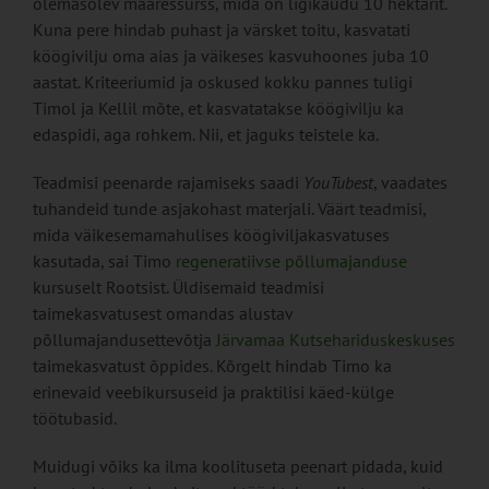
olemasolev maaressurss, mida on ligikaudu 10 hektarit.
Kuna pere hindab puhast ja värsket toitu, kasvatati
köögivilju oma aias ja väikeses kasvuhoones juba 10
aastat. Kriteeriumid ja oskused kokku pannes tuligi
Timol ja Kellil mõte, et kasvatatakse köögivilju ka
edaspidi, aga rohkem. Nii, et jaguks teistele ka.
Teadmisi peenarde rajamiseks saadi
YouTubest
, vaadates
tuhandeid tunde asjakohast materjali. Väärt teadmisi,
mida väikesemamahulises köögiviljakasvatuses
kasutada, sai Timo
regeneratiivse põllumajanduse
kursuselt Rootsist. Üldisemaid teadmisi
taimekasvatusest omandas alustav
põllumajandusettevõtja
Järvamaa Kutsehariduskeskuses
taimekasvatust õppides. Kõrgelt hindab Timo ka
erinevaid veebikursuseid ja praktilisi käed-külge
töötubasid.
Muidugi võiks ka ilma koolituseta peenart pidada, kuid