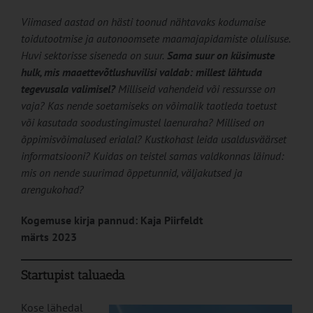
Viimased aastad on hästi toonud nähtavaks kodumaise
toidutootmise ja autonoomsete maamajapidamiste olulisuse.
Huvi sektorisse siseneda on suur.
Sama suur on küsimuste
hulk, mis maaettevõtlushuvilisi valdab: millest lähtuda
tegevusala valimisel?
Milliseid vahendeid või ressursse on
vaja? Kas nende soetamiseks on võimalik taotleda toetust
või kasutada soodustingimustel laenuraha? Millised on
õppimisvõimalused erialal? Kustkohast leida usaldusväärset
informatsiooni? Kuidas on teistel samas valdkonnas läinud:
mis on nende suurimad õppetunnid, väljakutsed ja
arengukohad?
Kogemuse kirja pannud: Kaja Piirfeldt
märts 2023
Startupist taluaeda
Kose lähedal