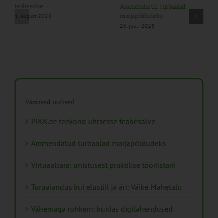
teabesalve
Ammendatud turbaalad
1. august 2026
marjapõldudeks
25. juuli 2026
Viimased uudised
PIKK.ee teekond ühtsesse teabesalve
Ammendatud turbaalad marjapõldudeks
Virtuaaltara: unistusest praktilise tööriistani
Turuaiandus kui elustiil ja äri: Väike Mahetalu
Vähemaga rohkem: kuidas digilahendused