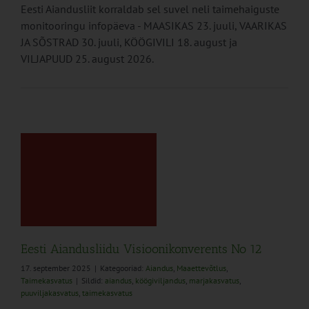
Eesti Aiandusliit korraldab sel suvel neli taimehaiguste
monitooringu infopäeva - MAASIKAS 23. juuli, VAARIKAS
JA SÕSTRAD 30. juuli, KÖÖGIVILI 18. august ja
VILJAPUUD 25. august 2026.
2
Eesti Aiandusliidu Visioonikonverents No 12
17. september 2025
|
Kategooriad:
Aiandus
,
Maaettevõtlus
,
Taimekasvatus
|
Sildid:
aiandus
,
köögiviljandus
,
marjakasvatus
,
puuviljakasvatus
,
taimekasvatus