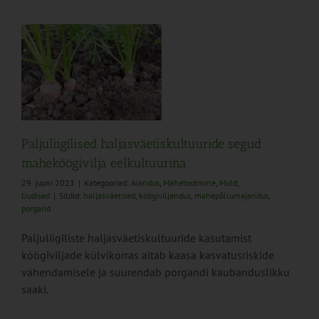
d
Paljuliigilised haljasväetiskultuuride segud
maheköögivilja eelkultuurina
29. juuni 2023
|
Kategooriad:
Aiandus
,
Mahetootmine
,
Muld
,
Uudised
|
Sildid:
haljasväetised
,
köögiviljandus
,
mahepõllumajandus
,
porgand
Paljuliigiliste haljasväetiskultuuride kasutamist
köögiviljade külvikorras aitab kaasa kasvatusriskide
vähendamisele ja suurendab porgandi kaubanduslikku
saaki.