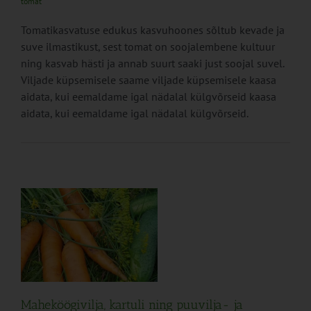
tomat
Tomatikasvatuse edukus kasvuhoones sõltub kevade ja
suve ilmastikust, sest tomat on soojalembene kultuur
ning kasvab hästi ja annab suurt saaki just soojal suvel.
Viljade küpsemisele saame viljade küpsemisele kaasa
aidata, kui eemaldame igal nädalal külgvõrseid kaasa
aidata, kui eemaldame igal nädalal külgvõrseid.
ng
e
Maheköögivilja, kartuli ning puuvilja- ja