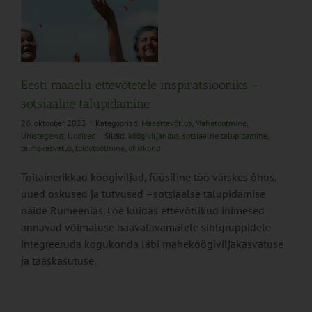
e
ne
e
Eesti maaelu ettevõtetele inspiratsiooniks –
sotsiaalne talupidamine
26. oktoober 2023
|
Kategooriad:
Maaettevõtlus
,
Mahetootmine
,
Ühistegevus
,
Uudised
|
Sildid:
köögiviljandus
,
sotsiaalne talupidamine
,
taimekasvatus
,
toidutootmine
,
ühiskond
Toitainerikkad köögiviljad, füüsiline töö värskes õhus,
uued oskused ja tutvused –sotsiaalse talupidamise
näide Rumeenias. Loe kuidas ettevõtlikud inimesed
annavad võimaluse haavatavamatele sihtgruppidele
integreeruda kogukonda läbi maheköögiviljakasvatuse
ja taaskasutuse.