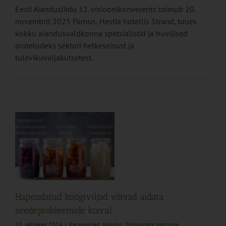
Eesti Aiandusliidu 12. visioonikonverents toimub 20.
novembril 2025 Pärnus, Hestia hotellis Strand, tuues
kokku aiandusvaldkonna spetsialistid ja huvilised
aruteludeks sektori hetkeseisust ja
tulevikuväljakutsetest.
l
ne
Hapendatud köögiviljad võivad aidata
seedeprobleemide korral
10. oktoober 2024
|
Kategooriad:
Aiandus
,
Toiduainete tootmine
,