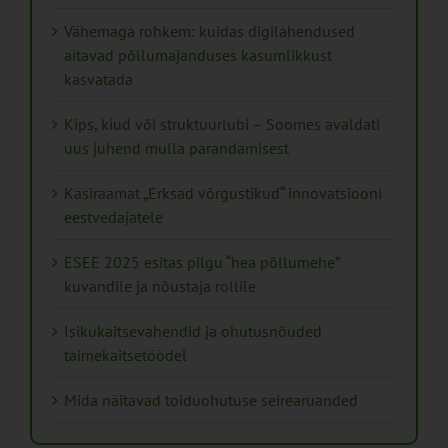
Vähemaga rohkem: kuidas digilahendused
aitavad põllumajanduses kasumlikkust
kasvatada
Kips, kiud või struktuurlubi – Soomes avaldati
uus juhend mulla parandamisest
Käsiraamat „Erksad võrgustikud“ innovatsiooni
eestvedajatele
ESEE 2025 esitas pilgu “hea põllumehe”
kuvandile ja nõustaja rollile
Isikukaitsevahendid ja ohutusnõuded
taimekaitsetöödel
Mida näitavad toiduohutuse seirearuanded