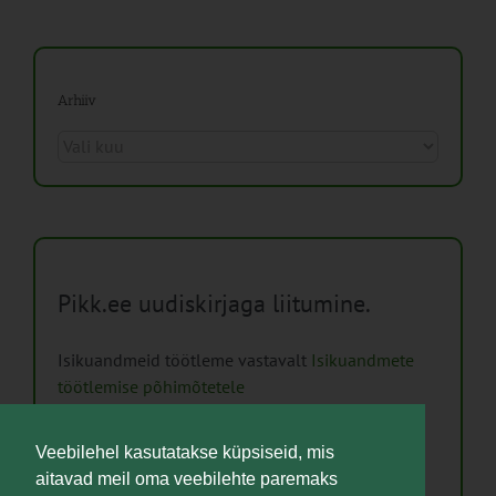
Arhiiv
Arhiiv
Pikk.ee uudiskirjaga liitumine.
Isikuandmeid töötleme vastavalt
Isikuandmete
töötlemise põhimõtetele
Täpsem liitumisvorm on
Veebilehel kasutatakse küpsiseid, mis
leitav
https://www.pikk.ee/liitu-uudiskirjaga/
aitavad meil oma veebilehte paremaks