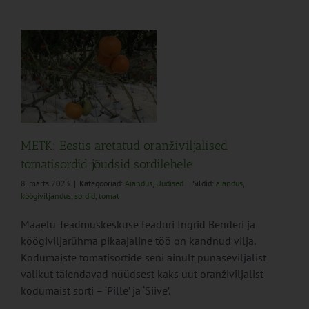
METK: Eestis aretatud oranživiljalised
tomatisordid jõudsid sordilehele
8. märts 2023
|
Kategooriad:
Aiandus
,
Uudised
|
Sildid:
aiandus
,
köögiviljandus
,
sordid
,
tomat
Maaelu Teadmuskeskuse teaduri Ingrid Benderi ja
köögiviljarühma pikaajaline töö on kandnud vilja.
Kodumaiste tomatisortide seni ainult punaseviljalist
valikut täiendavad nüüdsest kaks uut oranživiljalist
kodumaist sorti – ‘Pille’ ja ‘Siive’.