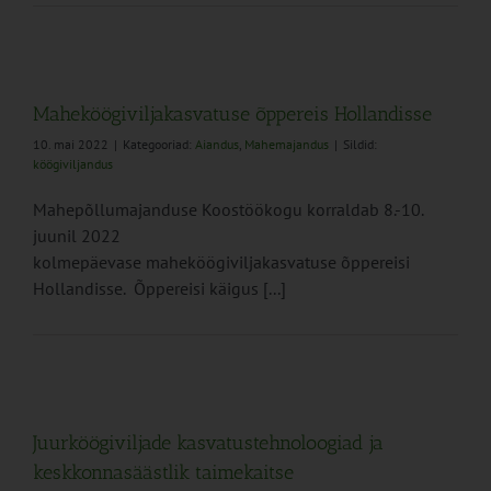
Maheköögiviljakasvatuse õppereis Hollandisse
10. mai 2022
|
Kategooriad:
Aiandus
,
Mahemajandus
|
Sildid:
köögiviljandus
Mahepõllumajanduse Koostöökogu korraldab 8.-10.
juunil 2022
kolmepäevase maheköögiviljakasvatuse õppereisi
Hollandisse. Õppereisi käigus [...]
Juurköögiviljade kasvatustehnoloogiad ja
keskkonnasäästlik taimekaitse