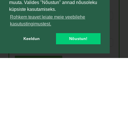
muuta. Valides "Nõustun" annad nõusoleku
Nimi
küpsiste kasutamiseks.
Rohkem teavet leiate meie veebilehe
kasutustingimustest.
e-mail
*
Keeldun
Nõustun!
Liitu uudiskirjaga