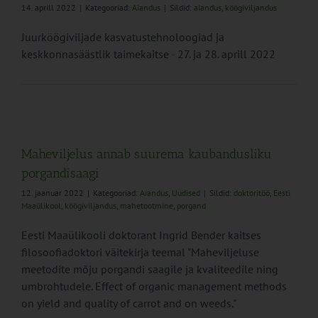
14. aprill 2022
|
Kategooriad:
Aiandus
|
Sildid:
aiandus
,
köögiviljandus
Juurköögiviljade kasvatustehnoloogiad ja
keskkonnasäästlik taimekaitse - 27. ja 28. aprill 2022
Maheviljelus annab suurema kaubandusliku
porgandisaagi
12. jaanuar 2022
|
Kategooriad:
Aiandus
,
Uudised
|
Sildid:
doktoritöö
,
Eesti
Maaülikool
,
köögiviljandus
,
mahetootmine
,
porgand
Eesti Maaülikooli doktorant Ingrid Bender​ kaitses
filosoofiadoktori väitekirja teemal "Maheviljeluse
meetodite mõju porgandi saagile ja kvaliteedile ning
umbrohtudele. Effect of organic management methods
on yield and quality of carrot and on weeds."