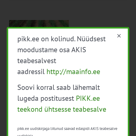
pikk.ee on kolinud. Nüüdsest
ne
moodustame osa AKIS
teabesalvest
aadressil
http://maainfo.ee
Biostimulantide kasutamine maheköögivilja
kasvatamisel
Soovi korral saab lähemalt
22. juuni 2023
|
Kategooriad:
Aiandus
,
Uudised
|
Sildid:
aiandus
,
köögiviljandus
,
maheaiandus
lugeda postitusest
PIKK.ee
Maheklaster uuris biostimulantide kasutamise
teekond ühtsesse teabesalve
efektiivsust mahetaimekasvatuses. Katsed näitasid, et
mõningatel juhtudel võib biostimulaatorite kasutamine
olla majanduslikult õigustatud.
pikk.ee uudiskirjaga liitunud saavad edaspidi AKIS teabesalve
uudiskirja.