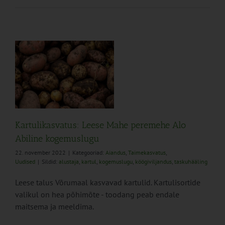
Kartulikasvatus: Leese Mahe peremehe Alo
Abiline kogemuslugu
22. november 2022
|
Kategooriad:
Aiandus
,
Taimekasvatus
,
Uudised
|
Sildid:
alustaja
,
kartul
,
kogemuslugu
,
köögiviljandus
,
taskuhääling
Leese talus Võrumaal kasvavad kartulid. Kartulisortide
valikul on hea põhimõte - toodang peab endale
maitsema ja meeldima.