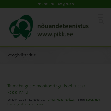
Skip
Tel: 5201078
|
info@pikk.ee
to
content
köögiviljandus
Taimehaiguste monitooringu koolitussari –
KÖÖGIVILI
16. juuni 2026
|
Kategooriad:
Aiandus
,
Maaettevõtlus
|
Sildid:
köögiviljad
,
köögiviljandus
,
taimehaigused