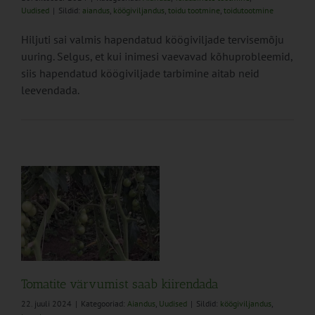
Uudised
|
Sildid:
aiandus
,
köögiviljandus
,
toidu tootmine
,
toidutootmine
Hiljuti sai valmis hapendatud köögiviljade tervisemõju
uuring. Selgus, et kui inimesi vaevavad kõhuprobleemid,
siis hapendatud köögiviljade tarbimine aitab neid
leevendada.
b
Tomatite värvumist saab kiirendada
22. juuli 2024
|
Kategooriad:
Aiandus
,
Uudised
|
Sildid:
köögiviljandus
,