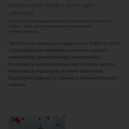
marjakasvatuse nõudlus ületab pigem
pakkumise
14. aprill 2024
|
Kategooriad:
Aiandus
,
Mahetootmine
,
Taimekasvatus
,
Uudised
|
Sildid:
aiandus
,
kartulikasvatus
,
köögiviljandus
,
mahepõllumajandus
Tartu Ülikooli rakendusuuringute keskus RAKE viis 2023.
a hilissügisel läbi mahesektori erinevaid osapooli –
mahetootjaid, (mahe)töötlejaid, mahetoodangu
turustajaid ja mahetoitlustusasutusi hõlmava uuringu.
Mahesektoris tegutsejatel on erinev valdkonnas
tegutsemise kogemus ja mõnevõrra erinevad eeldused
sektorile.