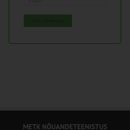
Liitu uudiskirjaga
METK NÕUANDETEENISTUS