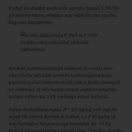
Fosfori leostumist soodustab sõnniku (joonis 3, METKi
pikaajaline katse), eelkõige aga vedelsõnniku suurtes
kogustes kasutamine.
Arvukad uurimistulemused näitavad, et mullas olev
liikuv fosfor rahuldab taimede fosforivajadust palju
paremini kui külvieelselt mulda viidud fosfor. Uuringud
on näidanud, et külviaastal lisatud väetisest omastab
kultuur vähem kui 15% väetisega antud fosforist.
Katses fosforirikkal mullal (P > 90 mg/kg) anti maisile
ainult NK-väetist (fosforit ei lisatud, s.o P 40 kg/ha jäi
ära). Koristatud haljasmassiga eemaldati 50–55 kg
fosforit mineraalväetise variandis ning 75 kg/ha sõnniku