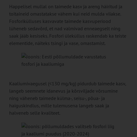
Happelisel mullal on taimede kasv ja areng häiritud ja
toitaineid omastatakse vähem kui neid mulda viiakse.
Fosforikülluses kasvavate taimede kasvuperiood
lüheneb sedavõrd, et nad valmivad enneaegselt ning
saak jääb kesiseks. Fosfori üleküllus raskendab ka teiste
elementide, näiteks tsingi ja vase, omastamist.
Kaaliumivaegusel (<130 mg/kg) pidurdub taimede kasv,
langeb seemnete idanevus ja kõrsviljade võrsumine
ning väheneb taimede külma-, seisu-, põua- ja
haiguskindlus, mille tulemusena langeb saak ja
halveneb selle kvaliteet.