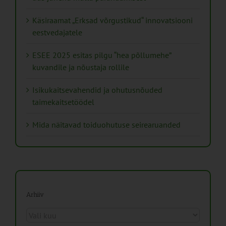
Käsiraamat „Erksad võrgustikud“ innovatsiooni
eestvedajatele
ESEE 2025 esitas pilgu “hea põllumehe”
kuvandile ja nõustaja rollile
Isikukaitsevahendid ja ohutusnõuded
taimekaitsetöödel
Mida näitavad toiduohutuse seirearuanded
Arhiiv
Arhiiv