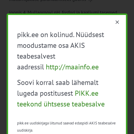
Joonis 4. Mullaproovi pH, fosfori ja kaaliumi tasemed
ning nende mõju taimede kasvule
pikk.ee on kolinud. Nüüdsest
moodustame osa AKIS
teabesalvest
aadressil
http://maainfo.ee
Uuendused ja täiendused väetiste sihipärasema
kasutamise parandamiseks jätkuvad.
Soovi korral saab lähemalt
Kõige olulisem on alustada nende rakendamisega, et
lugeda postitusest
PIKK.ee
peatada toitainete puuduste süvenemine ning pöörata
muldade senine seisund paranemisele, vaatamata
teekond ühtsesse teabesalve
eesootavatele raskustele.
1)
Plant Nutrients. 2024. Plant nutrients in drain water,
pikk.ee uudiskirjaga liitunud saavad edaspidi AKIS teabesalve
2025. 2025_annual_report_drain_water_ 2024. p,
uudiskirja.