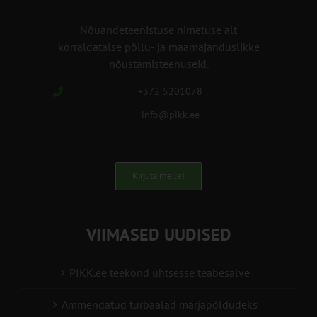
Nõuandeteenistuse nimetuse alt
korraldatalse põllu- ja maamajanduslikke
nõustamisteenuseid.
+372 5201078
info@pikk.ee
Kirjuta meile!
VIIMASED UUDISED
PIKK.ee teekond ühtsesse teabesalve
Ammendatud turbaalad marjapõldudeks