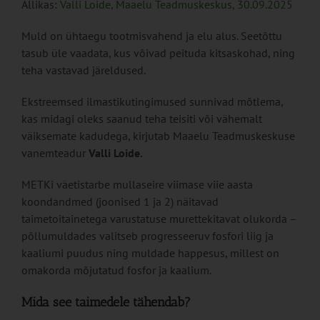
Allikas:
Valli Loide, Maaelu Teadmuskeskus, 30.09.2025
Muld on ühtaegu tootmisvahend ja elu alus. Seetõttu
tasub üle vaadata, kus võivad peituda kitsaskohad, ning
teha vastavad järeldused.
Ekstreemsed ilmastikutingimused sunnivad mõtlema,
kas midagi oleks saanud teha teisiti või vähemalt
väiksemate kadudega, kirjutab Maaelu Teadmuskeskuse
vanemteadur
Valli Loide.
METKi väetistarbe mullaseire viimase viie aasta
koondandmed (joonised 1 ja 2) näitavad
taimetoitainetega varustatuse murettekitavat olukorda –
põllumuldades valitseb progresseeruv fosfori liig ja
kaaliumi puudus ning muldade happesus, millest on
omakorda mõjutatud fosfor ja kaalium.
Mida see taimedele tähendab?