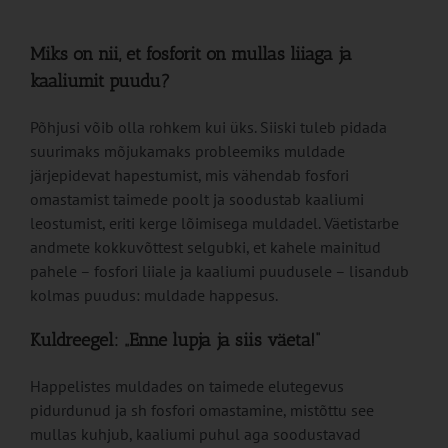
Miks on nii, et fosforit on mullas liiaga ja
kaaliumit puudu?
Põhjusi võib olla rohkem kui üks. Siiski tuleb pidada
suurimaks mõjukamaks probleemiks muldade
järjepidevat hapestumist, mis vähendab fosfori
omastamist taimede poolt ja soodustab kaaliumi
leostumist, eriti kerge lõimisega muldadel. Väetistarbe
andmete kokkuvõttest selgubki, et kahele mainitud
pahele – fosfori liiale ja kaaliumi puudusele – lisandub
kolmas puudus: muldade happesus.
Kuldreegel: „Enne lupja ja siis väeta!“
Happelistes muldades on taimede elutegevus
pidurdunud ja sh fosfori omastamine, mistõttu see
mullas kuhjub, kaaliumi puhul aga soodustavad