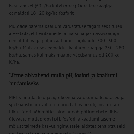
kasutamisel (60 t/ha külvikorras). Odra terasaagiga
eemaldati 18–20 kg/ha fosforit.
Muldade parema kaaliumivarustatuse tagamiseks tuleb
arvestada, et heintaimede ja maisi haljasmassisaagiga
eemaldub väga palju kaaliumi – ligikaudu 200–300
kg/ha. Maisikatses eemaldus kaaliumi saagiga 250–280
kg/ha, samas kui maksimaalne väetisannus oli 200 kg
K/ha.
Lihtne abivahend mulla pH, fosfori ja kaaliumi
hindamiseks
METKi mullastiku ja agrokeemia valdkonna teadlased ja
spetsialistid on välja töötanud abivahendi, mis töötab
liiklusfoori põhimõttel ning annab põllumehele lihtsa
ülevaate mullaproovi pH, fosfori ja kaaliumi taseme
mõjust taimede kasvutingimustele, aidates teha otsuseid
mullaviljakuse parandamiseks (joonis 4).