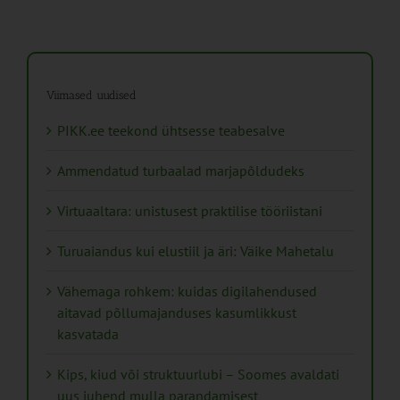
Viimased uudised
PIKK.ee teekond ühtsesse teabesalve
Ammendatud turbaalad marjapõldudeks
Virtuaaltara: unistusest praktilise tööriistani
Turuaiandus kui elustiil ja äri: Väike Mahetalu
Vähemaga rohkem: kuidas digilahendused
aitavad põllumajanduses kasumlikkust
kasvatada
Kips, kiud või struktuurlubi – Soomes avaldati
uus juhend mulla parandamisest