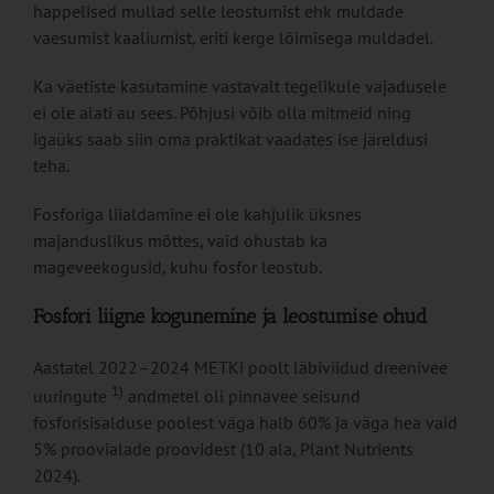
happelised mullad selle leostumist ehk muldade
vaesumist kaaliumist, eriti kerge lõimisega muldadel.
Ka väetiste kasutamine vastavalt tegelikule vajadusele
ei ole alati au sees. Põhjusi võib olla mitmeid ning
igaüks saab siin oma praktikat vaadates ise järeldusi
teha.
Fosforiga liialdamine ei ole kahjulik üksnes
majanduslikus mõttes, vaid ohustab ka
mageveekogusid, kuhu fosfor leostub.
Fosfori liigne kogunemine ja leostumise ohud
Aastatel 2022–2024 METKi poolt läbiviidud dreenivee
1)
uuringute
andmetel oli pinnavee seisund
fosforisisalduse poolest väga halb 60% ja väga hea vaid
5% proovialade proovidest (10 ala, Plant Nutrients
2024).