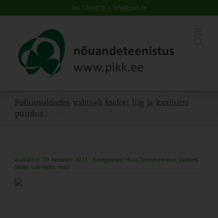
Skip
Tel: 5201078
|
info@pikk.ee
to
content
Põllumuldades valitseb fosfori liig ja kaaliumi
puudus
Avaldatud: 20. oktoober 2025
Kategooriad:
Muld
,
Taimekasvatus
,
Uudised
Sildid:
lubiväetis
,
muld