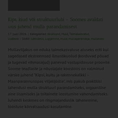
Kips, kiud või struktuurlubi – Soomes avaldati
uus juhend mulla parandamisest
17. juuli 2026
|
Kategooriad:
Keskkond
,
Muld
,
Taimekasvatus
,
Uudised
|
Sildid:
lubiväetis
,
Lupjamine
,
muld
,
mullaparandaja
,
mullavesi
Mullaviljakus on eduka taimekasvatuse aluseks eriti kui
sagedased ekstreemsed ilmastikuolud (korduvad põuad
ja tugevad vihmasajud) panevad vastupidavuse proovile.
Soome teadlaste ja nõustajate koostöös on valminud
värske juhend "Kipsi, kuitu ja rakennekalkki –
Maanparannusopas viljelijöille", mis pakub praktilisi
lahendusi mulla struktuuri parandamiseks, orgaanilise
aine lisamiseks ja toitainete leostumise vähendamiseks.
Juhendi keskmes on ringmajanduslik lähenemine,
tööstuse kõrvalsaadusi kasutamine.