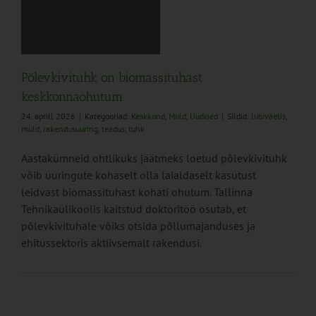
Põlevkivituhk on biomassituhast
keskkonnaohutum
24. aprill 2026
|
Kategooriad:
Keskkond
,
Muld
,
Uudised
|
Sildid:
lubiväetis
,
muld
,
rakendusuuring
,
teadus
,
tuhk
Aastakümneid ohtlikuks jäätmeks loetud põlevkivituhk
võib uuringute kohaselt olla laialdaselt kasutust
leidvast biomassituhast kohati ohutum. Tallinna
Tehnikaülikoolis kaitstud doktoritöö osutab, et
põlevkivituhale võiks otsida põllumajanduses ja
ehitussektoris aktiivsemalt rakendusi.