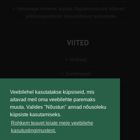
Vähemaga rohkem: kuidas digilahendused aitavad
põllumajanduses kasumlikkust kasvatada
VIITED
Uudised
Sündmused
Konsulent, nõustaja
Veebilehel kasutatakse küpsiseid, mis
aitavad meil oma veebilehte paremaks
Teabesalv
muuta. Valides "Nõustun" annad nõusoleku
küpsiste kasutamiseks.
Liitu uudiskirjaga
Rohkem teavet leiate meie veebilehe
kasutustingimustest.