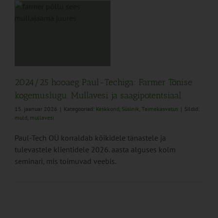
a
2024/25 hooaeg Paul-Techiga: Farmer Tõnise
kogemuslugu. Mullavesi ja saagipotentsiaal
15. jaanuar 2026
|
Kategooriad:
Keskkond
,
Süsinik
,
Taimekasvatus
|
Sildid:
muld
,
mullavesi
Paul-Tech OÜ korraldab kõikidele tänastele ja
tulevastele klientidele 2026. aasta alguses kolm
seminari, mis toimuvad veebis.