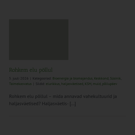
Rohkem elu põllul
5. juuli 2026
|
Kategooriad:
Bioenergia ja biomajandus
,
Keskkond
,
Süsinik
,
Taimekasvatus
|
Sildid:
elurikkus
,
haljasväetised
,
KSM
,
muld
,
põllupäev
Rohkem elu põllul – mida annavad vahekultuurid ja
haljasväetised? Haljasväetis- [...]