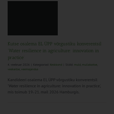
n
Kutse osalema EL ÜPP võrgustiku konverentsil
‘Water resilience in agriculture: innovation in
practice’
4. veebruar 2026
|
Kategooriad:
Keskkond
|
Sildid:
muld
,
mullakaitse
,
veekaitse
,
veemajandus
Kandideeri osalema EL ÜPP võrgustiku konverentsil
'Water resilience in agriculture: innovation in practice',
mis toimub 19.-21. mail 2026 Hamburgis.