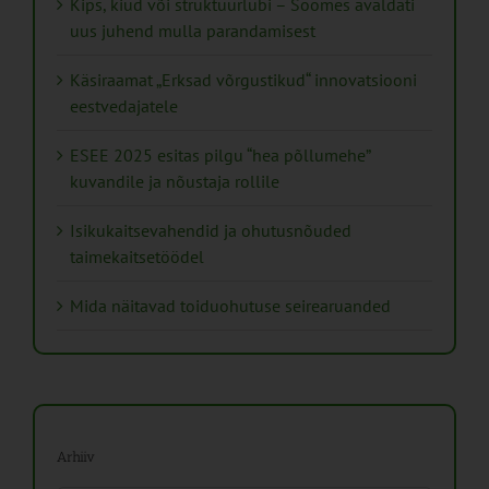
Kips, kiud või struktuurlubi – Soomes avaldati
uus juhend mulla parandamisest
Käsiraamat „Erksad võrgustikud“ innovatsiooni
eestvedajatele
ESEE 2025 esitas pilgu “hea põllumehe”
kuvandile ja nõustaja rollile
Isikukaitsevahendid ja ohutusnõuded
taimekaitsetöödel
Mida näitavad toiduohutuse seirearuanded
Arhiiv