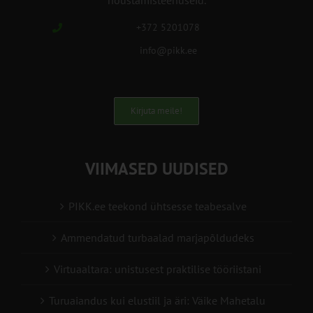
nõustamisteenuseid.
+372 5201078
info@pikk.ee
Kirjuta meile!
VIIMASED UUDISED
PIKK.ee teekond ühtsesse teabesalve
Ammendatud turbaalad marjapõldudeks
Virtuaaltara: unistusest praktilise tööriistani
Turuaiandus kui elustiil ja äri: Väike Mahetalu