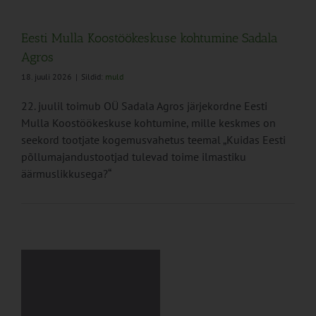
Eesti Mulla Koostöökeskuse kohtumine Sadala
Agros
18. juuli 2026
|
Sildid:
muld
22. juulil toimub OÜ Sadala Agros järjekordne Eesti
Mulla Koostöökeskuse kohtumine, mille keskmes on
seekord tootjate kogemusvahetus teemal „Kuidas Eesti
põllumajandustootjad tulevad toime ilmastiku
äärmuslikkusega?“
bi