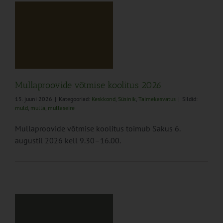
Mullaproovide võtmise koolitus 2026
15. juuni 2026
|
Kategooriad:
Keskkond
,
Süsinik
,
Taimekasvatus
|
Sildid:
muld
,
mulla
,
mullaseire
Mullaproovide võtmise koolitus toimub Sakus 6.
augustil 2026 kell 9.30–16.00.