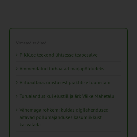
Viimased uudised
PIKK.ee teekond ühtsesse teabesalve
Ammendatud turbaalad marjapõldudeks
Virtuaaltara: unistusest praktilise tööriistani
Turuaiandus kui elustiil ja äri: Väike Mahetalu
Vähemaga rohkem: kuidas digilahendused
aitavad põllumajanduses kasumlikkust
kasvatada