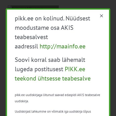
pikk.ee on kolinud. Nüüdsest
moodustame osa AKIS
e
teabesalvest
aadressil
http://maainfo.ee
2025/26 hooaeg Paul-Techiga: Farmer Tõnise
kogemuslugu. Sügis–talve kokkuvõte
Soovi korral saab lähemalt
15. jaanuar 2026
|
Kategooriad:
Keskkond
,
Süsinik
,
Taimekasvatus
|
Sildid:
lugeda postitusest
PIKK.ee
muld
,
mullakaitse
teekond ühtsesse teabesalve
veebiseminar "2025/26 hooaeg Paul-Techiga: Farmer
Tõnise kogemuslugu. Sügis–talve kokkuvõte" toimub
18.03.26 kell 11-12
pikk.ee uudiskirjaga liitunud saavad edaspidi AKIS teabesalve
uudiskirja.
Uudiskirjast lahkumine on võimalik iga uudiskirja lõpus