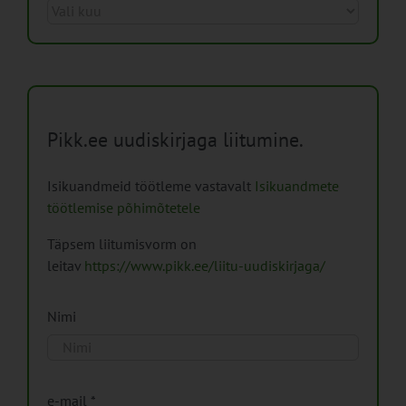
Arhiiv
Pikk.ee uudiskirjaga liitumine.
Isikuandmeid töötleme vastavalt
Isikuandmete
töötlemise põhimõtetele
Täpsem liitumisvorm on
leitav
https://www.pikk.ee/liitu-uudiskirjaga/
Nimi
e-mail
*