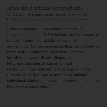
Ammendatud turbaalad marjapõldudeks
25. juuli 2026
|
Kategooriad:
Aiandus
,
Keskkond
,
Uudised
|
Sildid:
keskkonnaseisund
,
marjakasvatus
,
muld
,
süsiniku sidumine
,
turvas
Eestis on ligikaudu 9800 hektarit mahajäetud
turbaalasid ja umbes 21 500 hektarit aktiivses kasutuses
olevaid turbatootmise alasid, mis varem või hiljem
ammenduvad. Nende alade tark järelkasutus on kriitilise
tähtsusega, et muuta endised heiteallikad taas
kasulikeks ressursiallikateks. Regionaal- ja
Põllumajandusministeerium on tellinud
rakendusuuringu, mille eesmärk on välja selgitada
turbamaade marjakasvatuse potentsiaal, määrata
sobivaimad alad ning hinnata selle tegevuse tervikmõju
kliimale ja majandusele.