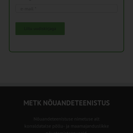
Liitu uudiskirjaga
METK NÕUANDETEENISTUS
Nõuandeteenistuse nimetuse alt
korraldatalse põllu- ja maamajanduslikke