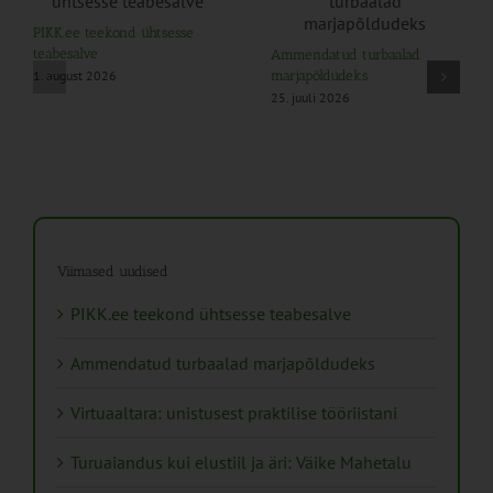
PIKK.ee teekond ühtsesse
teabesalve
Ammendatud turbaalad
1. august 2026
marjapõldudeks
25. juuli 2026
Viimased uudised
PIKK.ee teekond ühtsesse teabesalve
Ammendatud turbaalad marjapõldudeks
Virtuaaltara: unistusest praktilise tööriistani
Turuaiandus kui elustiil ja äri: Väike Mahetalu