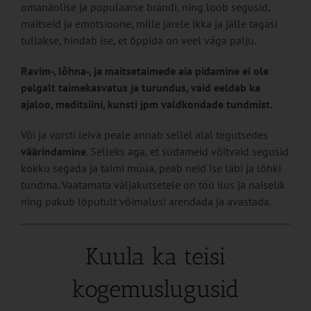
omanäolise ja populaarse brändi, ning loob segusid,
maitseid ja emotsioone, mille järele ikka ja jälle tagasi
tullakse, hindab ise, et õppida on veel väga palju.
Ravim-, lõhna-, ja maitsetaimede aia pidamine ei ole
pelgalt taimekasvatus ja turundus, vaid eeldab ka
ajaloo, meditsiini, kunsti jpm valdkondade tundmist.
Või ja vorsti leiva peale annab sellel alal tegutsedes
väärindamine
. Selleks aga, et südameid võitvaid segusid
kokku segada ja taimi müüa, peab neid ise läbi ja lõhki
tundma. Vaatamata väljakutsetele on töö ilus ja naiselik
ning pakub lõputult võimalusi arendada ja avastada.
Kuula ka teisi
kogemuslugusid