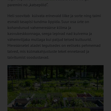
paremini nö „katsepõld“.
Heli soovitab külvata erinevaid liike ja sorte ning taimi
esmalt tasapisi tundma õppida. Suur osa ürte on
kohandunud vahemereäärse kliima ja
kasvukeskkonnaga, seega lepivad nad kuivema ja
vähemviljaka mullaga kui paljud teised kultuurid.
Mereäärsetel aladel tegutsedes on eeliseks pehmemad
talved, mis külmakahjustuste teket ennetavad ja
talvitumist soodustavad.