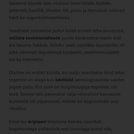
taaskord tõuseb üles olulisus taimi tunda. Näiteks
petersell, basiilik, liivatee, till, porru ja murulauk sobivad
hästi ka sügavkülmutamiseks.
Seadmete soetamise puhul tuleb esmalt teha arvutused,
milliste tootmismahtude
juures konkreetne masin end
ära tasuma hakkab. Selleks saab vajalikku taustainfot nii
juba pikemalt tegutsenud tootjatelt, seadmemüüjatelt
kui ka internetist.
Oluline on endalt küsida, kui palju soovitakse tööd teha:
tegemist on alaga kus
käsitööd
jaemüügisuunda valides
pigem palju. Kui soov on hulgimüügiga tegeleda, siis
toob Tamme talu perenaine välja võimaluse kasvatada
kummelit või piparmünti, millele on koguseliselt suur
nõudlus.
Enne kui
äriplaani
kirjutama hakata, soovitab
kogemustega ürdiaednik end teooriaga kurssi viia,