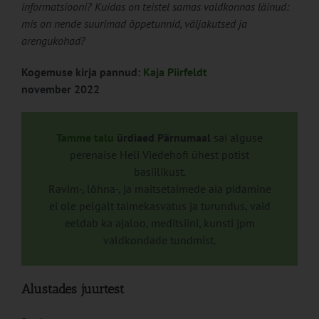
informatsiooni? Kuidas on teistel samas valdkonnas läinud:
mis on nende suurimad õppetunnid, väljakutsed ja
arengukohad?
Kogemuse kirja pannud:
Kaja Piirfeldt
november 2022
Tamme talu
ürdiaed Pärnumaal
sai alguse
perenaise Heli Viedehofi ühest potist
basiilikust.
Ravim-, lõhna-, ja maitsetaimede aia pidamine
ei ole pelgalt taimekasvatus ja turundus, vaid
eeldab ka ajaloo, meditsiini, kunsti jpm
valdkondade tundmist.
Alustades juurtest