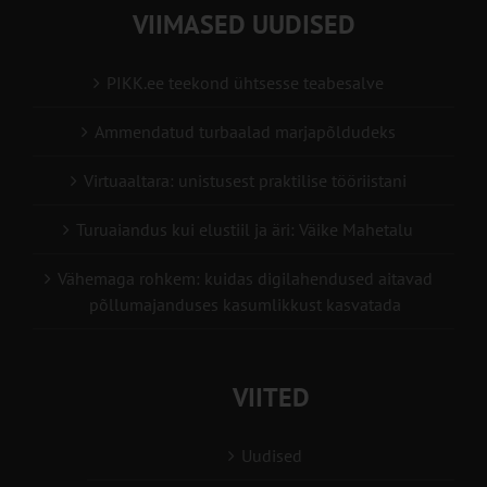
VIIMASED UUDISED
PIKK.ee teekond ühtsesse teabesalve
Ammendatud turbaalad marjapõldudeks
Virtuaaltara: unistusest praktilise tööriistani
Turuaiandus kui elustiil ja äri: Väike Mahetalu
Vähemaga rohkem: kuidas digilahendused aitavad
põllumajanduses kasumlikkust kasvatada
VIITED
Uudised