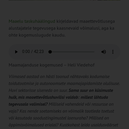
Maaelu taskuhäälingud
kirjeldavad maaettevõtlusega
alustajatele tegevusega kaasnevaid võimalusi, aga ka
ohte kogemuslugude kaudu.
Maamajanduse kogemused – Heli Viedehof
Viimased aastad on hästi toonud nähtavaks kodumaise
toidutootmise ja autonoomsete maamajapidamiste olulisuse.
Huvi sektorisse siseneda on suur.
Sama suur on küsimuste
hulk, mis maaettevõtlushuvilisi valdab: millest lähtuda
tegevusala valimisel?
Milliseid vahendeid või ressursse on
vaja? Kas nende soetamiseks on võimalik taotleda toetust
või kasutada soodustingimustel laenuraha? Millised on
õppimisvõimalused erialal? Kustkohast leida usaldusväärset