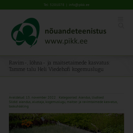
Skip
Tel: 5201078
|
info@pikk.ee
to
content
Ravim-, lõhna- ja maitsetaimede kasvatus:
Tamme talu Heli Viedehofi kogemuslugu
Avaldatud: 15. november 2022
Kategooriad:
Aiandus
,
Uudised
Sildid:
aiandus
,
alustaja
,
kogemuslugu
,
maitse- ja ravimtaimede kasvatus
,
taskuhääling