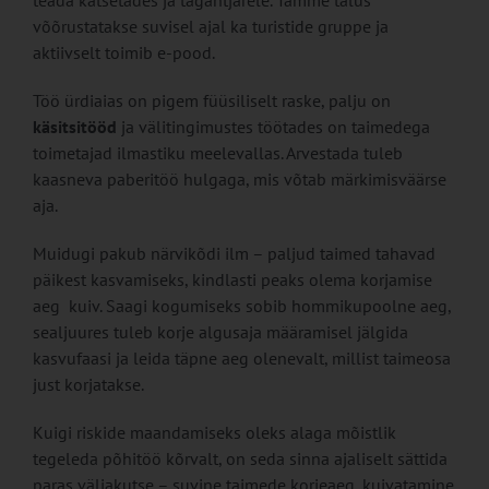
võõrustatakse suvisel ajal ka turistide gruppe ja
aktiivselt toimib e-pood.
Töö ürdiaias on pigem füüsiliselt raske, palju on
käsitsitööd
ja välitingimustes töötades on taimedega
toimetajad ilmastiku meelevallas. Arvestada tuleb
kaasneva paberitöö hulgaga, mis võtab märkimisväärse
aja.
Muidugi pakub närvikõdi ilm – paljud taimed tahavad
päikest kasvamiseks, kindlasti peaks olema korjamise
aeg kuiv. Saagi kogumiseks sobib hommikupoolne aeg,
sealjuures tuleb korje algusaja määramisel jälgida
kasvufaasi ja leida täpne aeg olenevalt, millist taimeosa
just korjatakse.
Kuigi riskide maandamiseks oleks alaga mõistlik
tegeleda põhitöö kõrvalt, on seda sinna ajaliselt sättida
paras väljakutse – suvine taimede korjeaeg, kuivatamine