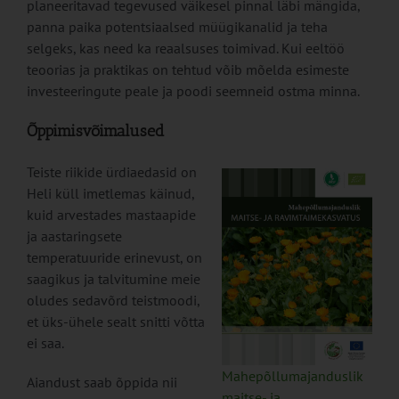
planeeritavad tegevused väikesel pinnal läbi mängida,
panna paika potentsiaalsed müügikanalid ja teha
selgeks, kas need ka reaalsuses toimivad. Kui eeltöö
teoorias ja praktikas on tehtud võib mõelda esimeste
investeeringute peale ja poodi seemneid ostma minna.
Õppimisvõimalused
Teiste riikide ürdiaedasid on
Heli küll imetlemas käinud,
kuid arvestades mastaapide
ja aastaringsete
temperatuuride erinevust, on
saagikus ja talvitumine meie
oludes sedavõrd teistmoodi,
et üks-ühele sealt snitti võtta
ei saa.
Mahepõllumajanduslik
Aiandust saab õppida nii
maitse- ja