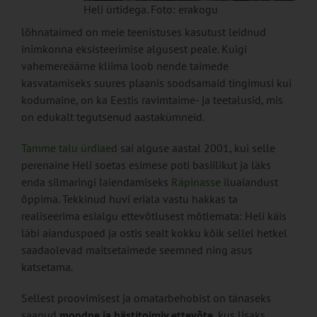
Heli ürtidega. Foto: erakogu
lõhnataimed on meie teenistuses kasutust leidnud
inimkonna eksisteerimise algusest peale. Kuigi
vahemereäärne kliima loob nende taimede
kasvatamiseks suures plaanis soodsamaid tingimusi kui
kodumaine, on ka Eestis ravimtaime- ja teetalusid, mis
on edukalt tegutsenud aastakümneid.
Tamme talu ürdiaed
sai alguse aastal 2001, kui selle
perenaine Heli soetas esimese poti basiilikut ja läks
enda silmaringi laiendamiseks
Räpinasse
iluaiandust
õppima. Tekkinud huvi eriala vastu hakkas ta
realiseerima esialgu ettevõtlusest mõtlemata: Heli käis
läbi aianduspoed ja ostis sealt kokku kõik sellel hetkel
saadaolevad maitsetaimede seemned ning asus
katsetama.
Sellest proovimisest ja omatarbehobist on tänaseks
saanud
moodne ja hästitoimiv ettevõte
, kus lisaks