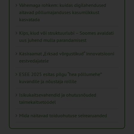
Vähemaga rohkem: kuidas digilahendused
aitavad põllumajanduses kasumlikkust
kasvatada
Kips, kiud või struktuurlubi – Soomes avaldati
uus juhend mulla parandamisest
Käsiraamat „Erksad võrgustikud“ innovatsiooni
eestvedajatele
ESEE 2025 esitas pilgu “hea põllumehe”
kuvandile ja nõustaja rollile
Isikukaitsevahendid ja ohutusnõuded
taimekaitsetöödel
Mida näitavad toiduohutuse seirearuanded