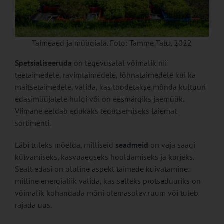
Taimeaed ja müügiala. Foto: Tamme Talu, 2022
Spetsialiseeruda
on tegevusalal võimalik nii
teetaimedele, ravimtaimedele, lõhnataimedele kui ka
maitsetaimedele, valida, kas toodetakse mõnda kultuuri
edasimüüjatele hulgi või on eesmärgiks jaemüük.
Viimane eeldab edukaks tegutsemiseks laiemat
sortimenti.
Läbi tuleks mõelda, milliseid
seadmeid
on vaja saagi
külvamiseks, kasvuaegseks hooldamiseks ja korjeks.
Sealt edasi on oluline aspekt taimede kuivatamine:
milline energialiik valida, kas selleks protseduuriks on
võimalik kohandada mõni olemasolev ruum või tuleb
rajada uus.