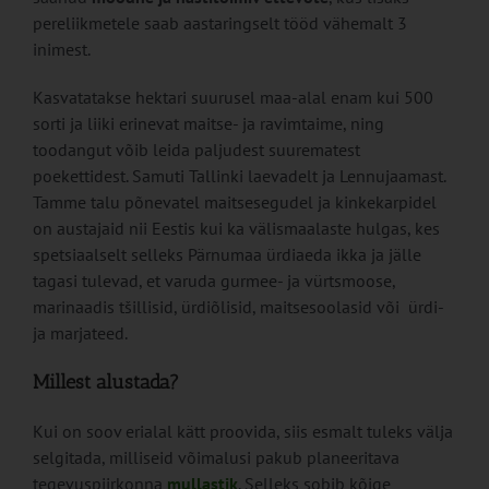
pereliikmetele saab aastaringselt tööd vähemalt 3
inimest.
Kasvatatakse hektari suurusel maa-alal enam kui 500
sorti ja liiki erinevat maitse- ja ravimtaime, ning
toodangut võib leida paljudest suurematest
poekettidest. Samuti Tallinki laevadelt ja Lennujaamast.
Tamme talu põnevatel maitsesegudel ja kinkekarpidel
on austajaid nii Eestis kui ka välismaalaste hulgas, kes
spetsiaalselt selleks Pärnumaa ürdiaeda ikka ja jälle
tagasi tulevad, et varuda gurmee- ja vürtsmoose,
marinaadis tšillisid, ürdiõlisid, maitsesoolasid või ürdi-
ja marjateed.
Millest alustada?
Kui on soov erialal kätt proovida, siis esmalt tuleks välja
selgitada, milliseid võimalusi pakub planeeritava
tegevuspiirkonna
mullastik
. Selleks sobib kõige