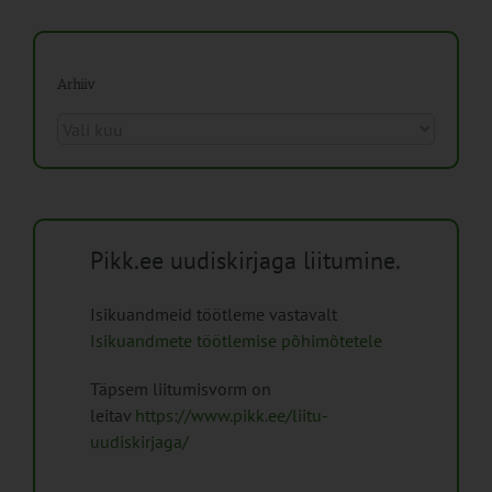
Arhiiv
Arhiiv
Pikk.ee uudiskirjaga liitumine.
Isikuandmeid töötleme vastavalt
Isikuandmete töötlemise põhimõtetele
Täpsem liitumisvorm on
leitav
https://www.pikk.ee/liitu-
uudiskirjaga/