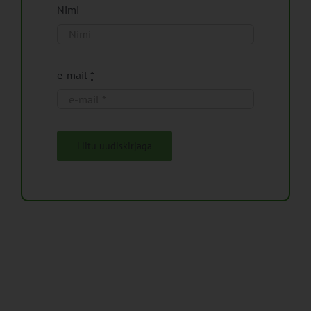
Nimi
e-mail
*
Liitu uudiskirjaga