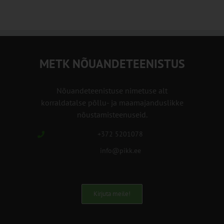
METK NÕUANDETEENISTUS
Nõuandeteenistuse nimetuse alt
korraldatalse põllu- ja maamajanduslikke
nõustamisteenuseid.
+372 5201078
info@pikk.ee
Kirjuta meile!