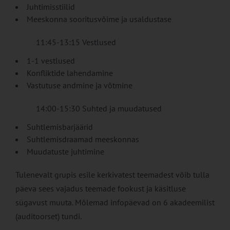
Juhtimisstiilid
Meeskonna sooritusvõime ja usaldustase
11:45-13:15 Vestlused
1-1 vestlused
Konfliktide lahendamine
Vastutuse andmine ja võtmine
14:00-15:30 Suhted ja muudatused
Suhtlemisbarjäärid
Suhtlemisdraamad meeskonnas
Muudatuste juhtimine
Tulenevalt grupis esile kerkivatest teemadest võib tulla
päeva sees vajadus teemade fookust ja käsitluse
sügavust muuta. Mõlemad infopäevad on 6 akadeemilist
(auditoorset) tundi.