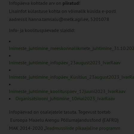
Infopäeva kohtade arv on
piiratud
!
Lisainfot külastuse kohta on võimalik küsida e-posti
aadressil hanna.tamsalu@metk.agri.ee, 5201078
Info- ja koolituspäevade slaidid:
Inimeste_juhtimine_meeskonnaliikmete_juhtimine_31.10.20
Inimeste_juhtimine_infopäev_23august2023_IvarRaav
Inimeste_juhtimine_infopäev_Küsitlus_23august2023_IvarR
Inimeste_juhtimine_koolituspäev_12juuni2023_IvarRaav
Organisatsiooni_juhtimine_10mai2023_IvarRaav
Infopäevad on osalejatele tasuta. Tegevust toetab
Euroopa Maaelu Arengu Põllumajandusfond (EAFRD)
MAK 2014-2020 „
Teadmussiirde pikaajaline programm