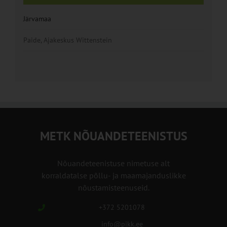
Järvamaa
Paide, Ajakeskus Wittenstein
METK NÕUANDETEENISTUS
Nõuandeteenistuse nimetuse alt
korraldatalse põllu- ja maamajanduslikke
nõustamisteenuseid.
+372 5201078
info@pikk.ee