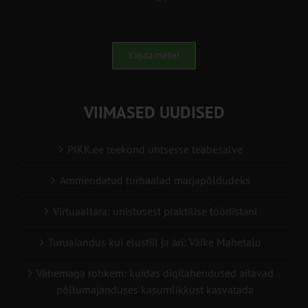
Kirjuta meile!
VIIMASED UUDISED
PIKK.ee teekond ühtsesse teabesalve
Ammendatud turbaalad marjapõldudeks
Virtuaaltara: unistusest praktilise tööriistani
Turuaiandus kui elustiil ja äri: Väike Mahetalu
Vähemaga rohkem: kuidas digilahendused aitavad
põllumajanduses kasumlikkust kasvatada