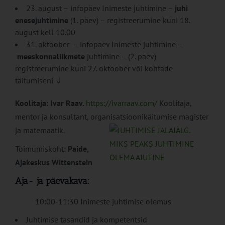
23. august – infopäev Inimeste juhtimine –
juhi
enesejuhtimine
(1. päev) – registreerumine kuni 18.
august kell 10.00
31. oktoober – infopäev Inimeste juhtimine –
meeskonnaliikmete
juhtimine – (2. päev)
registreerumine kuni 27. oktoober või kohtade
täitumiseni ⇓
Koolitaja: Ivar Raav.
https://ivarraav.com/
Koolitaja,
mentor ja konsultant, organisatsioonikäitumise magister
ja matemaatik.
Toimumiskoht:
Paide,
Ajakeskus Wittenstein
Aja- ja päevakava:
10:00-11:30 Inimeste juhtimise olemus
Juhtimise tasandid ja kompetentsid