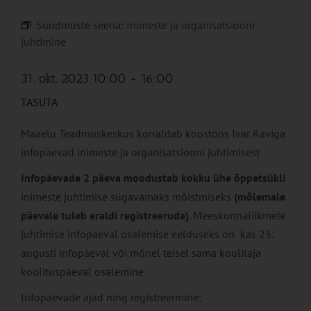
Sündmuste seeria:
Inimeste ja organisatsiooni
juhtimine
31. okt. 2023 10:00
-
16:00
TASUTA
Maaelu Teadmuskeskus korraldab koostöös Ivar Raviga
infopäevad inimeste ja organisatsiooni juhtimisest
Infopäevade 2 päeva moodustab kokku ühe õppetsükli
inimeste juhtimise sügavamaks mõistmiseks
(mõlemale
päevale tuleb eraldi registreeruda)
. Meeskonnaliikmete
juhtimise infopäeval osalemise eelduseks on kas 23.
augusti infopäeval või mõnel teisel sama koolitaja
koolituspäeval osalemine
Infopäevade ajad ning registreermine: