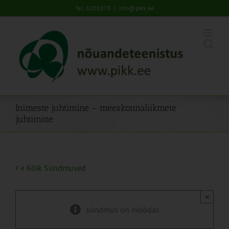
Skip
Tel: 5201078
|
info@pikk.ee
to
content
Inimeste juhtimine – meeskonnaliikmete
juhtimine
« Kõik Sündmused
×
sündmus on möödas