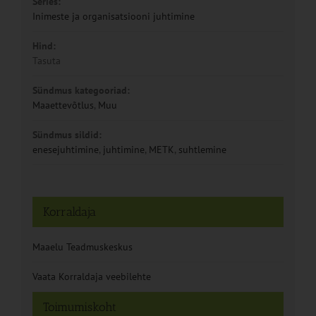
Series:
Inimeste ja organisatsiooni juhtimine
Hind:
Tasuta
Sündmus kategooriad:
Maaettevõtlus
,
Muu
Sündmus sildid:
enesejuhtimine
,
juhtimine
,
METK
,
suhtlemine
Korraldaja
Maaelu Teadmuskeskus
Vaata Korraldaja veebilehte
Toimumiskoht