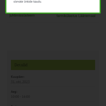
olevate linkide kaudu.
Koolitus veebis: IFS Food
Lihaveiste heaolu
juhtimissüsteem
farmikülastus Läänemaal
Detailid
Kuupäev:
31. okt. 2023
Aeg:
10:00 - 16:00