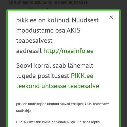
põllumajanduse, toidu ja maamajanduse
tegevusvaldkonnas
“.
pikk.ee on kolinud. Nüüdsest
moodustame osa AKIS
teabesalvest
aadressil
http://maainfo.ee
Lisa kalendrisse
Soovi korral saab lähemalt
lugeda postitusest
PIKK.ee
teekond ühtsesse teabesalve
pikk.ee uudiskirjaga liitunud saavad edaspidi AKIS teabesalve
Facebook
X
LinkedIn
Email
uudiskirja.
Uudiskirjast lahkumine on võimalik iga uudiskirja lõpus