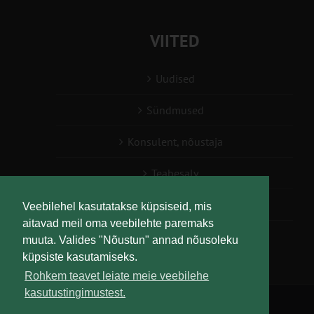
VIITED
Uudised
Sündmused
Konsulent, nõustaja
Teabesalv
Liitu uudiskirjaga
Veebilehel kasutatakse küpsiseid, mis
aitavad meil oma veebilehte paremaks
muuta. Valides "Nõustun" annad nõusoleku
küpsiste kasutamiseks.
Rohkem teavet leiate meie veebilehe
kasutustingimustest.
Copyright
Maaelu Teadmuskeskus | All Rights Reserved