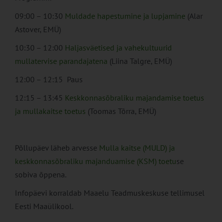
09:00 – 10:30
Muldade hapestumine ja lupjamine
(Alar
Astover, EMÜ)
10:30 – 12:00
Haljasväetised ja vahekultuurid
mullatervise parandajatena
(Liina Talgre, EMÜ)
12:00 – 12:15 Paus
12:15 – 13:45
Keskkonnasõbraliku majandamise toetus
ja mullakaitse toetus
(Toomas Tõrra, EMÜ)
Põllupäev läheb arvesse
Mulla kaitse (MULD) ja
keskkonnasõbraliku majanduamise (KSM) toetu
se
sobiva õppena.
Infopäevi korraldab Maaelu Teadmuskeskuse tellimusel
Eesti Maaülikool.