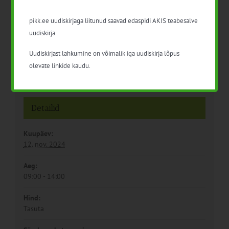
põllumajanduses
pikk.ee uudiskirjaga liitunud saavad edaspidi AKIS teabesalve
uudiskirja.
Uudiskirjast lahkumine on võimalik iga uudiskirja lõpus
olevate linkide kaudu.
Detailid
Kuupäev:
12. nov. 2024
Aeg:
09:00 - 14:00
Hind:
Tasuta