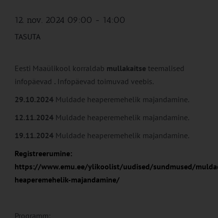
12. nov. 2024 09:00
-
14:00
TASUTA
Eesti Maaülikool korraldab
mullakaitse
teemalised
infopäevad
.
Infopäevad toimuvad veebis.
29.10.2024
Muldade heaperemehelik majandamine.
12.11.2024
Muldade heaperemehelik majandamine.
19.11.2024
Muldade heaperemehelik majandamine.
Registreerumine:
https://www.emu.ee/ylikoolist/uudised/sundmused/mulda
heaperemehelik-majandamine/
Programm: