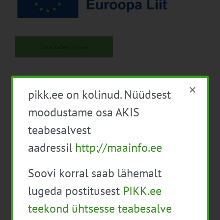
Lisa kalendrisse
pikk.ee on kolinud. Nüüdsest
moodustame osa AKIS
Facebook
X
LinkedIn
Email
teabesalvest
aadressil
http://maainfo.ee
Soovi korral saab lähemalt
Mahe- ja
Infopäev: Agrorobootika:
lugeda postitusest
PIKK.ee
keskkonnasäästliku
masinnägemise ja
aianduse alused (40 t)
masinõppe lahenduste
teekond ühtsesse teabesalve
TASUTA
rakendamine