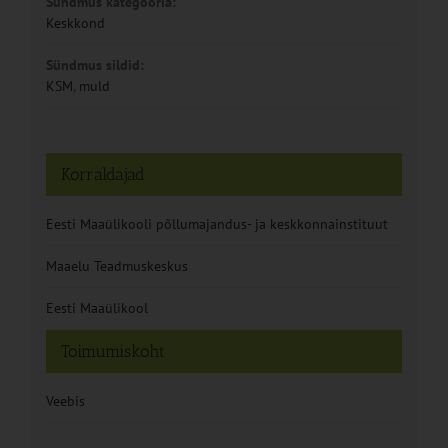
Sündmus kategooria:
Keskkond
Sündmus sildid:
KSM
,
muld
Korraldajad
Eesti Maaülikooli põllumajandus- ja keskkonnainstituut
Maaelu Teadmuskeskus
Eesti Maaülikool
Toimumiskoht
Veebis