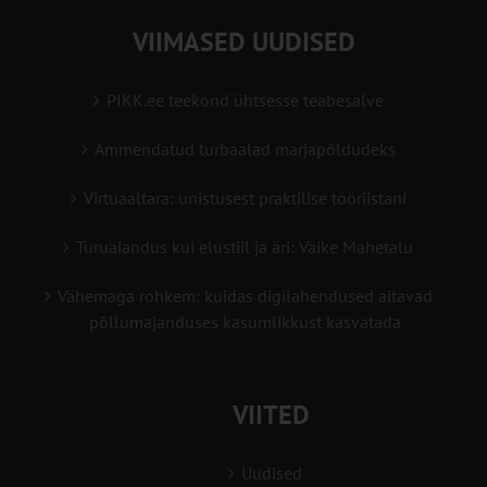
VIIMASED UUDISED
PIKK.ee teekond ühtsesse teabesalve
Ammendatud turbaalad marjapõldudeks
Virtuaaltara: unistusest praktilise tööriistani
Turuaiandus kui elustiil ja äri: Väike Mahetalu
Vähemaga rohkem: kuidas digilahendused aitavad
põllumajanduses kasumlikkust kasvatada
VIITED
Uudised