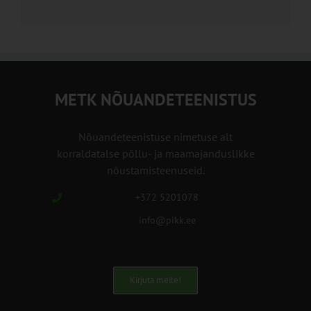
METK NÕUANDETEENISTUS
Nõuandeteenistuse nimetuse alt
korraldatalse põllu- ja maamajanduslikke
nõustamisteenuseid.
+372 5201078
info@pikk.ee
Kirjuta meile!