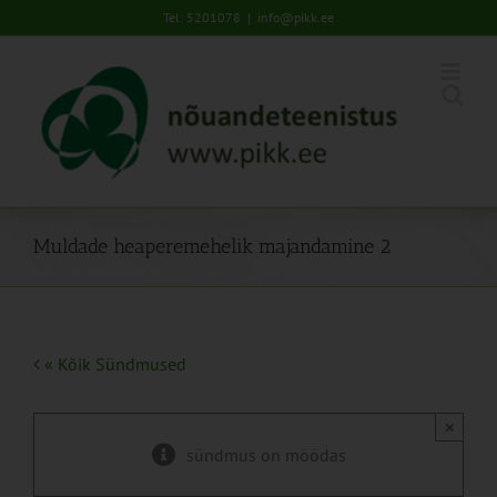
Skip
Tel: 5201078
|
info@pikk.ee
to
content
Muldade heaperemehelik majandamine 2
« Kõik Sündmused
×
sündmus on möödas