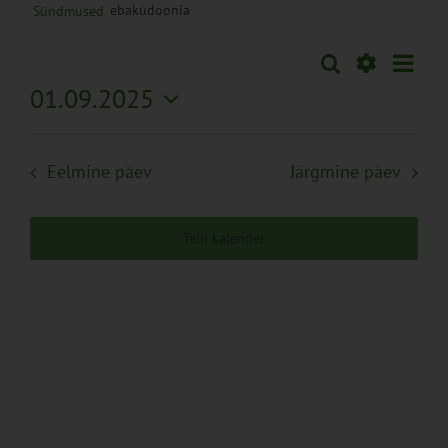
ebaküdoonia
Sündmused
Sünd
Otsi
Sündmused
Päev
Views
Näita
01.09.2025
Search
Naviga
Filtreid
Vali
and
kuupäev.
Views
Eelmine päev
Järgmine päev
Navigation
Telli kalender