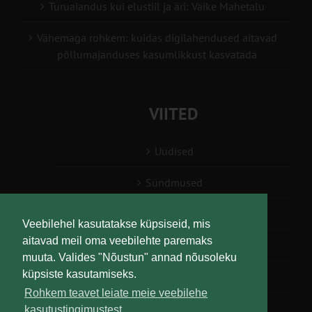
Turuaiandus kui elustiil ja äri: Väike Mahetalu
Vähemaga rohkem: kuidas digilahendused aitavad
põllumajanduses kasumlikkust kasvatada
VIITED
Uudised
Sündmused
Konsulent, nõustaja
Veebilehel kasutatakse küpsiseid, mis
aitavad meil oma veebilehte paremaks
Teabesalv
muuta. Valides "Nõustun" annad nõusoleku
küpsiste kasutamiseks.
Liitu uudiskirjaga
Rohkem teavet leiate meie veebilehe
kasutustingimustest.