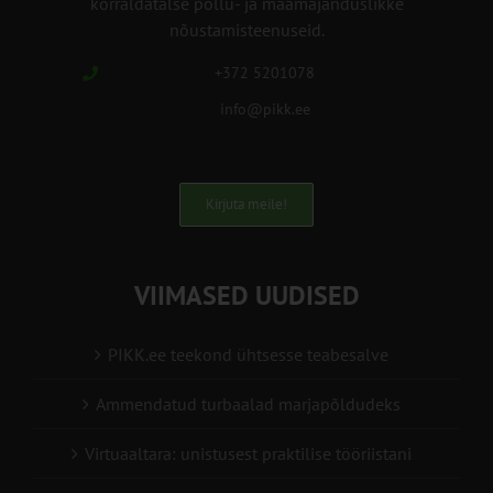
korraldatalse põllu- ja maamajanduslikke
nõustamisteenuseid.
+372 5201078
info@pikk.ee
Kirjuta meile!
VIIMASED UUDISED
PIKK.ee teekond ühtsesse teabesalve
Ammendatud turbaalad marjapõldudeks
Virtuaaltara: unistusest praktilise tööriistani