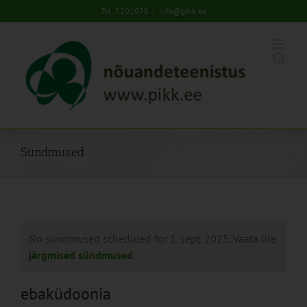
Skip
Tel: 5201078
|
info@pikk.ee
to
content
Sündmused
No sündmused scheduled for 1. sept. 2025. Vaata üle
järgmised sündmused
.
ebaküdoonia