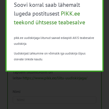
Soovi korral saab lähemalt
Arhiiv
lugeda postitusest
PIKK.ee
teekond ühtsesse teabesalve
pikk.ee uudiskirjaga liitunud saavad edaspidi AKIS teabesalve
Pikk.ee uudiskirjaga liitumine.
uudiskirja.
Uudiskirjast lahkumine on võimalik iga uudiskirja lõpus
Isikuandmeid töötleme vastavalt
Isikuandmete
olevate linkide kaudu.
töötlemise põhimõtetele
Täpsem liitumisvorm on
leitav
https://www.pikk.ee/liitu-uudiskirjaga/
Nimi