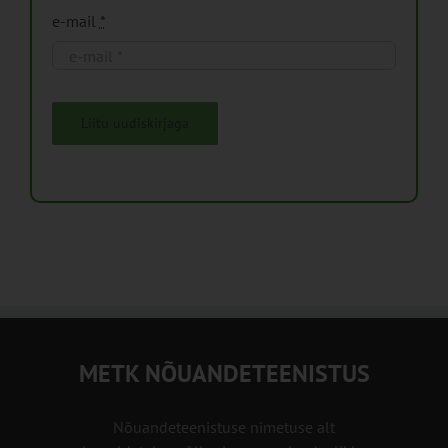
e-mail
*
Liitu uudiskirjaga
METK NÕUANDETEENISTUS
Nõuandeteenistuse nimetuse alt