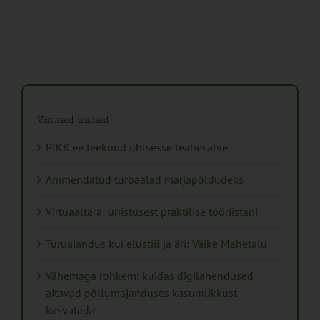
Viimased uudised
PIKK.ee teekond ühtsesse teabesalve
Ammendatud turbaalad marjapõldudeks
Virtuaaltara: unistusest praktilise tööriistani
Turuaiandus kui elustiil ja äri: Väike Mahetalu
Vähemaga rohkem: kuidas digilahendused
aitavad põllumajanduses kasumlikkust
kasvatada