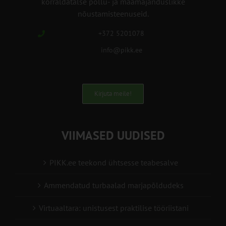
korraldatalse põllu- ja maamajanduslikke
nõustamisteenuseid.
+372 5201078
info@pikk.ee
Kirjuta meile!
VIIMASED UUDISED
PIKK.ee teekond ühtsesse teabesalve
Ammendatud turbaalad marjapõldudeks
Virtuaaltara: unistusest praktilise tööriistani