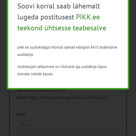
Soovi korral saab lähemalt
Arhiiv
lugeda postitusest
PIKK.ee
teekond ühtsesse teabesalve
pikk.ee uudiskirjaga liitunud saavad edaspidi AKIS teabesalve
Pikk.ee uudiskirjaga liitumine.
uudiskirja.
Uudiskirjast lahkumine on võimalik iga uudiskirja lõpus
Isikuandmeid töötleme vastavalt
Isikuandmete
olevate linkide kaudu.
töötlemise põhimõtetele
Täpsem liitumisvorm on
leitav
https://www.pikk.ee/liitu-uudiskirjaga/
Nimi