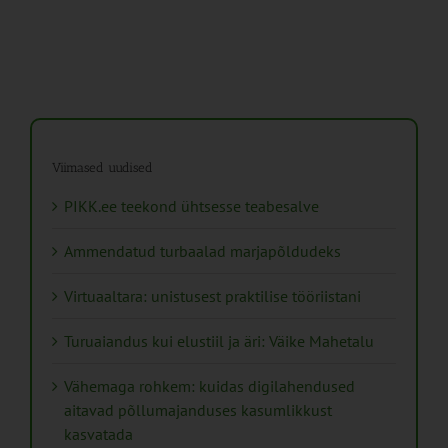
Viimased uudised
PIKK.ee teekond ühtsesse teabesalve
Ammendatud turbaalad marjapõldudeks
Virtuaaltara: unistusest praktilise tööriistani
Turuaiandus kui elustiil ja äri: Väike Mahetalu
Vähemaga rohkem: kuidas digilahendused
aitavad põllumajanduses kasumlikkust
kasvatada