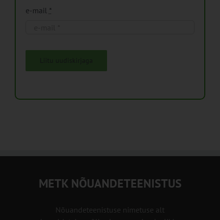
e-mail
*
Liitu uudiskirjaga
METK NÕUANDETEENISTUS
Nõuandeteenistuse nimetuse alt