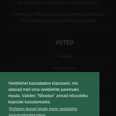
Turuaiandus kui elustiil ja äri: Väike Mahetalu
Vähemaga rohkem: kuidas digilahendused aitavad
põllumajanduses kasumlikkust kasvatada
VIITED
Uudised
Sündmused
Konsulent, nõustaja
Veebilehel kasutatakse küpsiseid, mis
aitavad meil oma veebilehte paremaks
Teabesalv
muuta. Valides "Nõustun" annad nõusoleku
küpsiste kasutamiseks.
Liitu uudiskirjaga
Rohkem teavet leiate meie veebilehe
kasutustingimustest.