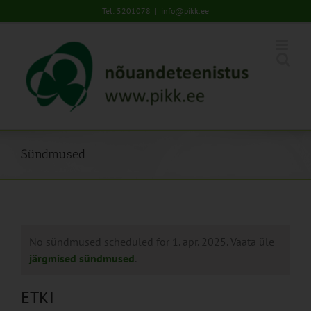
Skip
Tel: 5201078
|
info@pikk.ee
to
content
Sündmused
No sündmused scheduled for 1. apr. 2025. Vaata üle
järgmised sündmused
.
ETKI