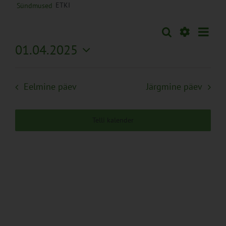
ETKI
Sündmused
Sünd
Otsi
Sündmused
Päev
Views
Näita
01.04.2025
Search
Naviga
Filtreid
Vali
and
kuupäev.
Views
Eelmine päev
Järgmine päev
Navigation
Telli kalender