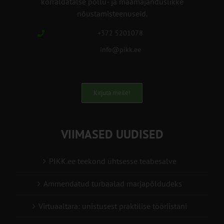
korraldatalse põllu- ja maamajanduslikke
nõustamisteenuseid.
+372 5201078
info@pikk.ee
Kirjuta meile!
VIIMASED UUDISED
PIKK.ee teekond ühtsesse teabesalve
Ammendatud turbaalad marjapõldudeks
Virtuaaltara: unistusest praktilise tööriistani