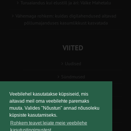
Turuaiandus kui elustiil ja äri: Väike Mahetalu
Vähemaga rohkem: kuidas digilahendused aitavad
põllumajanduses kasumlikkust kasvatada
VIITED
Uudised
Sündmused
Konsulent, nõustaja
Veebilehel kasutatakse küpsiseid, mis
aitavad meil oma veebilehte paremaks
Teabesalv
muuta. Valides "Nõustun" annad nõusoleku
küpsiste kasutamiseks.
Liitu uudiskirjaga
Rohkem teavet leiate meie veebilehe
kasutustingimustest.