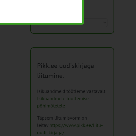
Arhiiv
Arhiiv
Pikk.ee uudiskirjaga
liitumine.
Isikuandmeid töötleme vastavalt
Isikuandmete töötlemise
põhimõtetele
Täpsem liitumisvorm on
leitav
https://www.pikk.ee/liitu-
uudiskirjaga/