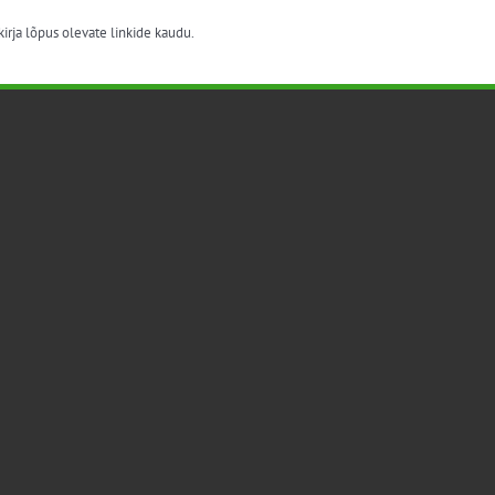
irja lõpus olevate linkide kaudu.