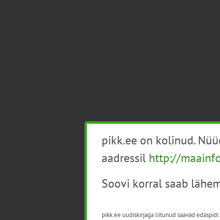
pikk.ee on kolinud. Nü
aadressil
http://maainf
Soovi korral saab lähem
pikk.ee uudiskirjaga liitunud saavad edaspidi