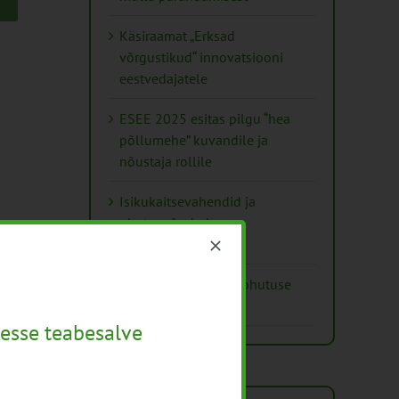
Käsiraamat „Erksad
võrgustikud“ innovatsiooni
eestvedajatele
ESEE 2025 esitas pilgu “hea
põllumehe” kuvandile ja
nõustaja rollile
Isikukaitsevahendid ja
ohutusnõuded
taimekaitsetöödel
Mida näitavad toiduohutuse
seirearuanded
esse teabesalve