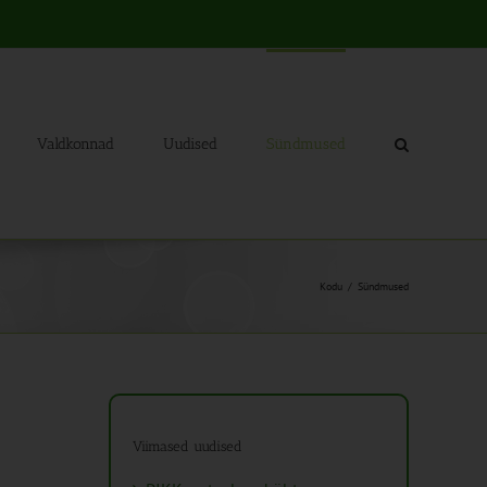
Valdkonnad
Uudised
Sündmused
Kodu
Sündmused
Viimased uudised