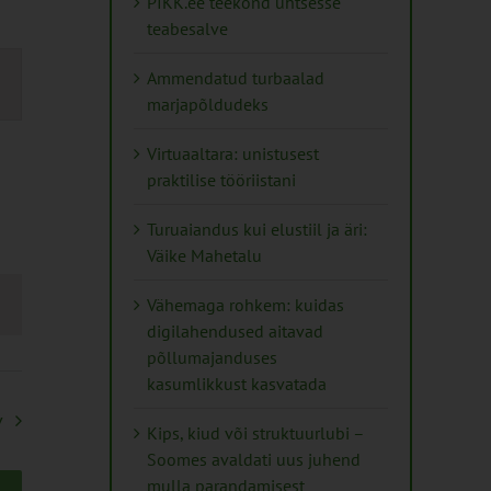
PIKK.ee teekond ühtsesse
teabesalve
mus
Ammendatud turbaalad
s
marjapõldudeks
ation
Virtuaaltara: unistusest
praktilise tööriistani
Turuaiandus kui elustiil ja äri:
Väike Mahetalu
Vähemaga rohkem: kuidas
digilahendused aitavad
põllumajanduses
kasumlikkust kasvatada
v
Kips, kiud või struktuurlubi –
Soomes avaldati uus juhend
mulla parandamisest