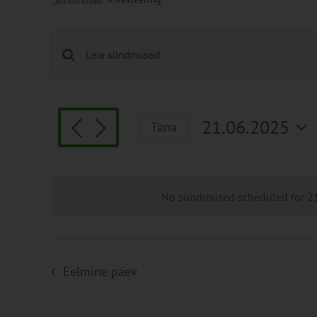
Sündmused
Sündmused
Enter
Keyword.
Search
Search
and
for
Views
21.06.2025
Täna
Sündmused
Navigation
Vali
by
kuupäev.
Keyword.
No sündmused scheduled for 21.
Eelmine päev