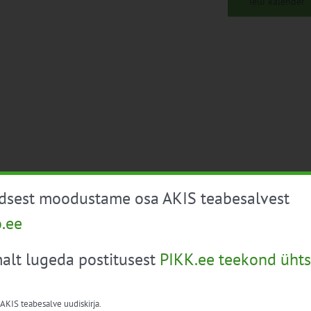
Telli kalender
üdsest moodustame osa AKIS teabesalvest
o.ee
alt lugeda postitusest
PIKK.ee teekond ühts
 AKIS teabesalve uudiskirja.