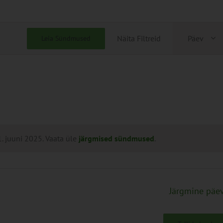
Sünd
Näita Filtreid
Päev
Leia Sündmused
View
Navig
 juuni 2025. Vaata üle
järgmised sündmused
.
Järgmine päe