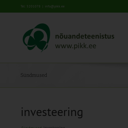
Skip
Tel: 5201078
|
info@pikk.ee
to
content
Sündmused
investeering
investeering