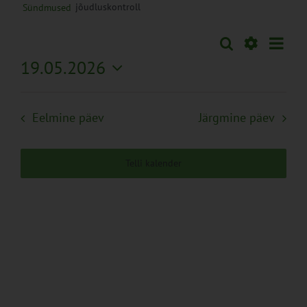
jõudluskontroll
Sündmused
Sünd
Otsi
Sündmused
Päev
Views
Näita
19.05.2026
Search
Naviga
Filtreid
Vali
and
kuupäev.
Views
Eelmine päev
Järgmine päev
Navigation
Telli kalender