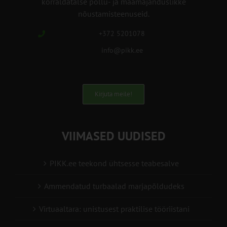
korraldatalse põllu- ja maamajanduslikke
nõustamisteenuseid.
+372 5201078
info@pikk.ee
Kirjuta meile!
VIIMASED UUDISED
PIKK.ee teekond ühtsesse teabesalve
Ammendatud turbaalad marjapõldudeks
Virtuaaltara: unistusest praktilise tööriistani