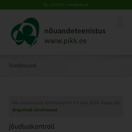
Skip
Tel: 5201078
|
info@pikk.ee
to
content
Sündmused
No sündmused scheduled for 19. mai 2026. Vaata üle
järgmised sündmused
.
jõudluskontroll