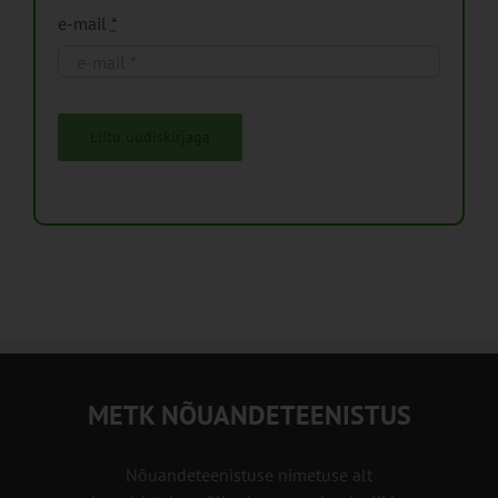
e-mail
*
Liitu uudiskirjaga
METK NÕUANDETEENISTUS
Nõuandeteenistuse nimetuse alt