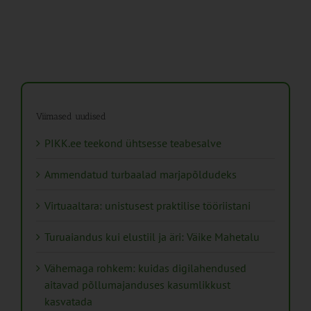
Viimased uudised
PIKK.ee teekond ühtsesse teabesalve
Ammendatud turbaalad marjapõldudeks
Virtuaaltara: unistusest praktilise tööriistani
Turuaiandus kui elustiil ja äri: Väike Mahetalu
Vähemaga rohkem: kuidas digilahendused
aitavad põllumajanduses kasumlikkust
kasvatada