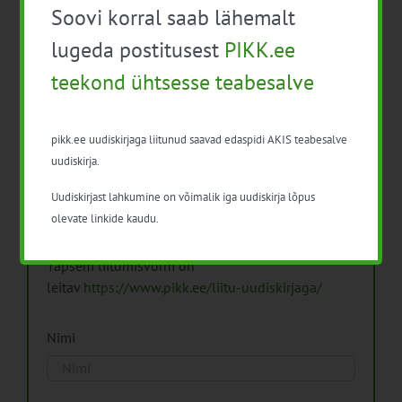
Soovi korral saab lähemalt
Arhiiv
lugeda postitusest
PIKK.ee
teekond ühtsesse teabesalve
pikk.ee uudiskirjaga liitunud saavad edaspidi AKIS teabesalve
Pikk.ee uudiskirjaga liitumine.
uudiskirja.
Uudiskirjast lahkumine on võimalik iga uudiskirja lõpus
Isikuandmeid töötleme vastavalt
Isikuandmete
olevate linkide kaudu.
töötlemise põhimõtetele
Täpsem liitumisvorm on
leitav
https://www.pikk.ee/liitu-uudiskirjaga/
Nimi