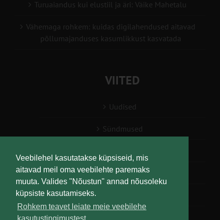
Turuaiandus kui elustiil ja äri: Väike Mahetalu
Vähemaga rohkem: kuidas digilahendused aitavad
põllumajanduses kasumlikkust kasvatada
VIITED
Uudised
Sündmused
Konsulent, nõustaja
Veebilehel kasutatakse küpsiseid, mis
aitavad meil oma veebilehte paremaks
Teabesalv
muuta. Valides "Nõustun" annad nõusoleku
küpsiste kasutamiseks.
Liitu uudiskirjaga
Rohkem teavet leiate meie veebilehe
kasutustingimustest.