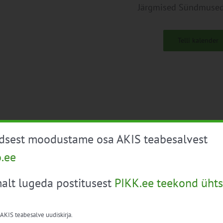
Järgmised
Sündmuse
Telli kalender
üdsest moodustame osa AKIS teabesalvest
o.ee
alt lugeda postitusest
PIKK.ee teekond ühts
 AKIS teabesalve uudiskirja.