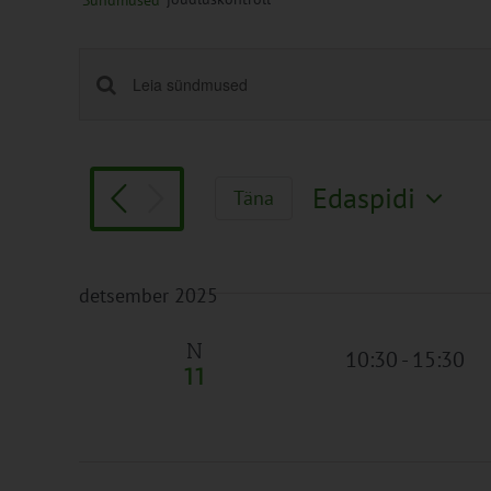
Sündmused
Sündmused
Enter
Keyword.
Search
Search
and
for
Views
Edaspidi
Täna
Sündmused
Navigation
Vali
by
kuupäev.
Keyword.
detsember 2025
N
10:30
-
15:30
11