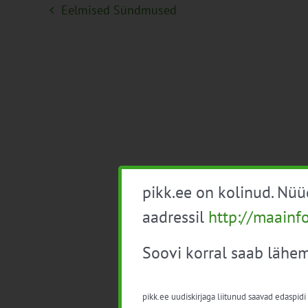
Eelmised
Sündmused
pikk.ee on kolinud. Nü
aadressil
http://maainf
Soovi korral saab lähem
pikk.ee uudiskirjaga liitunud saavad edaspidi