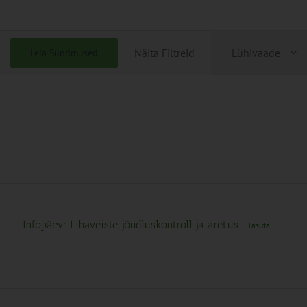
Sündmu
Näita Filtreid
Lühivaade
Leia Sündmused
Views
Navigati
Infopäev: Lihaveiste jõudluskontroll ja aretus
Tasuta