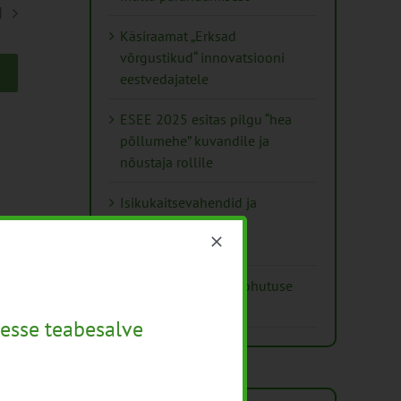
d
Käsiraamat „Erksad
võrgustikud“ innovatsiooni
eestvedajatele
ESEE 2025 esitas pilgu “hea
põllumehe” kuvandile ja
nõustaja rollile
Isikukaitsevahendid ja
ohutusnõuded
taimekaitsetöödel
Mida näitavad toiduohutuse
seirearuanded
esse teabesalve