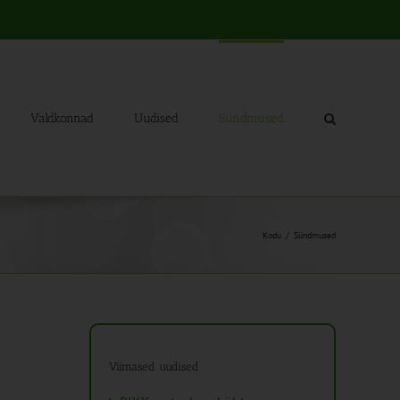
Valdkonnad
Uudised
Sündmused
Kodu
Sündmused
Viimased uudised