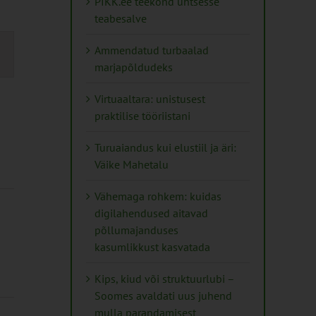
PIKK.ee teekond ühtsesse
teabesalve
s
Ammendatud turbaalad
marjapõldudeks
on
Virtuaaltara: unistusest
praktilise tööriistani
Turuaiandus kui elustiil ja äri:
Väike Mahetalu
Vähemaga rohkem: kuidas
digilahendused aitavad
põllumajanduses
kasumlikkust kasvatada
Kips, kiud või struktuurlubi –
Soomes avaldati uus juhend
mulla parandamisest