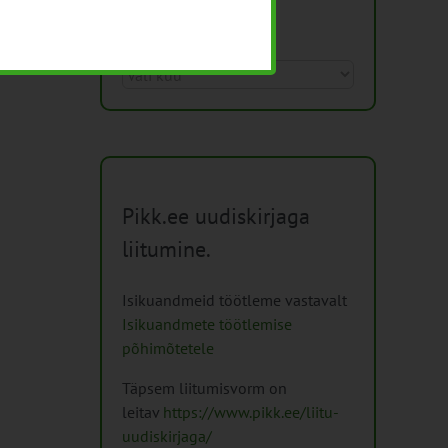
Arhiiv
Arhiiv
Pikk.ee uudiskirjaga
liitumine.
Isikuandmeid töötleme vastavalt
Isikuandmete töötlemise
põhimõtetele
Täpsem liitumisvorm on
leitav
https://www.pikk.ee/liitu-
uudiskirjaga/