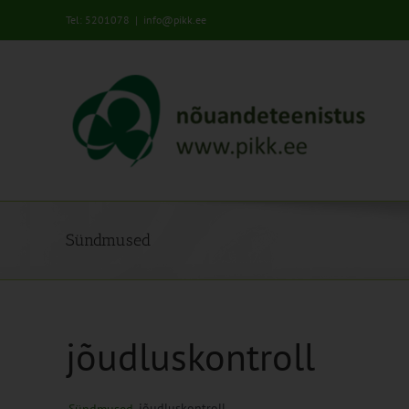
Skip
Tel: 5201078
|
info@pikk.ee
to
content
Sündmused
jõudluskontroll
jõudluskontroll