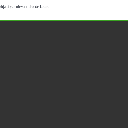
irja lõpus olevate linkide kaudu.