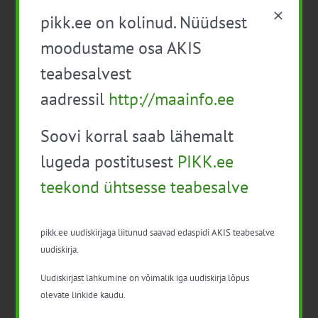
eestvedajatele
pikk.ee on kolinud. Nüüdsest
moodustame osa AKIS
ESEE 2025 esitas pilgu “hea põllumehe”
kuvandile ja nõustaja rollile
teabesalvest
Isikukaitsevahendid ja ohutusnõuded
aadressil
http://maainfo.ee
taimekaitsetöödel
Soovi korral saab lähemalt
Mida näitavad toiduohutuse seirearuanded
lugeda postitusest
PIKK.ee
teekond ühtsesse teabesalve
pikk.ee uudiskirjaga liitunud saavad edaspidi AKIS teabesalve
Arhiiv
uudiskirja.
Arhiiv
Uudiskirjast lahkumine on võimalik iga uudiskirja lõpus
olevate linkide kaudu.