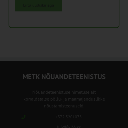
Liitu uudiskirjaga
METK NÕUANDETEENISTUS
Nõuandeteenistuse nimetuse alt
korraldatalse põllu- ja maamajanduslikke
nõustamisteenuseid.
+372 5201078
info@pikk.ee