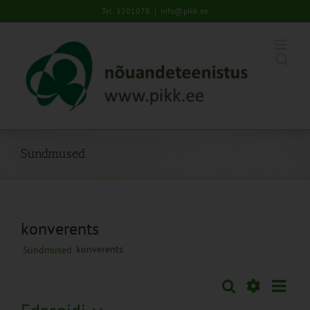
Skip
Tel: 5201078
|
info@pikk.ee
to
content
Sündmused
konverents
konverents
Sündmused
Sünd
Otsi
Sündmused
Lühiva
Views
Näita