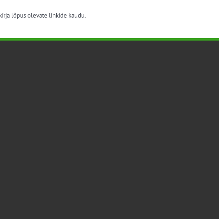
irja lõpus olevate linkide kaudu.