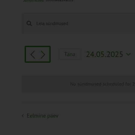
Sündmused
Sündmused
Enter
Keyword.
Search
Search
and
for
Views
24.05.2025
Täna
Sündmused
Navigation
Vali
by
kuupäev.
Keyword.
No sündmused scheduled for 24
Eelmine päev