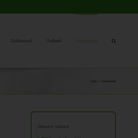
Valdkonnad
Uudised
Sündmused
Kodu
Sündmused
Viimased uudised