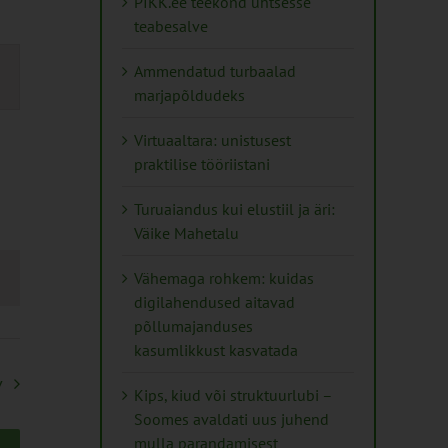
PIKK.ee teekond ühtsesse
teabesalve
mus
Ammendatud turbaalad
s
marjapõldudeks
ation
Virtuaaltara: unistusest
praktilise tööriistani
Turuaiandus kui elustiil ja äri:
Väike Mahetalu
Vähemaga rohkem: kuidas
digilahendused aitavad
põllumajanduses
kasumlikkust kasvatada
v
Kips, kiud või struktuurlubi –
Soomes avaldati uus juhend
mulla parandamisest