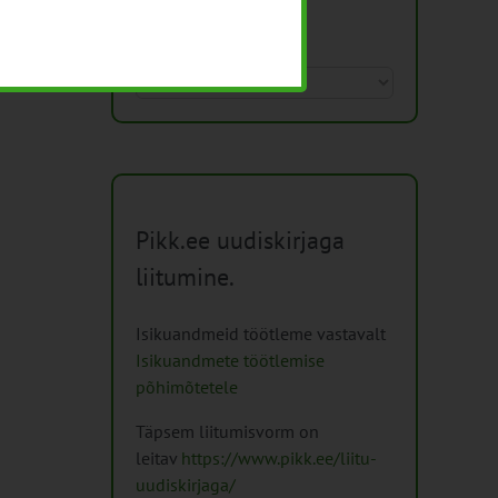
Arhiiv
Arhiiv
Pikk.ee uudiskirjaga
liitumine.
Isikuandmeid töötleme vastavalt
Isikuandmete töötlemise
põhimõtetele
Täpsem liitumisvorm on
leitav
https://www.pikk.ee/liitu-
uudiskirjaga/