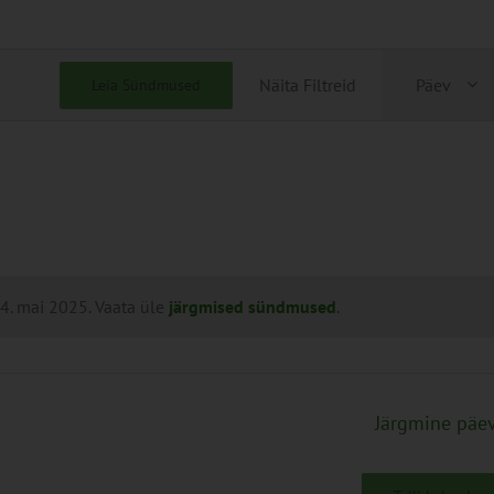
Sünd
Näita Filtreid
Päev
Leia Sündmused
View
Navig
. mai 2025. Vaata üle
järgmised sündmused
.
Järgmine päe