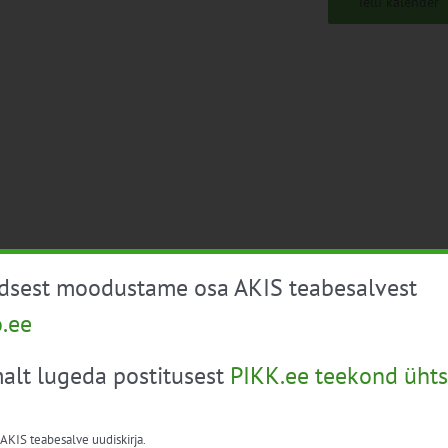
Telli kalender
üdsest moodustame osa AKIS teabesalvest
o.ee
alt lugeda postitusest
PIKK.ee teekond ühts
 AKIS teabesalve uudiskirja.