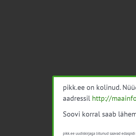
pikk.ee on kolinud. Nü
aadressil
http://maainf
Soovi korral saab lähem
pikk.ee uudiskirjaga liitunud saavad edaspidi