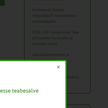
Käsiraamat „Erksad
võrgustikud“ innovatsiooni
eestvedajatele
ESEE 2025 esitas pilgu “hea
põllumehe” kuvandile ja
nõustaja rollile
Isikukaitsevahendid ja
ohutusnõuded
taimekaitsetöödel
Mida näitavad toiduohutuse
seirearuanded
esse teabesalve