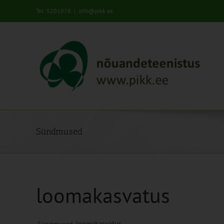
Skip
Tel: 5201078
|
info@pikk.ee
to
content
Sündmused
loomakasvatus
loomakasvatus