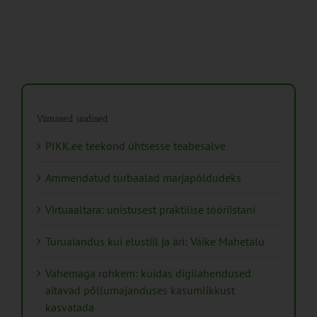
Viimased uudised
PIKK.ee teekond ühtsesse teabesalve
Ammendatud turbaalad marjapõldudeks
Virtuaaltara: unistusest praktilise tööriistani
Turuaiandus kui elustiil ja äri: Väike Mahetalu
Vähemaga rohkem: kuidas digilahendused
aitavad põllumajanduses kasumlikkust
kasvatada