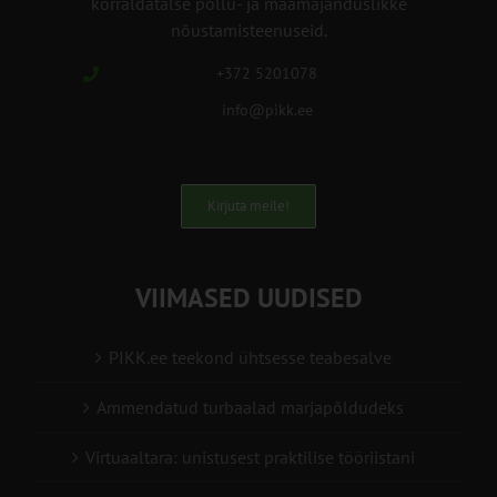
korraldatalse põllu- ja maamajanduslikke
nõustamisteenuseid.
+372 5201078
info@pikk.ee
Kirjuta meile!
VIIMASED UUDISED
PIKK.ee teekond ühtsesse teabesalve
Ammendatud turbaalad marjapõldudeks
Virtuaaltara: unistusest praktilise tööriistani