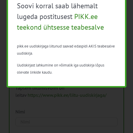
Soovi korral saab lähemalt
Arhiiv
lugeda postitusest
PIKK.ee
teekond ühtsesse teabesalve
pikk.ee uudiskirjaga liitunud saavad edaspidi AKIS teabesalve
Pikk.ee uudiskirjaga liitumine.
uudiskirja.
Uudiskirjast lahkumine on võimalik iga uudiskirja lõpus
Isikuandmeid töötleme vastavalt
Isikuandmete
olevate linkide kaudu.
töötlemise põhimõtetele
Täpsem liitumisvorm on
leitav
https://www.pikk.ee/liitu-uudiskirjaga/
Nimi