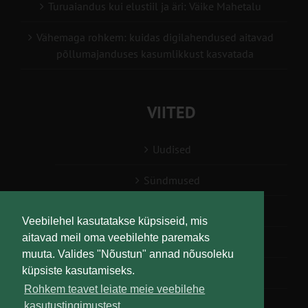
Turuaiandus kui elustiil ja äri: Väike Mahetalu
Vähemaga rohkem: kuidas digilahendused aitavad
põllumajanduses kasumlikkust kasvatada
VIITED
Uudised
Sündmused
Konsulent, nõustaja
Veebilehel kasutatakse küpsiseid, mis
aitavad meil oma veebilehte paremaks
Teabesalv
muuta. Valides "Nõustun" annad nõusoleku
küpsiste kasutamiseks.
Liitu uudiskirjaga
Rohkem teavet leiate meie veebilehe
kasutustingimustest.