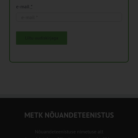
e-mail
*
Liitu uudiskirjaga
METK NÕUANDETEENISTUS
Nõuandeteenistuse nimetuse alt