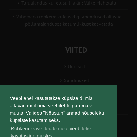
Turuaiandus kui elustiil ja äri: Väike Mahetalu
Vähemaga rohkem: kuidas digilahendused aitavad
põllumajanduses kasumlikkust kasvatada
VIITED
Uudised
Sündmused
Konsulent, nõustaja
Veebilehel kasutatakse küpsiseid, mis
aitavad meil oma veebilehte paremaks
Teabesalv
muuta. Valides "Nõustun" annad nõusoleku
küpsiste kasutamiseks.
Liitu uudiskirjaga
Rohkem teavet leiate meie veebilehe
kasutustingimustest.