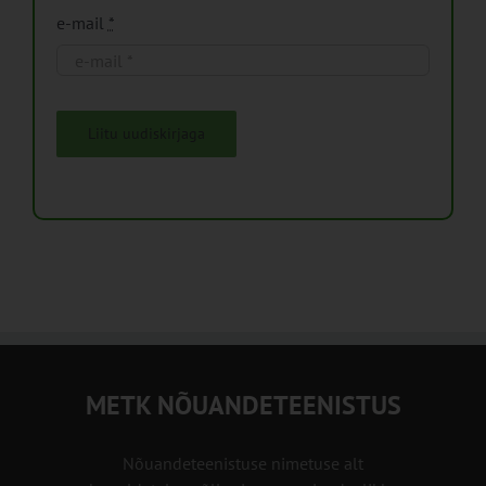
e-mail
*
Liitu uudiskirjaga
METK NÕUANDETEENISTUS
Nõuandeteenistuse nimetuse alt