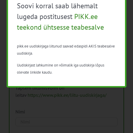
Soovi korral saab lähemalt
Arhiiv
lugeda postitusest
PIKK.ee
teekond ühtsesse teabesalve
pikk.ee uudiskirjaga liitunud saavad edaspidi AKIS teabesalve
Pikk.ee uudiskirjaga liitumine.
uudiskirja.
Uudiskirjast lahkumine on võimalik iga uudiskirja lõpus
Isikuandmeid töötleme vastavalt
Isikuandmete
olevate linkide kaudu.
töötlemise põhimõtetele
Täpsem liitumisvorm on
leitav
https://www.pikk.ee/liitu-uudiskirjaga/
Nimi