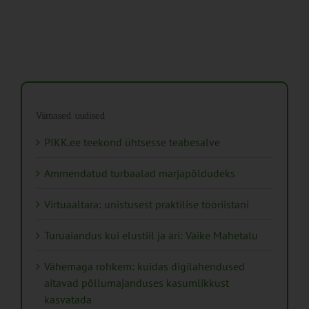
Viimased uudised
PIKK.ee teekond ühtsesse teabesalve
Ammendatud turbaalad marjapõldudeks
Virtuaaltara: unistusest praktilise tööriistani
Turuaiandus kui elustiil ja äri: Väike Mahetalu
Vähemaga rohkem: kuidas digilahendused
aitavad põllumajanduses kasumlikkust
kasvatada