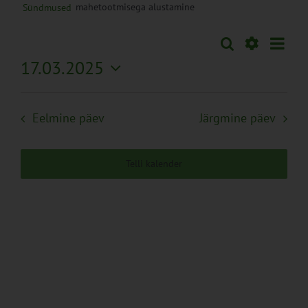
mahetootmisega alustamine
Sündmused
Sünd
Otsi
Sündmused
Päev
Views
Näita
17.03.2025
Search
Naviga
Filtreid
Vali
and
kuupäev.
Views
Eelmine päev
Järgmine päev
Navigation
Telli kalender