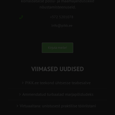
korraldatalse põllu- ja maamajanduslikke
nõustamisteenuseid.
+372 5201078
info@pikk.ee
Kirjuta meile!
VIIMASED UUDISED
PIKK.ee teekond ühtsesse teabesalve
Ammendatud turbaalad marjapõldudeks
Virtuaaltara: unistusest praktilise tööriistani