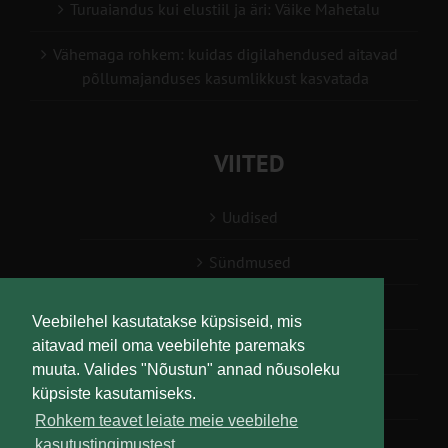
Turuaiandus kui elustiil ja äri: Väike Mahetalu
Vähemaga rohkem: kuidas digilahendused aitavad
põllumajanduses kasumlikkust kasvatada
VIITED
Uudised
Sündmused
Konsulent, nõustaja
Veebilehel kasutatakse küpsiseid, mis
aitavad meil oma veebilehte paremaks
Teabesalv
muuta. Valides "Nõustun" annad nõusoleku
küpsiste kasutamiseks.
Liitu uudiskirjaga
Rohkem teavet leiate meie veebilehe
kasutustingimustest.