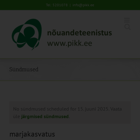
Skip
Tel: 5201078
|
info@pikk.ee
to
content
Sündmused
No sündmused scheduled for 15. juuni 2025. Vaata
üle
järgmised sündmused
.
marjakasvatus