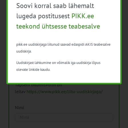
Soovi korral saab lähemalt
Arhiiv
lugeda postitusest
PIKK.ee
teekond ühtsesse teabesalve
pikk.ee uudiskirjaga liitunud saavad edaspidi AKIS teabesalve
Pikk.ee uudiskirjaga liitumine.
uudiskirja.
Uudiskirjast lahkumine on võimalik iga uudiskirja lõpus
Isikuandmeid töötleme vastavalt
Isikuandmete
olevate linkide kaudu.
töötlemise põhimõtetele
Täpsem liitumisvorm on
leitav
https://www.pikk.ee/liitu-uudiskirjaga/
Nimi