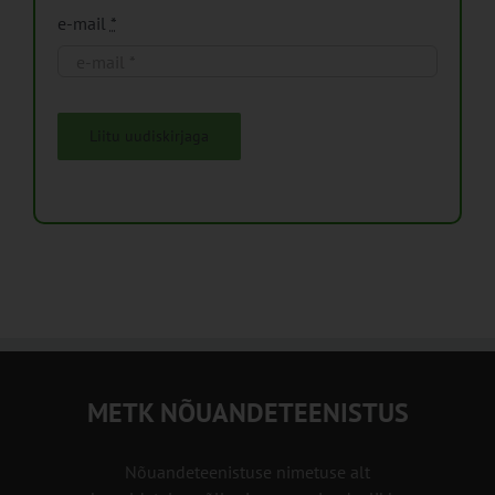
e-mail
*
Liitu uudiskirjaga
METK NÕUANDETEENISTUS
Nõuandeteenistuse nimetuse alt