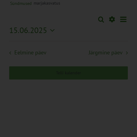
marjakasvatus
Sündmused
Sünd
Otsi
Sündmused
Päev
Views
Näita
15.06.2025
Search
Naviga
Filtreid
Vali
and
kuupäev.
Views
Eelmine päev
Järgmine päev
Navigation
Telli kalender