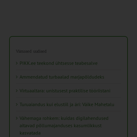
Viimased uudised
PIKK.ee teekond ühtsesse teabesalve
Ammendatud turbaalad marjapõldudeks
Virtuaaltara: unistusest praktilise tööriistani
Turuaiandus kui elustiil ja äri: Väike Mahetalu
Vähemaga rohkem: kuidas digilahendused
aitavad põllumajanduses kasumlikkust
kasvatada