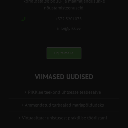
korraldatalse põllu- ja maamajanduslikke
nõustamisteenuseid.
+372 5201078
info@pikk.ee
Kirjuta meile!
VIIMASED UUDISED
PIKK.ee teekond ühtsesse teabesalve
Ammendatud turbaalad marjapõldudeks
Virtuaaltara: unistusest praktilise tööriistani