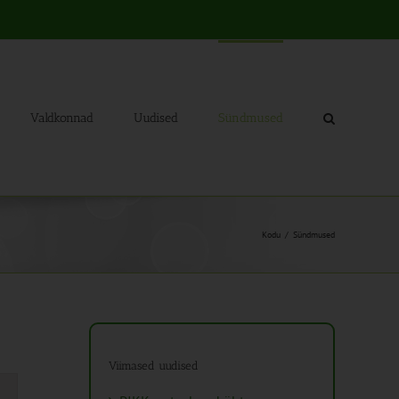
Valdkonnad
Uudised
Sündmused
Kodu
Sündmused
Viimased uudised
mus