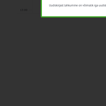
Uudiskirjast lahkumine on võimalik iga uudisk
13:00
14:00
15:00
16:00
17:00
18:00
19:00
20:00
21:00