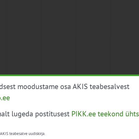
üdsest moodustame osa AKIS teabesalvest
o.ee
alt lugeda postitusest
PIKK.ee teekond ühts
 AKIS teabesalve uudiskirja.