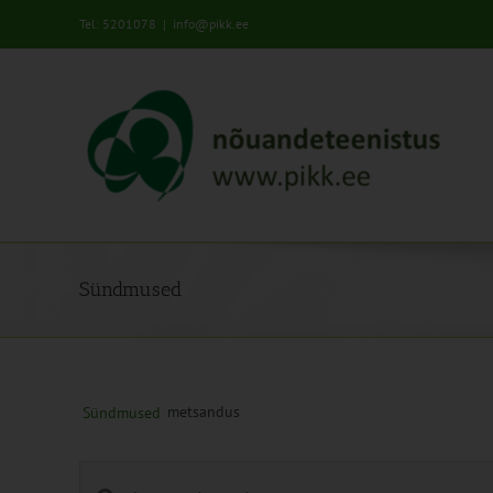
Skip
Tel: 5201078
|
info@pikk.ee
to
content
Sündmused
metsandus
Sündmused