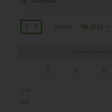
Sündmused
Enter
Keyword.
Search
Search
and
for
Views
06.2026
See nädal
Sündmused
Navigation
Vali
by
kuupäev.
Keyword.
Sel nädalal ei toimu mi
E
T
K
Week
8
9
10
of
Sündmused
00:00
01:00
02:00