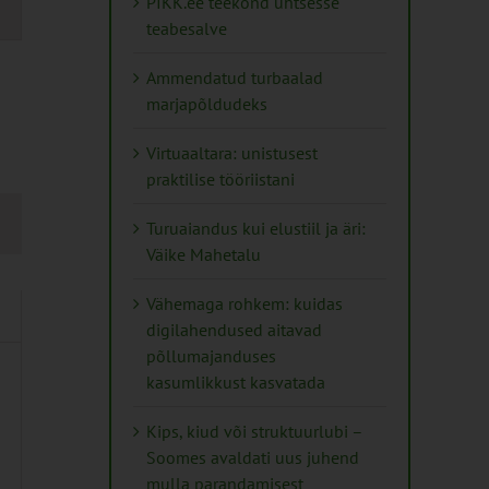
PIKK.ee teekond ühtsesse
teabesalve
tion
Ammendatud turbaalad
marjapõldudeks
Virtuaaltara: unistusest
praktilise tööriistani
Turuaiandus kui elustiil ja äri:
Väike Mahetalu
Vähemaga rohkem: kuidas
digilahendused aitavad
põllumajanduses
kasumlikkust kasvatada
Kips, kiud või struktuurlubi –
Soomes avaldati uus juhend
mulla parandamisest