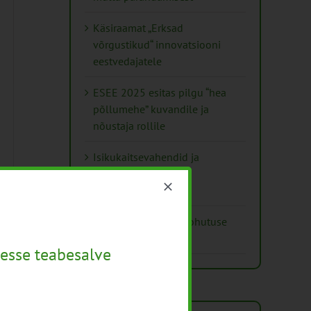
Käsiraamat „Erksad
võrgustikud“ innovatsiooni
eestvedajatele
ESEE 2025 esitas pilgu “hea
põllumehe” kuvandile ja
nõustaja rollile
Isikukaitsevahendid ja
ohutusnõuded
taimekaitsetöödel
Mida näitavad toiduohutuse
seirearuanded
esse teabesalve