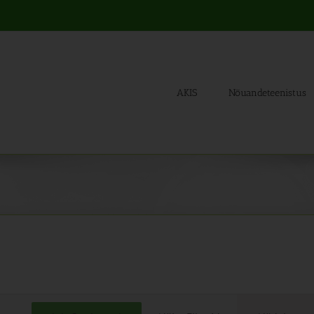
AKIS
Nõuandeteenistus
Sünd