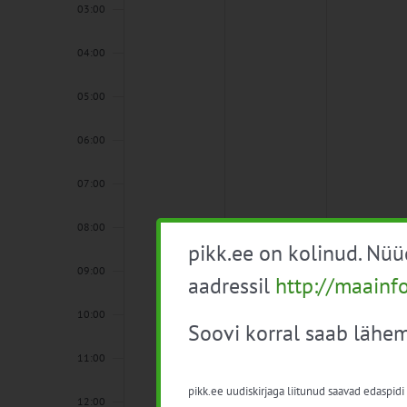
03:00
04:00
05:00
06:00
07:00
08:00
pikk.ee on kolinud. Nü
09:00
aadressil
http://maainf
10:00
Soovi korral saab lähem
11:00
pikk.ee uudiskirjaga liitunud saavad edaspidi
12:00