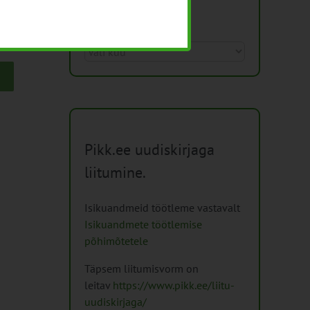
Arhiiv
Arhiiv
Pikk.ee uudiskirjaga
liitumine.
Isikuandmeid töötleme vastavalt
Isikuandmete töötlemise
põhimõtetele
Täpsem liitumisvorm on
leitav
https://www.pikk.ee/liitu-
uudiskirjaga/