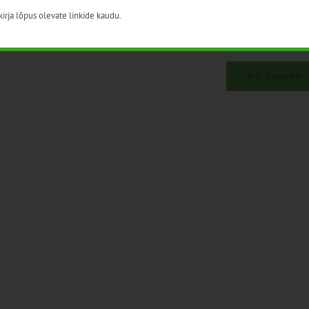
irja lõpus olevate linkide kaudu.
Telli kalender