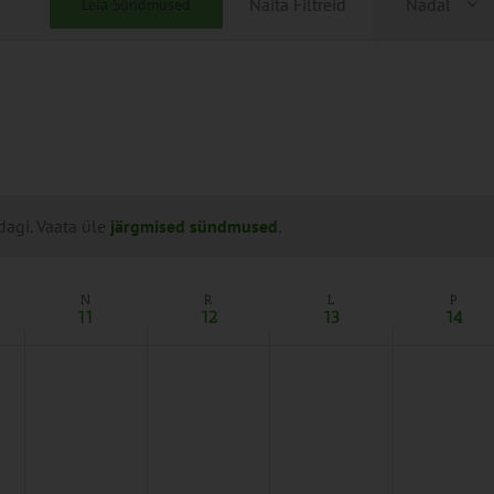
Näita Filtreid
Nädal
Leia Sündmused
Views
Naviga
dagi. Vaata üle
järgmised sündmused
.
N
R
L
P
11
12
13
14