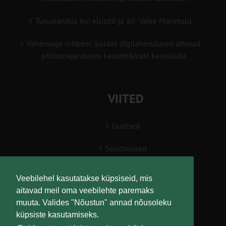
Turuaiandus kui elustiil ja äri: Väike Mahetalu
Vähemaga rohkem: kuidas digilahendused aitavad
põllumajanduses kasumlikkust kasvatada
VIITED
Uudised
Sündmused
Konsulent, nõustaja
Veebilehel kasutatakse küpsiseid, mis
aitavad meil oma veebilehte paremaks
Teabesalv
muuta. Valides "Nõustun" annad nõusoleku
küpsiste kasutamiseks.
Liitu uudiskirjaga