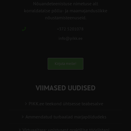
Nõuandeteenistuse nimetuse alt
korraldatalse põllu- ja maamajanduslikke
nõustamisteenuseid.
+372 5201078
info@pikk.ee
Kirjuta meile!
VIIMASED UUDISED
PIKK.ee teekond ühtsesse teabesalve
Ammendatud turbaalad marjapõldudeks
Virtuaaltara: unistusest praktilise tööriistani