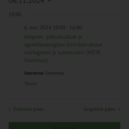
06.11.2024
Search
Naviga
Filtreid
Vali
and
10:00
kuupäev.
Views
Navigation
6. nov. 2024 10:00
-
16:00
Infopäev: põllumuldade ja
agrotehnoloogilise külvikorrakatse
uuringutest ja tulemustest (METK,
Saaremaa)
Saaremaa
Saaremaa
Tasuta
Eelmine päev
Järgmine päev
Telli kalender