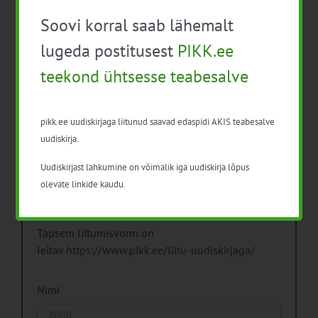
Soovi korral saab lähemalt
Arhiiv
lugeda postitusest
PIKK.ee
Arhiiv
teekond ühtsesse teabesalve
pikk.ee uudiskirjaga liitunud saavad edaspidi AKIS teabesalve
uudiskirja.
Pikk.ee uudiskirjaga liitumine.
Uudiskirjast lahkumine on võimalik iga uudiskirja lõpus
olevate linkide kaudu.
Isikuandmeid töötleme vastavalt
Isikuandmete
töötlemise põhimõtetele
Täpsem liitumisvorm on
leitav
https://www.pikk.ee/liitu-uudiskirjaga/
Nimi