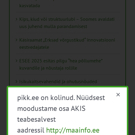
kasvatada
Kips, kiud või struktuurlubi – Soomes avaldati
uus juhend mulla parandamisest
Käsiraamat „Erksad võrgustikud“ innovatsiooni
eestvedajatele
ESEE 2025 esitas pilgu “hea põllumehe”
kuvandile ja nõustaja rollile
Isikukaitsevahendid ja ohutusnõuded
taimekaitsetöödel
pikk.ee on kolinud. Nüüdsest
Mida näitavad toiduohutuse seirearuanded
moodustame osa AKIS
teabesalvest
aadressil
http://maainfo.ee