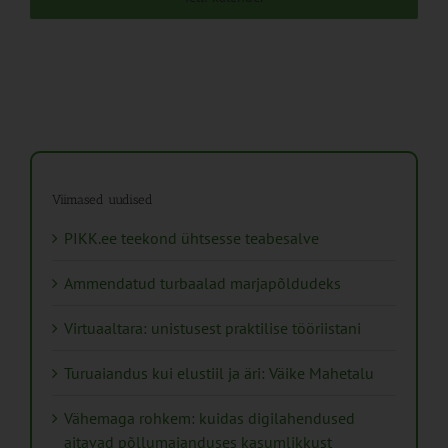
Viimased uudised
PIKK.ee teekond ühtsesse teabesalve
Ammendatud turbaalad marjapõldudeks
Virtuaaltara: unistusest praktilise tööriistani
Turuaiandus kui elustiil ja äri: Väike Mahetalu
Vähemaga rohkem: kuidas digilahendused
aitavad põllumajanduses kasumlikkust