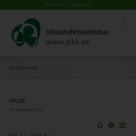
Skip
Tel: 5201078
|
info@pikk.ee
to
content
Sündmused
muld
muld
Sündmused
Sünd
Otsi
Sündmused
Päev
Views
Näita