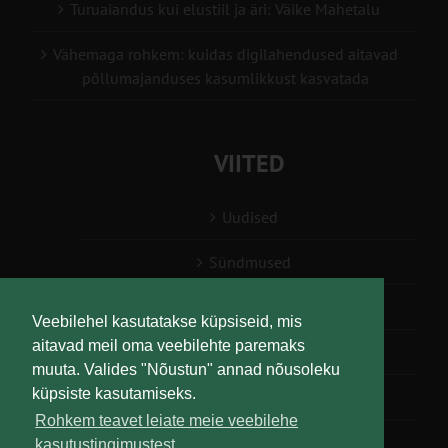
Turuaiandus kui elustiil ja äri: Väike Mahetalu
Vähemaga rohkem: kuidas digilahendused aitavad
põllumajanduses kasumlikkust kasvatada
VIITED
Uudised
Sündmused
Konsulent, nõustaja
Veebilehel kasutatakse küpsiseid, mis
aitavad meil oma veebilehte paremaks
Teabesalv
muuta. Valides "Nõustun" annad nõusoleku
küpsiste kasutamiseks.
Liitu uudiskirjaga
Rohkem teavet leiate meie veebilehe
kasutustingimustest.