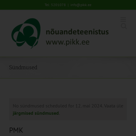
Skip
Tel: 5201078
|
info@pikk.ee
to
content
Sündmused
No sündmused scheduled for 12. mai 2024. Vaata üle
järgmised sündmused
.
PMK