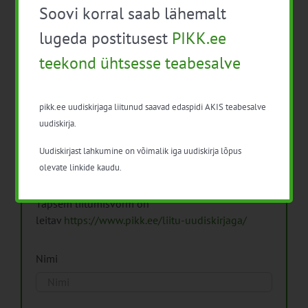
Soovi korral saab lähemalt
Arhiiv
lugeda postitusest
PIKK.ee
teekond ühtsesse teabesalve
pikk.ee uudiskirjaga liitunud saavad edaspidi AKIS teabesalve
Pikk.ee uudiskirjaga liitumine.
uudiskirja.
Uudiskirjast lahkumine on võimalik iga uudiskirja lõpus
Isikuandmeid töötleme vastavalt
Isikuandmete
olevate linkide kaudu.
töötlemise põhimõtetele
Täpsem liitumisvorm on
leitav
https://www.pikk.ee/liitu-uudiskirjaga/
Nimi