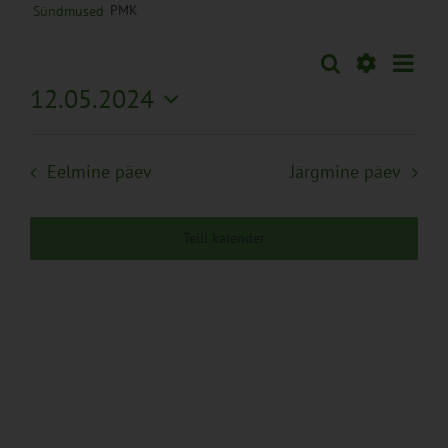
PMK
Sündmused
Sünd
Otsi
Sündmused
Päev
Views
Näita
12.05.2024
Search
Naviga
Filtreid
Vali
and
kuupäev.
Views
Eelmine päev
Järgmine päev
Navigation
Telli kalender