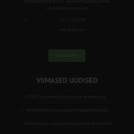
korraldatalse põllu- ja maamajanduslikke
nõustamisteenuseid.
+372 5201078
info@pikk.ee
Kirjuta meile!
VIIMASED UUDISED
PIKK.ee teekond ühtsesse teabesalve
Ammendatud turbaalad marjapõldudeks
Virtuaaltara: unistusest praktilise tööriistani