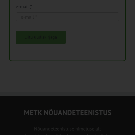
e-mail
*
Liitu uudiskirjaga
METK NÕUANDETEENISTUS
Nõuandeteenistuse nimetuse alt