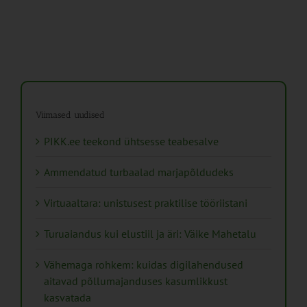
Viimased uudised
PIKK.ee teekond ühtsesse teabesalve
Ammendatud turbaalad marjapõldudeks
Virtuaaltara: unistusest praktilise tööriistani
Turuaiandus kui elustiil ja äri: Väike Mahetalu
Vähemaga rohkem: kuidas digilahendused
aitavad põllumajanduses kasumlikkust
kasvatada