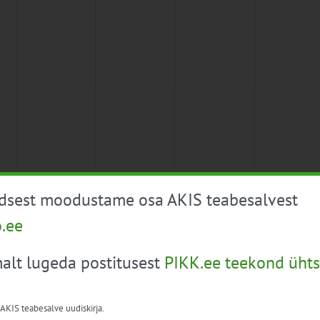
üdsest moodustame osa AKIS teabesalvest
o.ee
alt lugeda postitusest
PIKK.ee teekond ühts
 AKIS teabesalve uudiskirja.