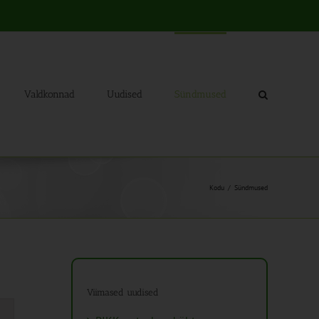
Valdkonnad
Uudised
Sündmused
Kodu
Sündmused
Viimased uudised
mus