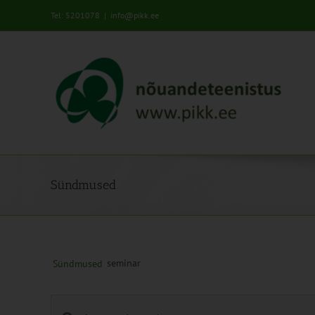
Skip
Tel: 5201078
|
info@pikk.ee
to
content
Sündmused
seminar
Sündmused