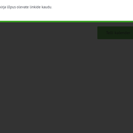
irja lõpus olevate linkide kaudu.
Telli kalender