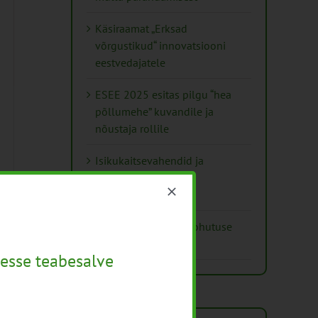
Käsiraamat „Erksad
võrgustikud“ innovatsiooni
eestvedajatele
ESEE 2025 esitas pilgu “hea
põllumehe” kuvandile ja
nõustaja rollile
Isikukaitsevahendid ja
ohutusnõuded
taimekaitsetöödel
Mida näitavad toiduohutuse
seirearuanded
esse teabesalve