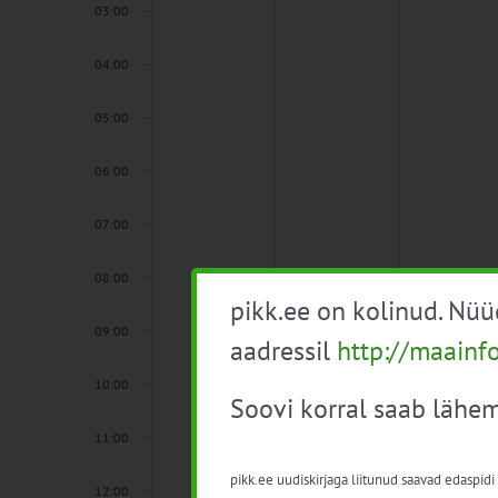
03:00
04:00
05:00
06:00
07:00
08:00
pikk.ee on kolinud. Nü
09:00
aadressil
http://maainf
10:00
Soovi korral saab lähem
11:00
pikk.ee uudiskirjaga liitunud saavad edaspidi
12:00