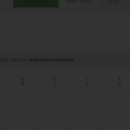
Näita Filtreid
Nädal
Leia Sündmused
Views
Naviga
dagi. Vaata üle
järgmised sündmused
.
N
R
L
P
31
1
2
3