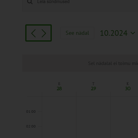
Sündmused
Enter
Keyword.
Search
Search
and
for
Views
10.2024
See nädal
Sündmused
Navigation
Vali
by
kuupäev.
Keyword.
Sel nädalal ei toimu mi
E
T
K
Week
28
29
30
of
Sündmused
00:00
01:00
02:00