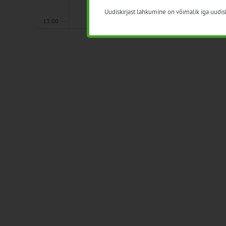
Uudiskirjast lahkumine on võimalik iga uudisk
13:00
14:00
15:00
16:00
17:00
18:00
19:00
20:00
21:00