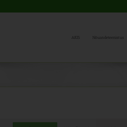
AKIS
Nõuandeteenistus
Sünd