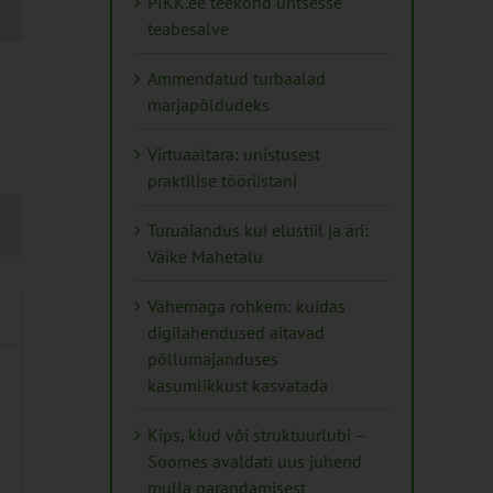
PIKK.ee teekond ühtsesse
teabesalve
tion
Ammendatud turbaalad
marjapõldudeks
Virtuaaltara: unistusest
praktilise tööriistani
Turuaiandus kui elustiil ja äri:
Väike Mahetalu
Vähemaga rohkem: kuidas
digilahendused aitavad
põllumajanduses
kasumlikkust kasvatada
Kips, kiud või struktuurlubi –
Soomes avaldati uus juhend
mulla parandamisest