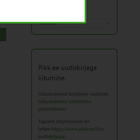
Arhiiv
Arhiiv
Pikk.ee uudiskirjaga
liitumine.
Isikuandmeid töötleme vastavalt
Isikuandmete töötlemise
põhimõtetele
Täpsem liitumisvorm on
leitav
https://www.pikk.ee/liitu-
uudiskirjaga/