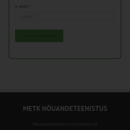
e-mail
*
Liitu uudiskirjaga
METK NÕUANDETEENISTUS
Nõuandeteenistuse nimetuse alt