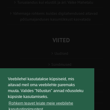
Turuaiandus kui elustiil ja äri: Väike Mahetalu
Vähemaga rohkem: kuidas digilahendused aitavad
põllumajanduses kasumlikkust kasvatada
VIITED
Uudised
Sündmused
Konsulent, nõustaja
Veebilehel kasutatakse küpsiseid, mis
aitavad meil oma veebilehte paremaks
Teabesalv
muuta. Valides "Nõustun" annad nõusoleku
küpsiste kasutamiseks.
Liitu uudiskirjaga
Rohkem teavet leiate meie veebilehe
kasutustingimustest.