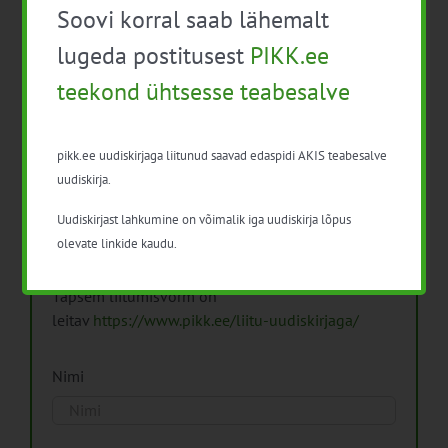
Soovi korral saab lähemalt
Arhiiv
lugeda postitusest
PIKK.ee
teekond ühtsesse teabesalve
pikk.ee uudiskirjaga liitunud saavad edaspidi AKIS teabesalve
Pikk.ee uudiskirjaga liitumine.
uudiskirja.
Uudiskirjast lahkumine on võimalik iga uudiskirja lõpus
Isikuandmeid töötleme vastavalt
Isikuandmete
olevate linkide kaudu.
töötlemise põhimõtetele
Täpsem liitumisvorm on
leitav
https://www.pikk.ee/liitu-uudiskirjaga/
Nimi