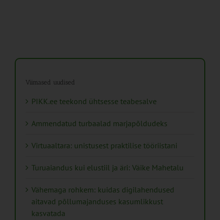
Viimased uudised
PIKK.ee teekond ühtsesse teabesalve
Ammendatud turbaalad marjapõldudeks
Virtuaaltara: unistusest praktilise tööriistani
Turuaiandus kui elustiil ja äri: Väike Mahetalu
Vähemaga rohkem: kuidas digilahendused
aitavad põllumajanduses kasumlikkust
kasvatada