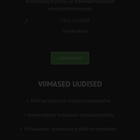
korraldatalse põllu- ja maamajanduslikke
nõustamisteenuseid.
+372 5201078
info@pikk.ee
Kirjuta meile!
VIIMASED UUDISED
PIKK.ee teekond ühtsesse teabesalve
Ammendatud turbaalad marjapõldudeks
Virtuaaltara: unistusest praktilise tööriistani