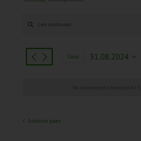
Sündmused
Sündmused
Enter
Keyword.
Search
Search
and
for
Views
31.08.2024
Täna
Sündmused
Navigation
Vali
by
kuupäev.
Keyword.
No sündmused scheduled for 31
Eelmine päev