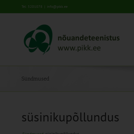
Skip
Tel: 5201078
|
info@pikk.ee
to
content
Sündmused
süsinikupõllundus
süsinikupõllundus