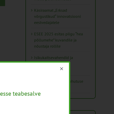
Käsiraamat „Erksad
võrgustikud“ innovatsiooni
eestvedajatele
ESEE 2025 esitas pilgu “hea
põllumehe” kuvandile ja
nõustaja rollile
Isikukaitsevahendid ja
ohutusnõuded
taimekaitsetöödel
Mida näitavad toiduohutuse
seirearuanded
esse teabesalve