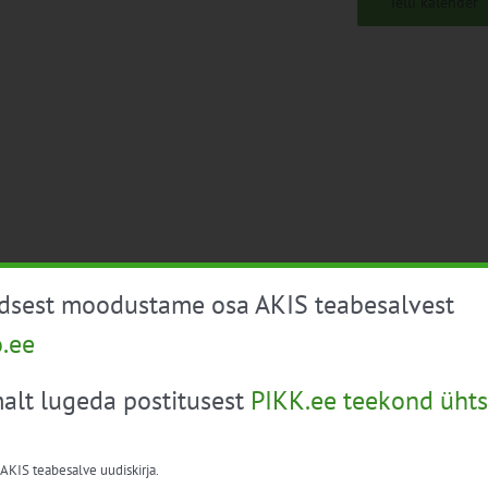
Telli kalender
üdsest moodustame osa AKIS teabesalvest
o.ee
alt lugeda postitusest
PIKK.ee teekond ühts
 AKIS teabesalve uudiskirja.