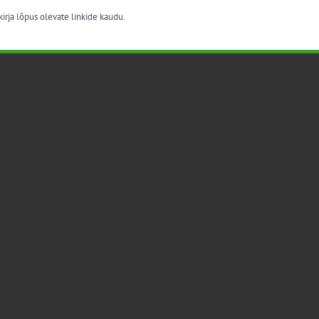
irja lõpus olevate linkide kaudu.