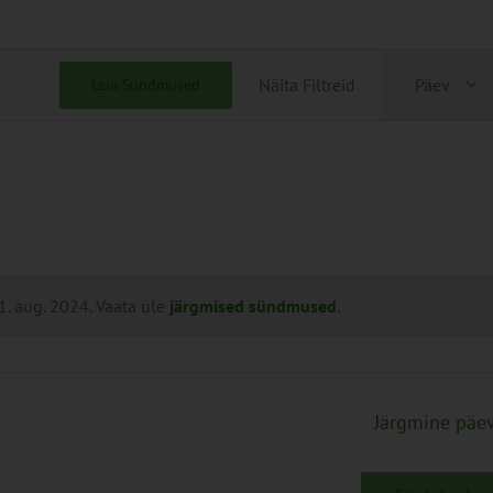
Sünd
Näita Filtreid
Päev
Leia Sündmused
View
Navig
. aug. 2024. Vaata üle
järgmised sündmused
.
Järgmine päe