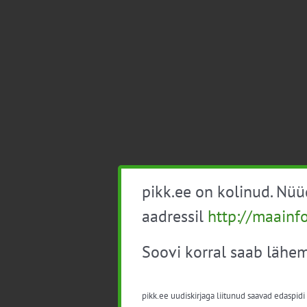
pikk.ee on kolinud. Nü
aadressil
http://maainf
Soovi korral saab lähem
pikk.ee uudiskirjaga liitunud saavad edaspidi