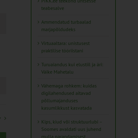
PIKK.ee teekond ühtsesse
teabesalve
mus
Ammendatud turbaalad
s
marjapõldudeks
ation
Virtuaaltara: unistusest
praktilise tööriistani
Turuaiandus kui elustiil ja äri:
Väike Mahetalu
Vähemaga rohkem: kuidas
digilahendused aitavad
põllumajanduses
kasumlikkust kasvatada
v
Kips, kiud või struktuurlubi –
Soomes avaldati uus juhend
mulla parandamisest