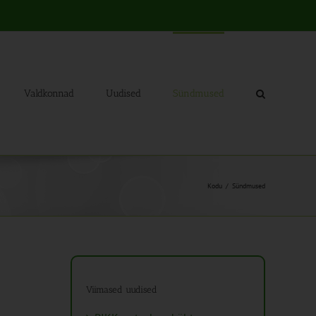
Valdkonnad
Uudised
Sündmused
Kodu
Sündmused
Viimased uudised