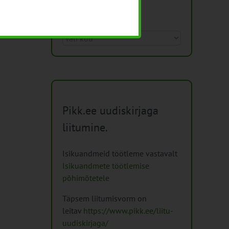
Arhiiv
Arhiiv
Pikk.ee uudiskirjaga
liitumine.
Isikuandmeid töötleme vastavalt
Isikuandmete töötlemise
põhimõtetele
Täpsem liitumisvorm on
leitav
https://www.pikk.ee/liitu-
uudiskirjaga/