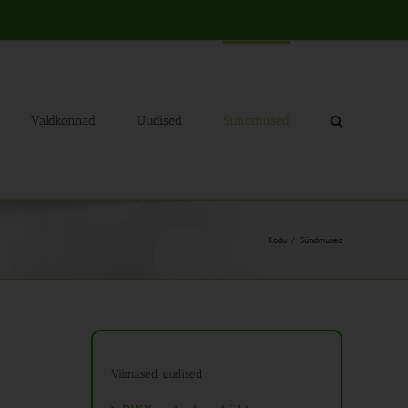
Valdkonnad
Uudised
Sündmused
Kodu
Sündmused
Viimased uudised