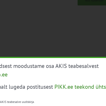
Telli kalender
üdsest moodustame osa AKIS teabesalvest
o.ee
alt lugeda postitusest
PIKK.ee teekond ühts
 AKIS teabesalve uudiskirja.