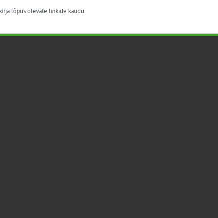
irja lõpus olevate linkide kaudu.