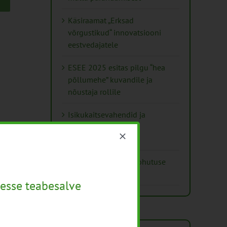
Käsiraamat „Erksad
võrgustikud“ innovatsiooni
eestvedajatele
ESEE 2025 esitas pilgu “hea
põllumehe” kuvandile ja
nõustaja rollile
Isikukaitsevahendid ja
ohutusnõuded
taimekaitsetöödel
Mida näitavad toiduohutuse
seirearuanded
esse teabesalve