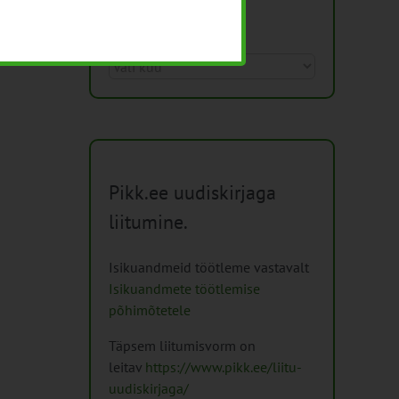
Arhiiv
Arhiiv
Pikk.ee uudiskirjaga
liitumine.
Isikuandmeid töötleme vastavalt
Isikuandmete töötlemise
põhimõtetele
Täpsem liitumisvorm on
leitav
https://www.pikk.ee/liitu-
uudiskirjaga/