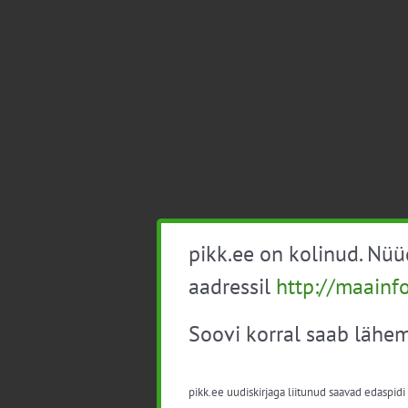
pikk.ee on kolinud. Nü
aadressil
http://maainf
Soovi korral saab lähem
pikk.ee uudiskirjaga liitunud saavad edaspidi