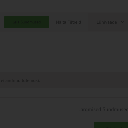
Sündmu
Näita Filtreid
Lühivaade
Leia Sündmused
Views
Navigati
 ei andnud tulemusi.
Järgmised
Sündmuse