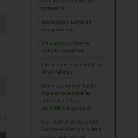
PIKK.ee teekond ühtsesse
teabesalve
s
Ammendatud turbaalad
marjapõldudeks
on
Virtuaaltara: unistusest
praktilise tööriistani
Turuaiandus kui elustiil ja äri:
Väike Mahetalu
Vähemaga rohkem: kuidas
digilahendused aitavad
põllumajanduses
kasumlikkust kasvatada
d
Kips, kiud või struktuurlubi –
Soomes avaldati uus juhend
mulla parandamisest