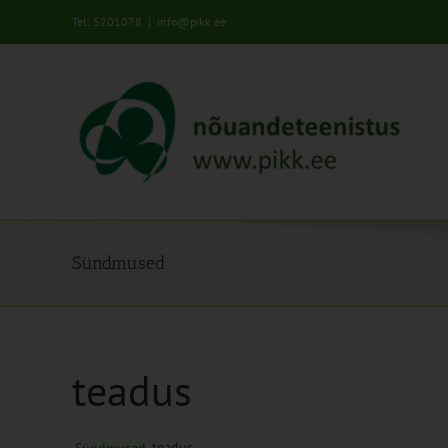
Skip
Tel: 5201078
|
info@pikk.ee
to
content
Sündmused
teadus
teadus