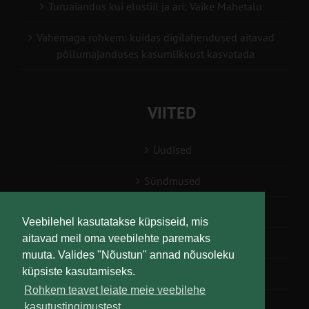
Turuaiandus kui elustiil ja äri: Väike Mahetalu
Vähemaga rohkem: kuidas digilahendused aitavad
põllumajanduses kasumlikkust kasvatada
VIITED
Uudised
Sündmused
Konsulent, nõustaja
Veebilehel kasutatakse küpsiseid, mis
aitavad meil oma veebilehte paremaks
Teabesalv
muuta. Valides "Nõustun" annad nõusoleku
küpsiste kasutamiseks.
Liitu uudiskirjaga
Rohkem teavet leiate meie veebilehe
kasutustingimustest.