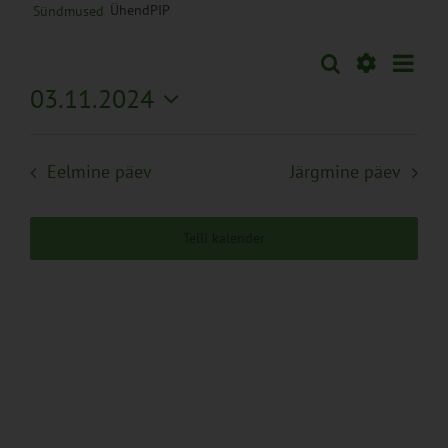
ÜhendPIP
Sündmused
Sünd
Otsi
Sündmused
Päev
Views
Näita
03.11.2024
Search
Naviga
Filtreid
Vali
and
kuupäev.
Views
Eelmine päev
Järgmine päev
Navigation
Telli kalender