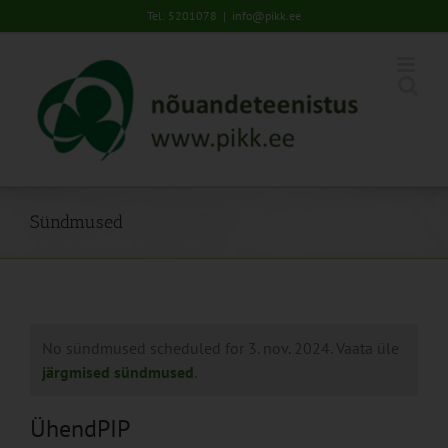
Skip
Tel: 5201078
|
info@pikk.ee
to
content
Sündmused
No sündmused scheduled for 3. nov. 2024. Vaata üle
järgmised sündmused
.
ÜhendPIP