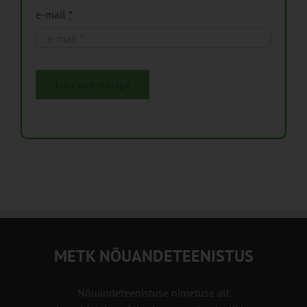
e-mail
*
Liitu uudiskirjaga
METK NÕUANDETEENISTUS
Nõuandeteenistuse nimetuse alt