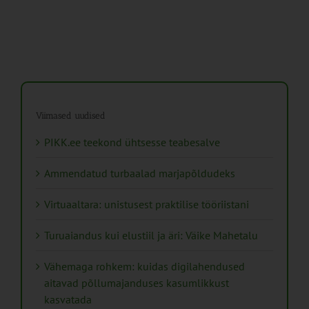
Viimased uudised
PIKK.ee teekond ühtsesse teabesalve
Ammendatud turbaalad marjapõldudeks
Virtuaaltara: unistusest praktilise tööriistani
Turuaiandus kui elustiil ja äri: Väike Mahetalu
Vähemaga rohkem: kuidas digilahendused
aitavad põllumajanduses kasumlikkust
kasvatada