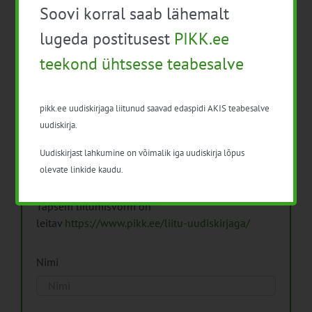
Soovi korral saab lähemalt
Arhiiv
lugeda postitusest
PIKK.ee
teekond ühtsesse teabesalve
pikk.ee uudiskirjaga liitunud saavad edaspidi AKIS teabesalve
Pikk.ee uudiskirjaga liitumine.
uudiskirja.
Uudiskirjast lahkumine on võimalik iga uudiskirja lõpus
Isikuandmeid töötleme vastavalt
Isikuandmete
olevate linkide kaudu.
töötlemise põhimõtetele
Täpsem liitumisvorm on
leitav
https://www.pikk.ee/liitu-uudiskirjaga/
Nimi