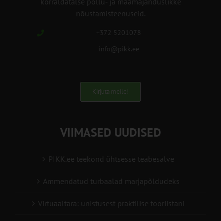
korraldatalse põllu- ja maamajanduslikke
nõustamisteenuseid.
+372 5201078
info@pikk.ee
Kirjuta meile!
VIIMASED UUDISED
PIKK.ee teekond ühtsesse teabesalve
Ammendatud turbaalad marjapõldudeks
Virtuaaltara: unistusest praktilise tööriistani