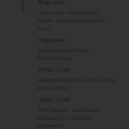
Kogu päev
K
9
Inspire: Post-Harvest School –
taastava põllumajanduse koolitus
350eurot
Kogu päev
Esmased esmaabivõtted
lambakasvatuses
09:30
-
15:00
Keskkonnasõbraliku aianduse koolitus
(toimub veebis)
10:00
-
13:00
EPKK infopäev “Bioohutuskava
koostamine ja rakendamine
mäletsejatele”