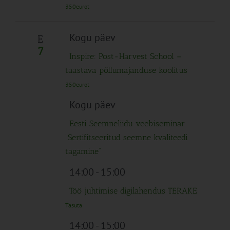
350eurot
Kogu päev
E
7
Inspire: Post-Harvest School –
taastava põllumajanduse koolitus
350eurot
Kogu päev
Eesti Seemneliidu veebiseminar
“Sertifitseeritud seemne kvaliteedi
tagamine”
14:00
-
15:00
Töö juhtimise digilahendus TERAKE
Tasuta
14:00
-
15:00