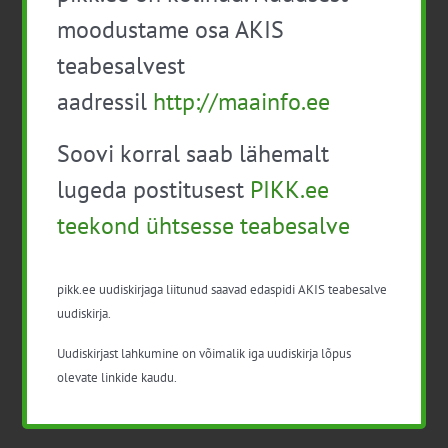
mägipiirkondade väärtusahelate
moodustame osa AKIS
lisandväärtus
Tasuta
teabesalvest
13:00
-
16:00
aadressil
http://maainfo.ee
Bioressursside väärindamise
Soovi korral saab lähemalt
investeeringutoetuse infopäev
Tasuta
lugeda postitusest
PIKK.ee
13:00
-
16:15
teekond ühtsesse teabesalve
Taimede endogeensed toidu- ja
söödamürgid (veebipõhine kursus)
Tasuta
pikk.ee uudiskirjaga liitunud saavad edaspidi AKIS teabesalve
14:00
-
16:30
uudiskirja.
Infopäev-veebiseminar: “Koostöö
Uudiskirjast lahkumine on võimalik iga uudiskirja lõpus
müügis- 6 õpetlikku kogemuslugu
olevate linkide kaudu.
eksportturgudelt”.