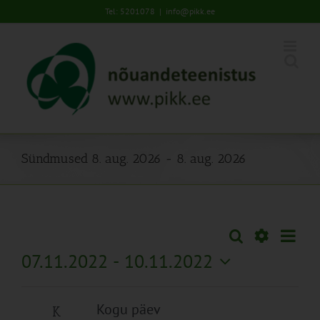
Skip
Tel: 5201078
|
info@pikk.ee
to
content
Sündmused 8. aug. 2026 - 8. aug. 2026
Sünd
Otsi
Sündmused
Lühiva
Views
Näita
07.11.2022
 - 
10.11.2022
Search
Naviga
Filtreid
Vali
and
kuupäev.
Views
Kogu päev
K