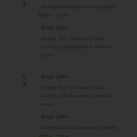
Navigation
2
Mahepiimakarjakasvatuse õppereis
Rootsi
250EUR
Kogu päev
Inspire: Post-Harvest School –
taastava põllumajanduse koolitus
350eurot
Kogu päev
N
3
Inspire: Post-Harvest School –
taastava põllumajanduse koolitus
350eurot
Kogu päev
Mahepiimakarjakasvatuse õppereis
Rootsi
250EUR