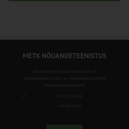
METK NÕUANDETEENISTUS
Nõuandeteenistuse nimetuse alt
korraldatalse põllu- ja maamajanduslikke
nõustamisteenuseid.
+372 5201078
info@pikk.ee