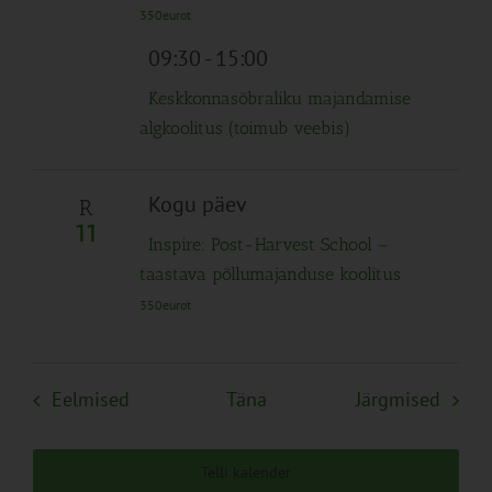
350eurot
09:30
-
15:00
Keskkonnasõbraliku majandamise
algkoolitus (toimub veebis)
Kogu päev
R
11
Inspire: Post-Harvest School –
taastava põllumajanduse koolitus
350eurot
Sündmused
Sünd
Eelmised
Täna
Järgmised
Telli kalender