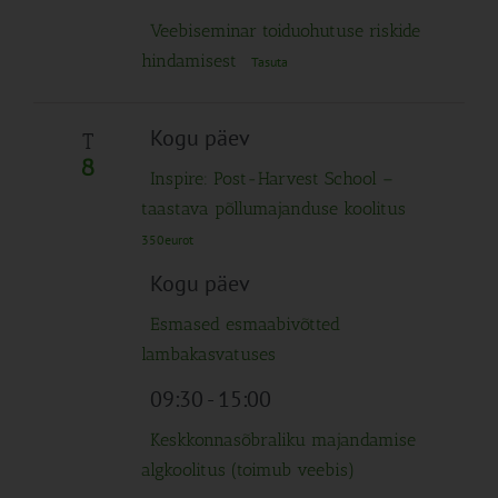
Veebiseminar toiduohutuse riskide
hindamisest
Tasuta
Kogu päev
T
8
Inspire: Post-Harvest School –
taastava põllumajanduse koolitus
350eurot
Kogu päev
Esmased esmaabivõtted
lambakasvatuses
09:30
-
15:00
Keskkonnasõbraliku majandamise
algkoolitus (toimub veebis)