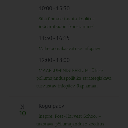
10:00
-
15:30
Sihtrühmale tasuta koolitus
“Söödaratsiooni koostamine”
11:30
-
16:15
Maheloomakasvatuse infopäev
12:00
-
18:00
MAAELUMINISTEERIUM: Ühise
põllumajanduspoliitika strateegiakava
tutvustav infopäev Raplamaal
Kogu päev
N
10
Inspire: Post-Harvest School –
taastava põllumajanduse koolitus