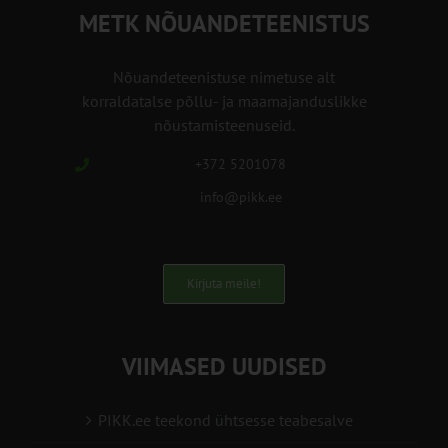
METK NÕUANDETEENISTUS
Nõuandeteenistuse nimetuse alt
korraldatalse põllu- ja maamajanduslikke
nõustamisteenuseid.
+372 5201078
info@pikk.ee
Kirjuta meile!
VIIMASED UUDISED
PIKK.ee teekond ühtsesse teabesalve