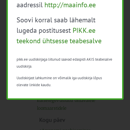
loomaarstidele
aadressil
http://maainfo.ee
09:30
-
13:30
Soovi korral saab lähemalt
Infopäev TINGIMUSLIKKUSE NÕUDED-
lugeda postitusest
PIKK.ee
UUE PERIOODI TOETUSE SAAMISE
teekond ühtsesse teabesalve
NÕUTELE VASTAVUS
10:00
-
14:30
pikk.ee uudiskirjaga liitunud saavad edaspidi AKIS teabesalve
Infopäev ” FIE varade üleandmine”
uudiskirja.
Uudiskirjast lahkumine on võimalik iga uudiskirja lõpus
Kogu päev
K
olevate linkide kaudu.
15
Karjatervis – tasuline koolitus
kutsetegevusluba omavatele
loomaarstidele
Kogu päev