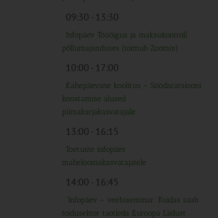
09:30
-
13:30
Infopäev Tööõigus ja maksukontroll
põllumajanduses (toimub Zoomis)
10:00
-
17:00
Kahepäevane koolitus – Söödaratsiooni
koostamise alused
piimakarjakasvatajale
13:00
-
16:15
Toetuste infopäev
maheloomakasvatajatele
14:00
-
16:45
“Infopäev – veebiseminar:“Kuidas saab
toidusektor taotleda Euroopa Liidust