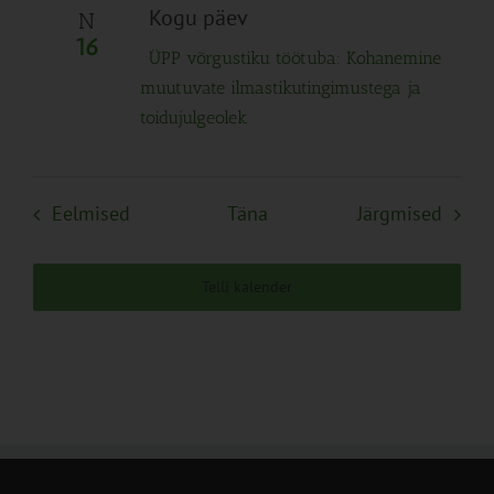
Kogu päev
N
16
ÜPP võrgustiku töötuba: Kohanemine
muutuvate ilmastikutingimustega ja
toidujulgeolek
Sündmused
Sünd
Eelmised
Täna
Järgmised
Telli kalender