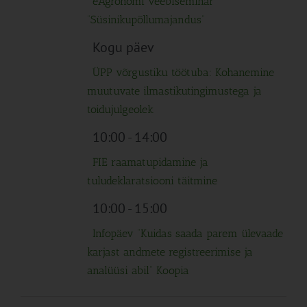
eAgronomi veebiseminar
“Süsinikupõllumajandus”
Kogu päev
ÜPP võrgustiku töötuba: Kohanemine
muutuvate ilmastikutingimustega ja
toidujulgeolek
10:00
-
14:00
FIE raamatupidamine ja
tuludeklaratsiooni täitmine
10:00
-
15:00
Infopäev “Kuidas saada parem ülevaade
karjast andmete registreerimise ja
analüüsi abil” Koopia