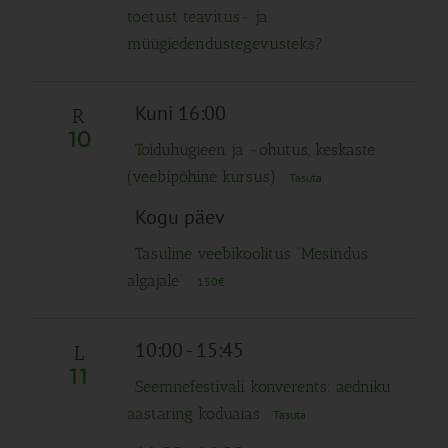
toetust teavitus- ja
müügiedendustegevusteks?”
Kuni 16:00
R
10
Toiduhügieen ja -ohutus, keskaste
(veebipõhine kursus)
Tasuta
Kogu päev
Tasuline veebikoolitus “Mesindus
algajale”
150€
10:00
-
15:45
L
11
Seemnefestivali konverents: aedniku
aastaring koduaias
Tasuta