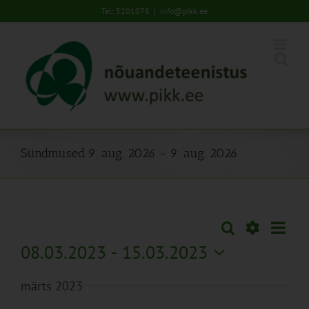
Skip
Tel: 5201078
|
info@pikk.ee
to
content
Sündmused 9. aug. 2026 - 9. aug. 2026
Sünd
Otsi
Sündmused
Lühiva
Views
Näita
08.03.2023
 - 
15.03.2023
Search
Naviga
Filtreid
Vali
and
märts 2023
kuupäev.
Views