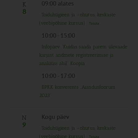
Navigation
09:00 alates
K
8
Toiduhügieen ja -ohutus, keskaste
(veebipõhine kursus)
Tasuta
10:00
-
15:00
Infopäev “Kuidas saada parem ülevaade
karjast andmete registreerimise ja
analüüsi abil” Koopia
10:00
-
17:00
EPKK konverents „Aiandusfoorum
2023“
Kogu päev
N
9
Toiduhügieen ja -ohutus, keskaste
(veebipõhine kursus)
Tasuta