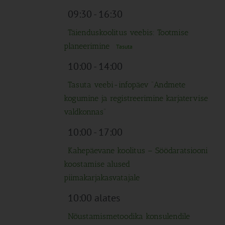
09:30
-
16:30
Täienduskoolitus veebis: Tootmise
planeerimine
Tasuta
10:00
-
14:00
Tasuta veebi-infopäev “Andmete
kogumine ja registreerimine karjatervise
valdkonnas”
10:00
-
17:00
Kahepäevane koolitus – Söödaratsiooni
koostamise alused
piimakarjakasvatajale
10:00 alates
Nõustamismetoodika konsulendile