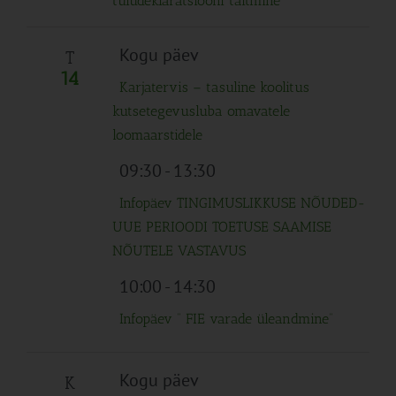
tuludeklaratsiooni täitmine
Kogu päev
T
14
Karjatervis – tasuline koolitus
kutsetegevusluba omavatele
loomaarstidele
09:30
-
13:30
Infopäev TINGIMUSLIKKUSE NÕUDED-
UUE PERIOODI TOETUSE SAAMISE
NÕUTELE VASTAVUS
10:00
-
14:30
Infopäev ” FIE varade üleandmine”
Kogu päev
K