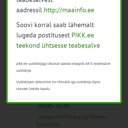
10:00
-
15:00
aadressil
http://maainfo.ee
Infopäev “Kuidas saada parem ülevaade
karjast andmete registreerimise ja
Soovi korral saab lähemalt
analüüsi abil” Koopia
lugeda postitusest
PIKK.ee
10:00
-
15:15
teekond ühtsesse teabesalve
Agronoomia konverents 2023
Tasuta
pikk.ee uudiskirjaga liitunud saavad edaspidi AKIS teabesalve
Kogu päev
N
uudiskirja.
16
ÜPP võrgustiku töötuba: Kohanemine
Uudiskirjast lahkumine on võimalik iga uudiskirja lõpus
muutuvate ilmastikutingimustega ja
olevate linkide kaudu.
toidujulgeolek
09:00
-
16:30
Seminar Neal Kinsey-ga Setomaa
Turismitalos