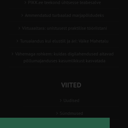
PIKK.ee teekond ühtsesse teabesalve
Ammendatud turbaalad marjapõldudeks
Virtuaaltara: unistusest praktilise tööriistani
Turuaiandus kui elustiil ja äri: Väike Mahetalu
Vähemaga rohkem: kuidas digilahendused aitavad
põllumajanduses kasumlikkust kasvatada
VIITED
Uudised
Sündmused
Konsulent, nõustaja