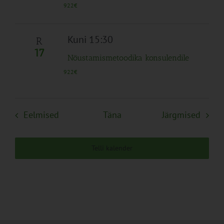
922€
Kuni 15:30
R
17
Nõustamismetoodika konsulendile
922€
Sündmused
Sünd
Eelmised
Täna
Järgmised
Telli kalender