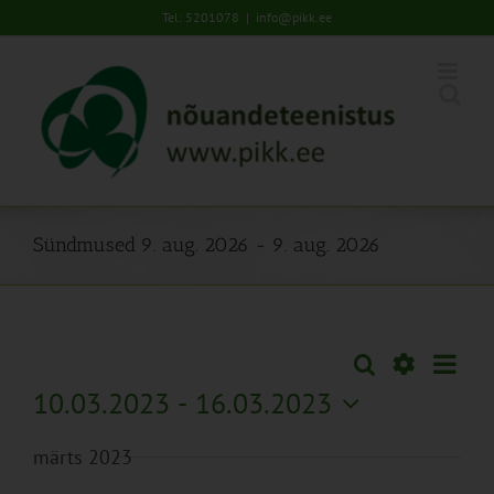
Skip
Tel: 5201078
|
info@pikk.ee
to
content
Sündmused 9. aug. 2026 - 9. aug. 2026
Sünd
Otsi
Sündmused
Lühiva
Views
Näita
10.03.2023
 - 
16.03.2023
Search
Naviga
Filtreid
Vali
and
märts 2023
kuupäev.
Views