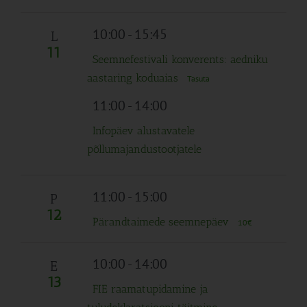
10:00
-
15:45
L
11
Seemnefestivali konverents: aedniku
aastaring koduaias
Tasuta
11:00
-
14:00
Infopäev alustavatele
põllumajandustootjatele
11:00
-
15:00
P
12
Pärandtaimede seemnepäev
10€
10:00
-
14:00
E
13
FIE raamatupidamine ja