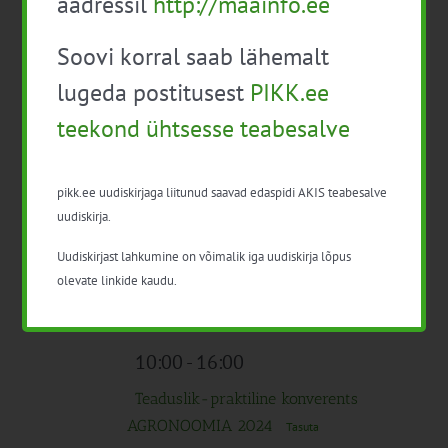
aadressil
http://maainfo.ee
5
Veebikoolitus “Ergonoomika
põllumajanduses”
34EUR
Soovi korral saab lähemalt
lugeda postitusest
PIKK.ee
10:00
-
17:00
K
teekond ühtsesse teabesalve
6
EPKK konverents Aiandusfoorum 2024
Tasuta
pikk.ee uudiskirjaga liitunud saavad edaspidi AKIS teabesalve
uudiskirja.
10:00
-
15:15
N
7
Uudiskirjast lahkumine on võimalik iga uudiskirja lõpus
Toiduhügieen ja enesekontroll
olevate linkide kaudu.
eraelamus toidu valmistamisel
(veebikoolitus)
Tasuta
10:00
-
16:00
Teaduslik-praktiline konverents
AGRONOOMIA 2024
Tasuta