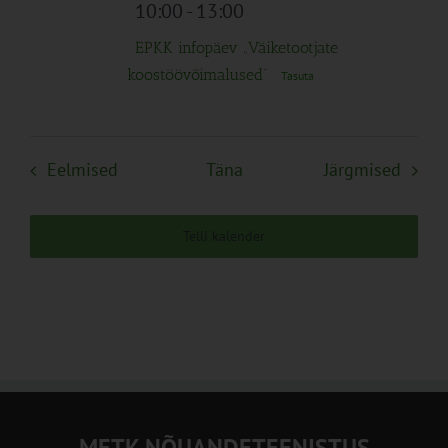
10:00
-
13:00
EPKK infopäev „Väiketootjate
koostöövõimalused“
Tasuta
Sündmused
Sünd
Eelmised
Täna
Järgmised
Telli kalender
METK NÕUANDETEENISTUS