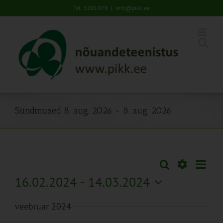
Skip
Tel: 5201078
|
info@pikk.ee
to
content
Sündmused 8. aug. 2026 - 8. aug. 2026
Sünd
Otsi
Sündmused
Lühiva
Views
Näita
16.02.2024
 - 
14.03.2024
Search
Naviga
Filtreid
Vali
and
veebruar 2024
kuupäev.
Views