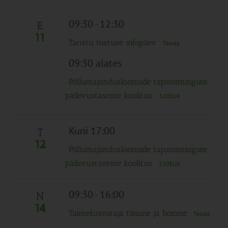
09:30
-
12:30
E
11
Taristu toetuse infopäev
Tasuta
09:30 alates
Põllumajandusloomade tapatoimingute
pädevustaseme koolitus
320EUR
Kuni 17:00
T
12
Põllumajandusloomade tapatoimingute
pädevustaseme koolitus
320EUR
09:30
-
16:00
N
14
Taimekasvataja tänane ja homne
Tasuta