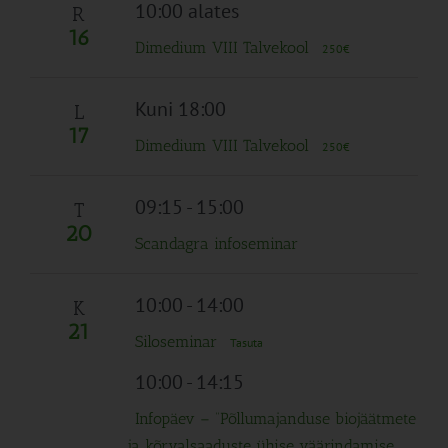
Navigation
10:00 alates
R
16
Dimedium VIII Talvekool
250€
Kuni 18:00
L
17
Dimedium VIII Talvekool
250€
09:15
-
15:00
T
20
Scandagra infoseminar
10:00
-
14:00
K
21
Siloseminar
Tasuta
10:00
-
14:15
Infopäev – “Põllumajanduse biojäätmete
ja kõrvalsaaduste ühise väärindamise