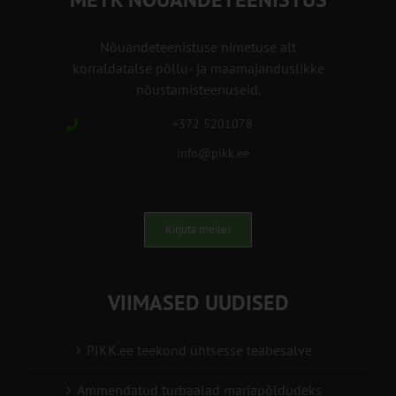
Nõuandeteenistuse nimetuse alt
korraldatalse põllu- ja maamajanduslikke
nõustamisteenuseid.
+372 5201078
info@pikk.ee
Kirjuta meile!
VIIMASED UUDISED
PIKK.ee teekond ühtsesse teabesalve
Ammendatud turbaalad marjapõldudeks