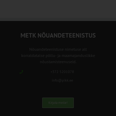
METK NÕUANDETEENISTUS
Nõuandeteenistuse nimetuse alt
korraldatalse põllu- ja maamajanduslikke
nõustamisteenuseid.
+372 5201078
info@pikk.ee
Kirjuta meile!