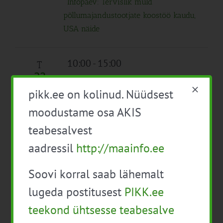
Infopäev: Tervislik muld
põllumajandustootjate koostöö kaudu,
USA näide
10:00
-
15:00
T
23
Tootjate pindala- ja loomatoetuste
pikk.ee on kolinud. Nüüdsest
infopäev Tartumaal
Tasuta
moodustame osa AKIS
10:00
-
15:00
teabesalvest
Tootjate pindala- ja loomatoetuste
aadressil
http://maainfo.ee
infopäev Raplamaal
Tasuta
10:00
-
15:00
Soovi korral saab lähemalt
Tootjate pindala- ja loomatoetuste
lugeda postitusest
PIKK.ee
infopäev Jõgevamaal
teekond ühtsesse teabesalve