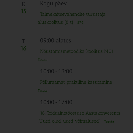
Navigation
Kogu päev
E
15
Taimekaitsevahendite turustaja
aluskoolitus (8 t)
87€
09:00 alates
T
16
Nõustamismetoodika koolitus M01
Tasuta
10:00
-
13:00
Põlluraamat praktiline kasutamine
Tasuta
10:00
-
17:00
18. Toiduainetööstuse Aastakonverents
„Uued olud, uued võimalused“
Tasuta