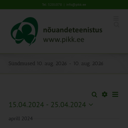
Skip
Tel: 5201078
|
info@pikk.ee
to
content
Sündmused 10. aug. 2026 - 10. aug. 2026
Sünd
Otsi
Sündmused
Lühiva
Views
Näita
15.04.2024
 - 
25.04.2024
Search
Naviga
Filtreid
Vali
and
aprill 2024
kuupäev.
Views