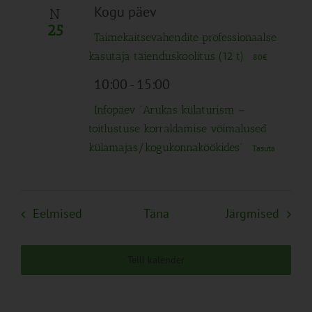
Kogu päev
N
25
Taimekaitsevahendite professionaalse
kasutaja täienduskoolitus (12 t)
80€
10:00
-
15:00
Infopäev “Arukas külaturism –
toitlustuse korraldamise võimalused
külamajas/kogukonnaköökides”
Tasuta
Sündmused
Sünd
Eelmised
Täna
Järgmised
Telli kalender