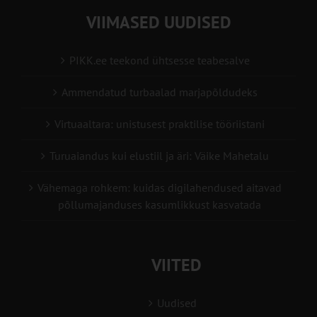
VIIMASED UUDISED
PIKK.ee teekond ühtsesse teabesalve
Ammendatud turbaalad marjapõldudeks
Virtuaaltara: unistusest praktilise tööriistani
Turuaiandus kui elustiil ja äri: Väike Mahetalu
Vähemaga rohkem: kuidas digilahendused aitavad
põllumajanduses kasumlikkust kasvatada
VIITED
Uudised