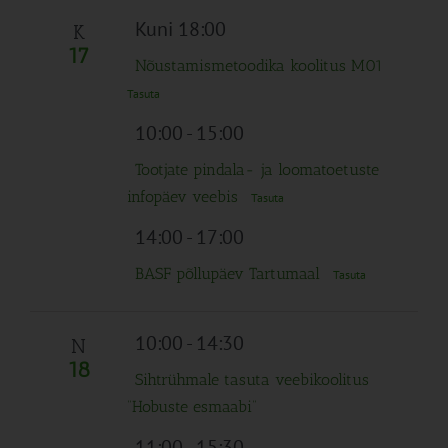
Kuni 18:00
K
17
Nõustamismetoodika koolitus M01
Tasuta
10:00
-
15:00
Tootjate pindala- ja loomatoetuste
infopäev veebis
Tasuta
14:00
-
17:00
BASF põllupäev Tartumaal
Tasuta
10:00
-
14:30
N
18
Sihtrühmale tasuta veebikoolitus
“Hobuste esmaabi”
11:00
-
15:30