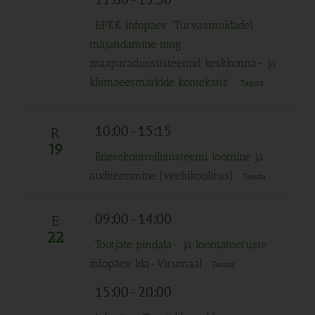
EPKK infopäev “Turvasmuldadel
majandamine ning
maaparadussüsteemid keskkonna- ja
kliimaeesmärkide kontekstis”
Tasuta
10:00
-
15:15
R
19
Enesekontrollisüsteemi loomine ja
auditeerimine (veebikoolitus)
Tasuta
09:00
-
14:00
E
22
Tootjate pindala- ja loomatoetuste
infopäev Ida-Virumaal
Tasuta
15:00
-
20:00