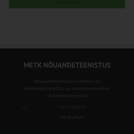
Telli kalender
METK NÕUANDETEENISTUS
Nõuandeteenistuse nimetuse alt
korraldatalse põllu- ja maamajanduslikke
nõustamisteenuseid.
+372 5201078
info@pikk.ee