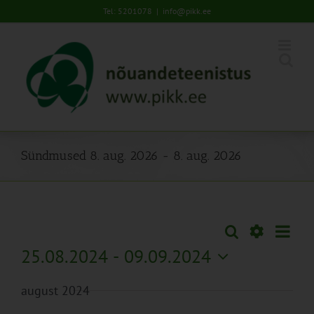
Skip
Tel: 5201078
|
info@pikk.ee
to
content
Sündmused 8. aug. 2026 - 8. aug. 2026
Sünd
Otsi
Sündmused
Lühiva
Views
Näita
25.08.2024
 - 
09.09.2024
Search
Naviga
Filtreid
Vali
and
august 2024
kuupäev.
Views