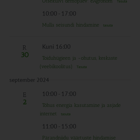
Otsekülvi demopäev: eAgronom
Tasuta
10:00
-
17:00
Mulla seisundi hindamine
tasuta
Kuni 16:00
R
30
Toiduhügieen ja -ohutus, keskaste
(veebikoolitus)
Tasuta
september 2024
10:00
-
17:00
E
2
Tõhus energia kasutamine ja asjade
internet
tasuta
11:00
-
15:00
Pärandniidu väärtuste hindamise