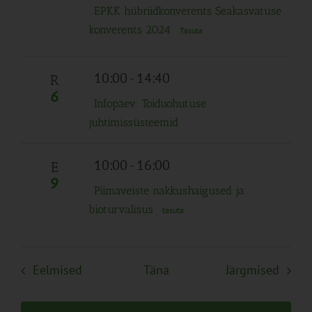
EPKK hübriidkonverents Seakasvatuse
konverents 2024
Tasuta
10:00
-
14:40
R
6
Infopäev: Toiduohutuse
juhtimissüsteemid
10:00
-
16:00
E
9
Piimaveiste nakkushaigused ja
bioturvalisus
tasuta
Sündmused
Sünd
Eelmised
Täna
Järgmised