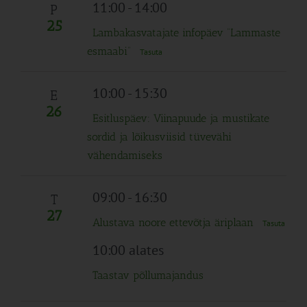
Navigation
11:00
-
14:00
P
25
Lambakasvatajate infopäev “Lammaste
esmaabi”
Tasuta
10:00
-
15:30
E
26
Esitluspäev: Viinapuude ja mustikate
sordid ja lõikusviisid tüvevähi
vähendamiseks
09:00
-
16:30
T
27
Alustava noore ettevõtja äriplaan
Tasuta
10:00 alates
Taastav põllumajandus