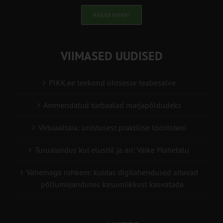
Kirjuta meile!
VIIMASED UUDISED
PIKK.ee teekond ühtsesse teabesalve
Ammendatud turbaalad marjapõldudeks
Virtuaaltara: unistusest praktilise tööriistani
Turuaiandus kui elustiil ja äri: Väike Mahetalu
Vähemaga rohkem: kuidas digilahendused aitavad
põllumajanduses kasumlikkust kasvatada