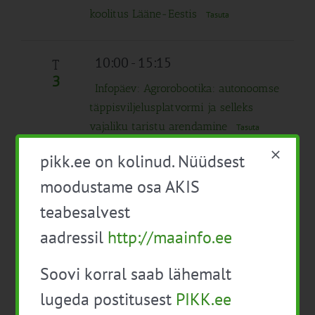
koolitus Lääne-Eestis
Tasuta
10:00
-
15:15
T
3
Infopäev: Agrorobootika: autonoomse
täppisviljelusplatvormi ja selleks
vajaliku taristu arendamine
Tasuta
10:00
-
16:00
pikk.ee on kolinud. Nüüdsest
Karjatervishoid lihaveisekasvatuses
moodustame osa AKIS
tasuta
teabesalvest
16:00
-
19:00
aadressil
http://maainfo.ee
Mulla ja juurekava hindamise workshop
Soovi korral saab lähemalt
rohumaal
Tasuta
lugeda postitusest
PIKK.ee