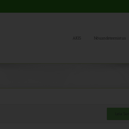
AKIS
Nõuandeteenistus
Leia S