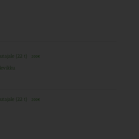
utajale (22 t)
200€
levikku
utajale (22 t)
200€