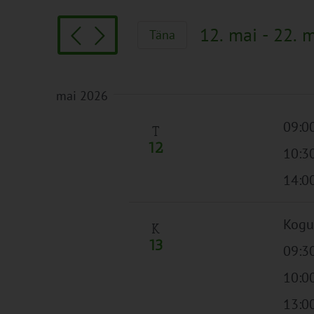
Search
and
for
Views
12. mai
 - 
22. 
Täna
Sündmused
Navigation
Vali
by
kuupäev.
Keyword.
mai 2026
09:00
T
12
10:3
14:0
Kogu
K
13
09:3
10:0
13:0