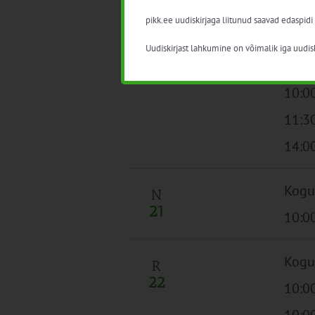
00:00
pikk.ee uudiskirjaga liitunud saavad edaspidi
10:0
Uudiskirjast lahkumine on võimalik iga uudisk
10:0
10:0
11:3
14:0
Kogu
N
21
10:0
Kogu
R
22
10:0
10:0