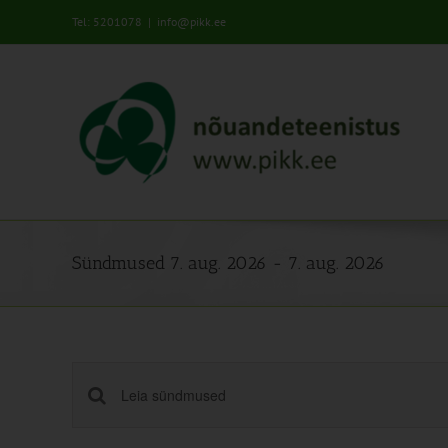
Skip
Tel: 5201078
|
info@pikk.ee
to
content
Sündmused 7. aug. 2026 - 7. aug. 2026
Sündmused
Enter
Keyword.
Search