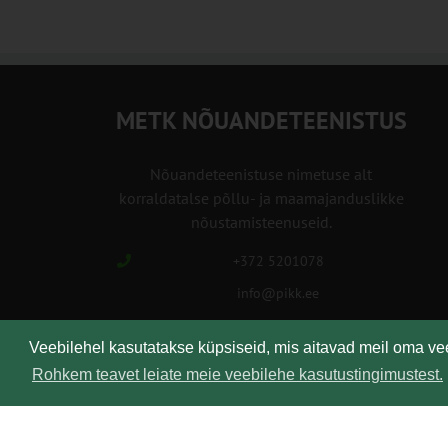
METK NÕUANDETEENISTUS
Nõuandeteenistuse nimetuse alt
korraldatalse põllu- ja maamajanduslikke
nõustamisteenuseid.
+372 5201078
info@pikk.ee
Veebilehel kasutatakse küpsiseid, mis aitavad meil oma v
Rohkem teavet leiate meie veebilehe kasutustingimustest.
Kirjuta meile!