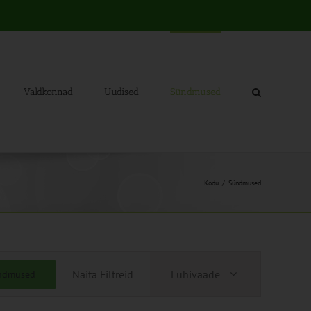
Valdkonnad
Uudised
Sündmused
Kodu
Sündmused
Sündmus
Näita Filtreid
Lühivaade
ündmused
Views
Navigation