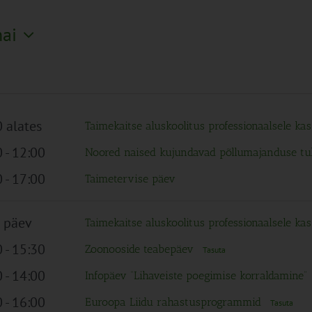
mai
 alates
Taimekaitse aluskoolitus professionaalsele kas
0
-
12:00
Noored naised kujundavad põllumajanduse tu
0
-
17:00
Taimetervise päev
 päev
Taimekaitse aluskoolitus professionaalsele kas
0
-
15:30
Zoonooside teabepäev
Tasuta
0
-
14:00
Infopäev “Lihaveiste poegimise korraldamine”
0
-
16:00
Euroopa Liidu rahastusprogrammid
Tasuta