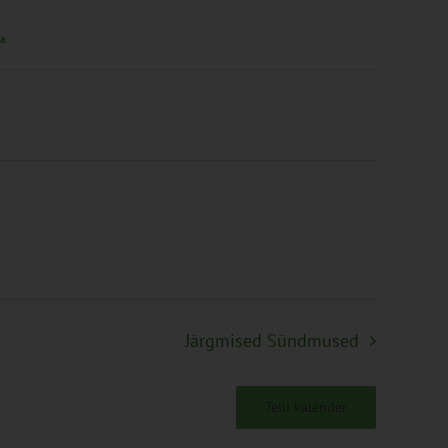
ta
Järgmised
Sündmused
Telli kalender