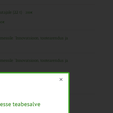
utajale (22 t)
200€
45€
ssile “Innovatsioon, tootearendus ja
ssile “Innovatsioon, tootearendus ja
ssile “Innovatsioon, tootearendus ja
esse teabesalve