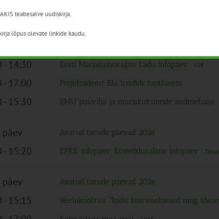
 alates
Avatud tarude päevad 2026
 AKIS teabesalve uudiskirja.
0
-
12:30
Väikeste põllumajandusettevõtete arendamise
irja lõpus olevate linkide kaudu.
0
-
12:30
Kohaliku toidu teemaline seminar maaeluvõrg
0
-
14:30
Eesti Marjakasvatajate Liidu infopäev
10€
0
-
17:00
Projektiideest ELi fondide taotluseni
0
-
15:30
EMÜ puuvilja ja marjakultuuride andmebaas
 päev
Avatud tarude päevad 2026
0
-
15:20
EPKK infopäev: Ettevõtlusalane infopäev
Tasut
 päev
Avatud tarude päevad 2026
0
-
15:15
Veebikoolitus “Toidu kestvuskatsed ning tões
0
-
17:00
Kahe jalaga maa peal