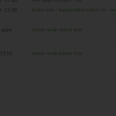
100€
0
-
15:30
Arukas küla – kogukondlikud suhted 2.0
Tasu
 päev
Avatud tarude päevad 2026
 23:59
Avatud tarude päevad 2026