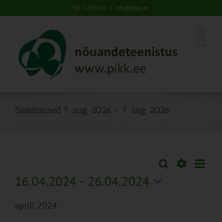
Skip
Tel: 5201078
|
info@pikk.ee
to
content
Sündmused 7. aug. 2026 - 7. aug. 2026
Sünd
Otsi
Sündmused
Lühiva
Views
Näita
16.04.2024
 - 
26.04.2024
Search
Naviga
Filtreid
Vali
and
aprill 2024
kuupäev.
Views