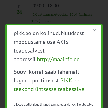
09:00
-
18:00
K
24
Nõustamismetoodika M01 (kolmas
päev)
Tasuta
09:30
-
12:00
pikk.ee on kolinud. Nüüdsest
EPKK infopäev “Säästlik taimekaitse
moodustame osa AKIS
Talust taldrikule eesmärkide valguses”
teabesalvest
Tasuta
aadressil
http://maainfo.ee
10:00
-
15:00
Soovi korral saab lähemalt
Tootjate pindala- ja loomatoetuste
infopäev veebis
Tasuta
lugeda postitusest
PIKK.ee
14:00
-
17:00
teekond ühtsesse teabesalve
Lihatootjate koostöö õpiring
pikk.ee uudiskirjaga liitunud saavad edaspidi AKIS teabesalve