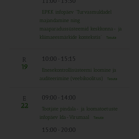
11:00
-
15:30
EPKK infopäev “Turvasmuldadel
majandamine ning
maaparadussüsteemid keskkonna- ja
kliimaeesmärkide kontekstis”
Tasuta
10:00
-
15:15
R
19
Enesekontrollisüsteemi loomine ja
auditeerimine (veebikoolitus)
Tasuta
09:00
-
14:00
E
22
Tootjate pindala- ja loomatoetuste
infopäev Ida-Virumaal
Tasuta
15:00
-
20:00