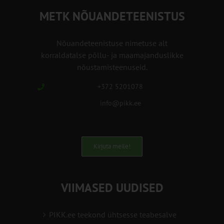
METK NÕUANDETEENISTUS
Nõuandeteenistuse nimetuse alt
korraldatalse põllu- ja maamajanduslikke
nõustamisteenuseid.
+372 5201078
info@pikk.ee
Kirjuta meile!
VIIMASED UUDISED
PIKK.ee teekond ühtsesse teabesalve