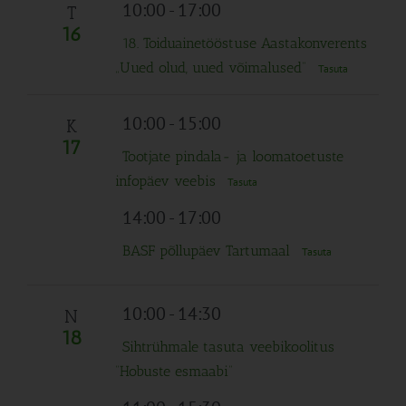
Navigation
10:00
-
17:00
T
16
18. Toiduainetööstuse Aastakonverents
„Uued olud, uued võimalused“
Tasuta
10:00
-
15:00
K
17
Tootjate pindala- ja loomatoetuste
infopäev veebis
Tasuta
14:00
-
17:00
BASF põllupäev Tartumaal
Tasuta
10:00
-
14:30
N
18
Sihtrühmale tasuta veebikoolitus
“Hobuste esmaabi”