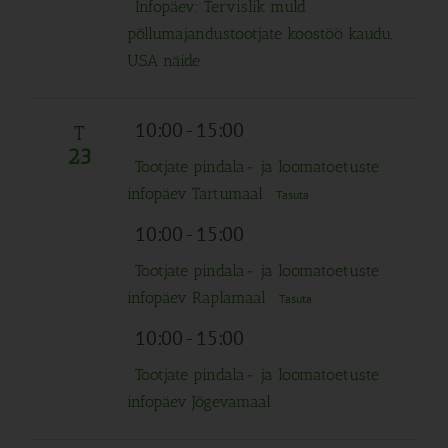
Infopäev: Tervislik muld
põllumajandustootjate koostöö kaudu,
USA näide
10:00
-
15:00
T
23
Tootjate pindala- ja loomatoetuste
infopäev Tartumaal
Tasuta
10:00
-
15:00
Tootjate pindala- ja loomatoetuste
infopäev Raplamaal
Tasuta
10:00
-
15:00
Tootjate pindala- ja loomatoetuste
infopäev Jõgevamaal