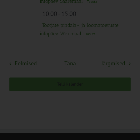
infopäev Saaremaal
Tasuta
10:00
-
15:00
Tootjate pindala- ja loomatoetuste
infopäev Võrumaal
Tasuta
Sündmused
Sünd
Eelmised
Täna
Järgmised
Telli kalender