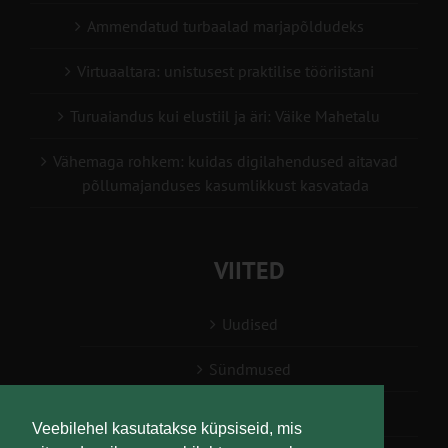
Ammendatud turbaalad marjapõldudeks
Virtuaaltara: unistusest praktilise tööriistani
Turuaiandus kui elustiil ja äri: Väike Mahetalu
Vähemaga rohkem: kuidas digilahendused aitavad
põllumajanduses kasumlikkust kasvatada
VIITED
Uudised
Sündmused
Konsulent, nõustaja
Veebilehel kasutatakse küpsiseid, mis