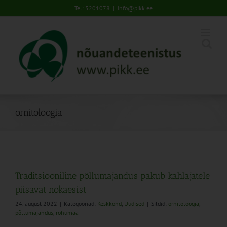
Skip
Tel: 5201078
|
info@pikk.ee
to
content
ornitoloogia
Traditsiooniline põllumajandus pakub kahlajatele
piisavat nokaesist
24. august 2022
|
Kategooriad:
Keskkond
,
Uudised
|
Sildid:
ornitoloogia
,
põllumajandus
,
rohumaa