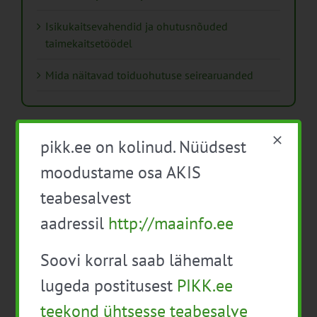
Isikukaitsevahendid ja ohutusnõuded
taimekaitsetöödel
Mida näitavad toiduohutuse seirearuanded
pikk.ee on kolinud. Nüüdsest
moodustame osa AKIS
Arhiiv
teabesalvest
Arhiiv
aadressil
http://maainfo.ee
Soovi korral saab lähemalt
lugeda postitusest
PIKK.ee
Pikk.ee uudiskirjaga liitumine.
teekond ühtsesse teabesalve