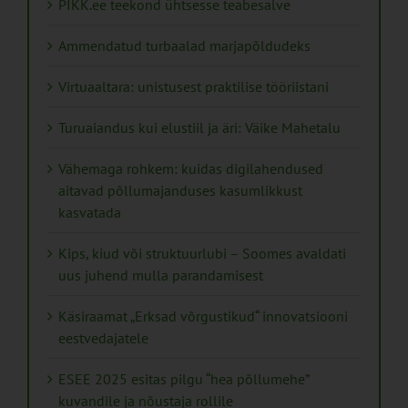
PIKK.ee teekond ühtsesse teabesalve
Ammendatud turbaalad marjapõldudeks
Virtuaaltara: unistusest praktilise tööriistani
Turuaiandus kui elustiil ja äri: Väike Mahetalu
Vähemaga rohkem: kuidas digilahendused
aitavad põllumajanduses kasumlikkust
kasvatada
Kips, kiud või struktuurlubi – Soomes avaldati
uus juhend mulla parandamisest
Käsiraamat „Erksad võrgustikud“ innovatsiooni
eestvedajatele
ESEE 2025 esitas pilgu “hea põllumehe”
kuvandile ja nõustaja rollile