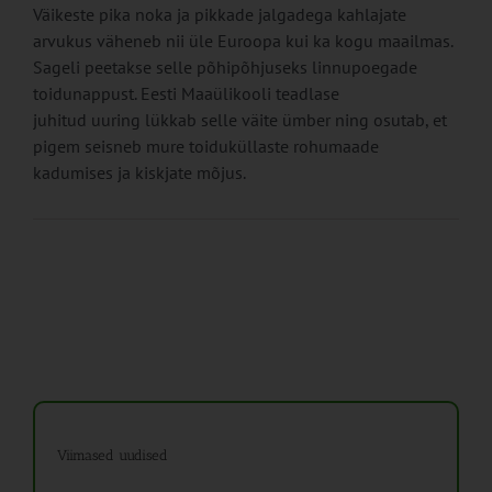
Väikeste pika noka ja pikkade jalgadega kahlajate
arvukus väheneb nii üle Euroopa kui ka kogu maailmas.
Sageli peetakse selle põhipõhjuseks linnupoegade
toidunappust. Eesti Maaülikooli teadlase
juhitud uuring lükkab selle väite ümber ning osutab, et
pigem seisneb mure toiduküllaste rohumaade
kadumises ja kiskjate mõjus.
Viimased uudised