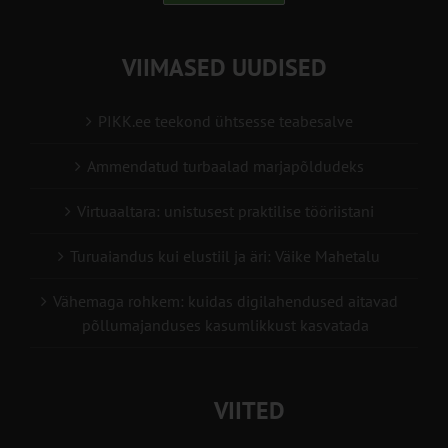
VIIMASED UUDISED
PIKK.ee teekond ühtsesse teabesalve
Ammendatud turbaalad marjapõldudeks
Virtuaaltara: unistusest praktilise tööriistani
Turuaiandus kui elustiil ja äri: Väike Mahetalu
Vähemaga rohkem: kuidas digilahendused aitavad
põllumajanduses kasumlikkust kasvatada
VIITED