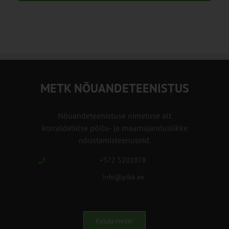
METK NÕUANDETEENISTUS
Nõuandeteenistuse nimetuse alt
korraldatalse põllu- ja maamajanduslikke
nõustamisteenuseid.
+372 5201078
info@pikk.ee
Kirjuta meile!