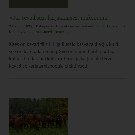
Võta kevadisest karjatamisest maksimum
23. aprill 2025
|
Kategooriad:
Loomakasvatus
,
Uudised
|
Sildid:
karjatamine
,
karjatervis
,
muld
,
mullatervis
,
rohumaa
Käes on kevad täis lilli ja ilusaid kasvavaid asju, kuid
see on ka mudahooaeg. Siin on mõned põhimõtted,
kuidas hoida oma kattekultuure ja karjamaid terve
kevadise karjatamishooaja efektiivselt.