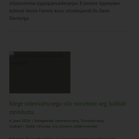
silotootmise õppepäevadesarjas. Esimene õppepäev
toimub Voore Farmis koos siloeksperdi Dr. Dave
Davies’ga
o
Kõrge toiteväärtusega silo varumise aeg hakkab
mööduma
4. juuni 2026
|
Kategooriad:
Loomakasvatus
,
Taimekasvatus
,
Uudised
|
Sildid:
rohumaa
,
silo
,
siloseire
,
sööda kvaliteet