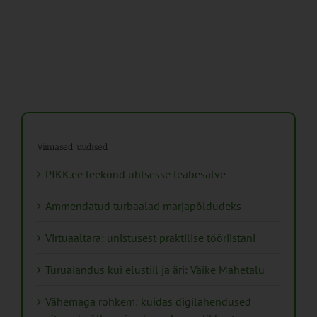
Viimased uudised
PIKK.ee teekond ühtsesse teabesalve
Ammendatud turbaalad marjapõldudeks
Virtuaaltara: unistusest praktilise tööriistani
Turuaiandus kui elustiil ja äri: Väike Mahetalu
Vähemaga rohkem: kuidas digilahendused