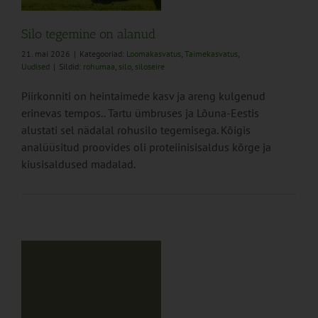
Silo tegemine on alanud
21. mai 2026
|
Kategooriad:
Loomakasvatus
,
Taimekasvatus
,
Uudised
|
Sildid:
rohumaa
,
silo
,
siloseire
Piirkonniti on heintaimede kasv ja areng kulgenud
erinevas tempos.. Tartu ümbruses ja Lõuna-Eestis
alustati sel nädalal rohusilo tegemisega. Kõigis
analüüsitud proovides oli proteiinisisaldus kõrge ja
kiusisaldused madalad.
m