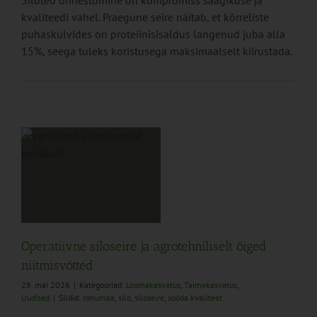
Siloteo õnnestumine on kompromiss saagikuse ja
kvaliteedi vahel. Praegune seire näitab, et kõrreliste
puhaskülvides on proteiinisisaldus langenud juba alla
15%, seega tuleks koristusega maksimaalselt kiirustada.
Operatiivne siloseire ja agrotehniliselt õiged
niitmisvõtted
29. mai 2026
|
Kategooriad:
Loomakasvatus
,
Taimekasvatus
,
Uudised
|
Sildid:
rohumaa
,
silo
,
siloseire
,
sööda kvaliteet