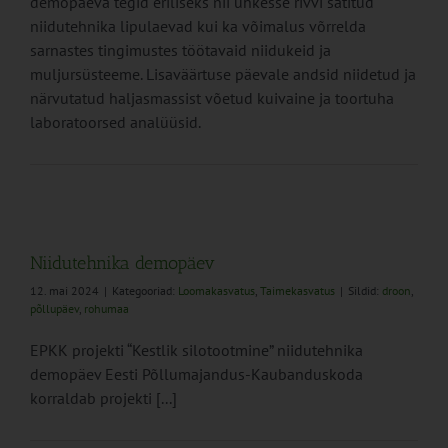
demopäeva tegid eriliseks nii uhkesse rivvi sätitud
niidutehnika lipulaevad kui ka võimalus võrrelda
sarnastes tingimustes töötavaid niidukeid ja
muljursüsteeme. Lisaväärtuse päevale andsid niidetud ja
närvutatud haljasmassist võetud kuivaine ja toortuha
laboratoorsed analüüsid.
Niidutehnika demopäev
12. mai 2024
|
Kategooriad:
Loomakasvatus
,
Taimekasvatus
|
Sildid:
droon
,
põllupäev
,
rohumaa
EPKK projekti “Kestlik silotootmine” niidutehnika
demopäev Eesti Põllumajandus-Kaubanduskoda
korraldab projekti [...]