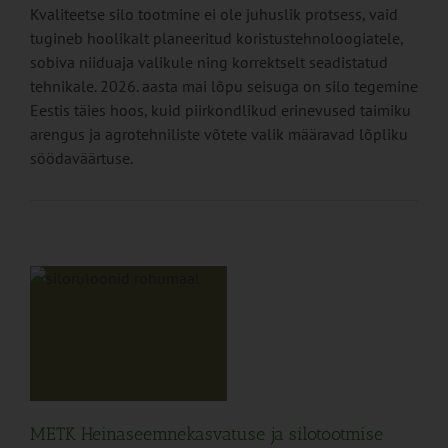
Kvaliteetse silo tootmine ei ole juhuslik protsess, vaid
tugineb hoolikalt planeeritud koristustehnoloogiatele,
sobiva niiduaja valikule ning korrektselt seadistatud
tehnikale. 2026. aasta mai lõpu seisuga on silo tegemine
Eestis täies hoos, kuid piirkondlikud erinevused taimiku
arengus ja agrotehniliste võtete valik määravad lõpliku
söödaväärtuse.
a
tu
METK Heinaseemnekasvatuse ja silotootmise