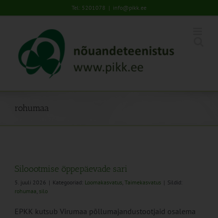
Skip
Tel: 5201078
|
info@pikk.ee
to
content
rohumaa
Siloootmise õppepäevade sari
5. juuli 2026
|
Kategooriad:
Loomakasvatus
,
Taimekasvatus
|
Sildid:
rohumaa
,
silo
EPKK kutsub Virumaa põllumajandustootjaid osalema