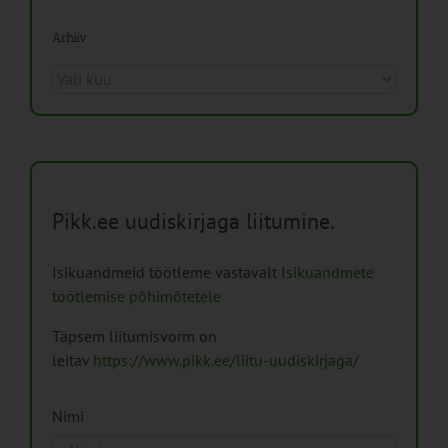
Arhiiv
Arhiiv
Pikk.ee uudiskirjaga liitumine.
Isikuandmeid töötleme vastavalt
Isikuandmete
töötlemise põhimõtetele
Täpsem liitumisvorm on
leitav
https://www.pikk.ee/liitu-uudiskirjaga/
Nimi