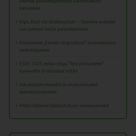
aitavad põllumajanduses kasumlikkust
kasvatada
Kips, kiud või struktuurlubi – Soomes avaldati
uus juhend mulla parandamisest
Käsiraamat „Erksad võrgustikud“ innovatsiooni
eestvedajatele
ESEE 2025 esitas pilgu “hea põllumehe”
kuvandile ja nõustaja rollile
Isikukaitsevahendid ja ohutusnõuded
taimekaitsetöödel
Mida näitavad toiduohutuse seirearuanded