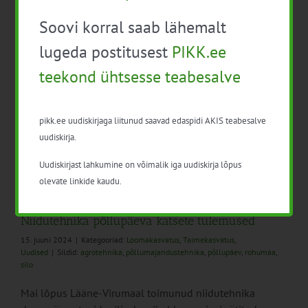
Mulla ja juurekava hindamise workshop rohumaal
Soovi korral saab lähemalt
Toimumisaeg: 3. sept kell [...]
lugeda postitusest
PIKK.ee
teekond ühtsesse teabesalve
pikk.ee uudiskirjaga liitunud saavad edaspidi AKIS teabesalve
uudiskirja.
Uudiskirjast lahkumine on võimalik iga uudiskirja lõpus
olevate linkide kaudu.
Niidutehnika põllupäeva katsete tulemused
15. juuni 2024
|
Kategooriad:
Loomakasvatus
,
Taimekasvatus
,
Uudised
|
Sildid:
agrotehnika
,
põllumajandustehnika
,
põllupäev
,
rohumaa
,
silo
Mai lõpus Lääne-Virumaal toimunud niidutehnika