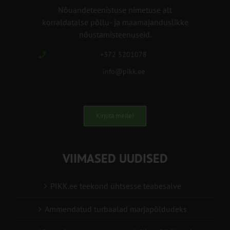
Nõuandeteenistuse nimetuse alt
korraldatalse põllu- ja maamajanduslikke
nõustamisteenuseid.
+372 5201078
info@pikk.ee
Kirjuta meile!
VIIMASED UUDISED
PIKK.ee teekond ühtsesse teabesalve
Ammendatud turbaalad marjapõldudeks