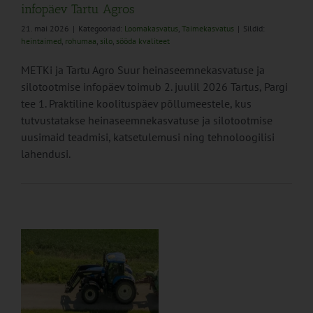
infopäev Tartu Agros
21. mai 2026
|
Kategooriad:
Loomakasvatus
,
Taimekasvatus
|
Sildid:
heintaimed
,
rohumaa
,
silo
,
sööda kvaliteet
METKi ja Tartu Agro Suur heinaseemnekasvatuse ja
silotootmise infopäev toimub 2. juulil 2026 Tartus, Pargi
tee 1. Praktiline koolituspäev põllumeestele, kus
tutvustatakse heinaseemnekasvatuse ja silotootmise
uusimaid teadmisi, katsetulemusi ning tehnoloogilisi
lahendusi.