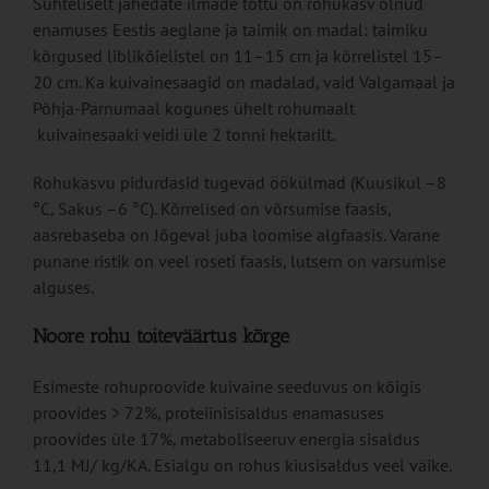
Suhteliselt jahedate ilmade tõttu on rohukasv olnud
enamuses Eestis aeglane ja taimik on madal: taimiku
kõrgused liblikõielistel on 11–15 cm ja kõrrelistel 15–
20 cm. Ka kuivainesaagid on madalad, vaid Valgamaal ja
Põhja-Pärnumaal kogunes ühelt rohumaalt
kuivainesaaki veidi üle 2 tonni hektarilt.
Rohukasvu pidurdasid tugevad öökülmad (Kuusikul –8
°C, Sakus –6 °C). Kõrrelised on võrsumise faasis,
aasrebaseba on Jõgeval juba loomise algfaasis. Varane
punane ristik on veel roseti faasis, lutsern on varsumise
alguses.
Noore rohu toiteväärtus kõrge
Esimeste rohuproovide kuivaine seeduvus on kõigis
proovides > 72%, proteiinisisaldus enamasuses
proovides üle 17%, metaboliseeruv energia sisaldus
11,1 MJ/ kg/KA. Esialgu on rohus kiusisaldus veel väike.