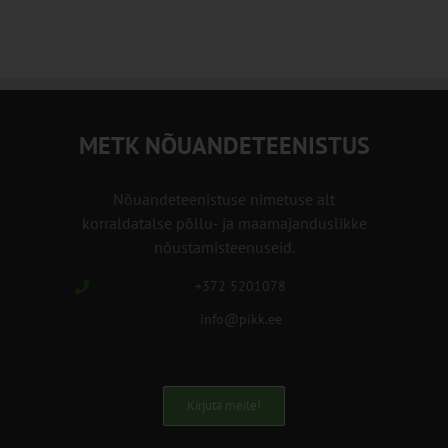
METK NÕUANDETEENISTUS
Nõuandeteenistuse nimetuse alt
korraldatalse põllu- ja maamajanduslikke
nõustamisteenuseid.
+372 5201078
info@pikk.ee
Kirjuta meile!