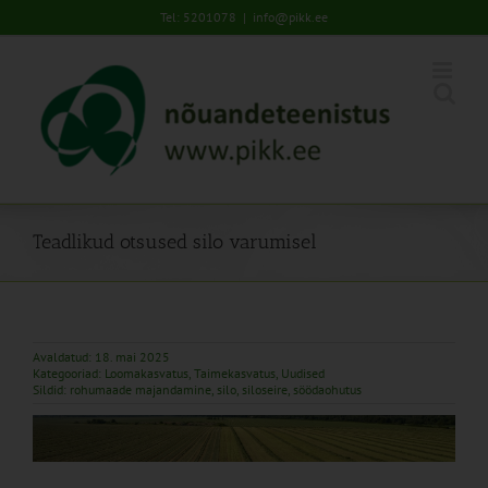
Skip
Tel: 5201078
|
info@pikk.ee
to
content
Teadlikud otsused silo varumisel
Avaldatud: 18. mai 2025
Kategooriad:
Loomakasvatus
,
Taimekasvatus
,
Uudised
Sildid:
rohumaade majandamine
,
silo
,
siloseire
,
söödaohutus