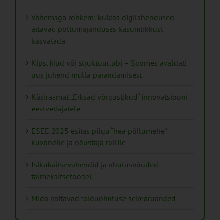
Vähemaga rohkem: kuidas digilahendused
aitavad põllumajanduses kasumlikkust
kasvatada
Kips, kiud või struktuurlubi – Soomes avaldati
uus juhend mulla parandamisest
Käsiraamat „Erksad võrgustikud“ innovatsiooni
eestvedajatele
ESEE 2025 esitas pilgu “hea põllumehe”
kuvandile ja nõustaja rollile
Isikukaitsevahendid ja ohutusnõuded
taimekaitsetöödel
Mida näitavad toiduohutuse seirearuanded