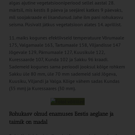
algas ajutine vegetatsiooniperiood sellel aastal 28.
märtsil, mis kestis 8 päeva ja seejärel katkes 9 päevaks,
mil soojakraade ei lisandunud. Jahe ilm pani rohukasvu
seisma. Püsivalt jätkus vegetatsioon alates 14. aprillist.
11. maiks kogunes efektiivseid temperatuure Võrumaale
175, Valgamaale 163, Tartumaale 158, Viljandisse 147
Jõgevale 129, Pärnumaale 127, Kuusikule 122,
Kuressaarde 107, Kunda 102 ja Sakku 96 kraadi.
Sademeid kogunes sama perioodi jooksul kõige rohkem
Sakku üle 80 mm, üle 70 mm sademeid said Jõgeva,
Kuusiku, Viljandi ja Valga. Kõige vähem sadas Kundas
(35 mm) ja Kuressaares (30 mm).
Rohukasv olnud enamuses Eestis aeglane ja
taimik on madal