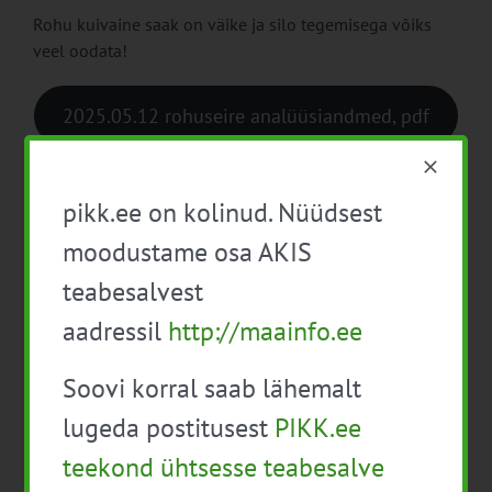
Rohu kuivaine saak on väike ja silo tegemisega võiks
veel oodata!
2025.05.12 rohuseire analüüsiandmed, pdf
Seire tulemusi avaldatakse iganädalaselt METKi
kodulehel ja sotsiaalmeediakanalis.
pikk.ee on kolinud. Nüüdsest
moodustame osa AKIS
teabesalvest
aadressil
http://maainfo.ee
Soovi korral saab lähemalt
lugeda postitusest
PIKK.ee
teekond ühtsesse teabesalve