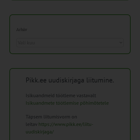
Arhiiv
Arhiiv
Pikk.ee uudiskirjaga liitumine.
Isikuandmeid töötleme vastavalt
Isikuandmete töötlemise põhimõtetele
Täpsem liitumisvorm on
leitav
https://www.pikk.ee/liitu-
uudiskirjaga/