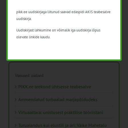
pikk.ee uudiskirjaga liitunud saavad edaspidi AKIS teabesalve
PIKK.ee teekond ühtsesse
uudiskirja.
teabesalve
Ammendatud turbaalad
1. august 2026
marjapõldudeks
Uudiskirjast lahkumine on võimalik iga uudiskirja lõpus
25. juuli 2026
olevate linkide kaudu.
Viimased uudised
PIKK.ee teekond ühtsesse teabesalve
Ammendatud turbaalad marjapõldudeks
Virtuaaltara: unistusest praktilise tööriistani
Turuaiandus kui elustiil ja äri: Väike Mahetalu