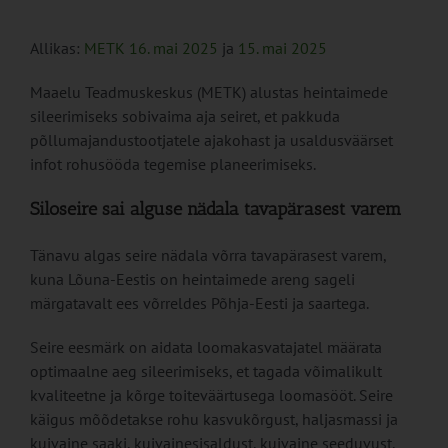
Allikas:
METK 16. mai 2025
ja
15. mai 2025
Maaelu Teadmuskeskus (METK) alustas heintaimede
sileerimiseks sobivaima aja seiret, et pakkuda
põllumajandustootjatele ajakohast ja usaldusväärset
infot rohusööda tegemise planeerimiseks.
Siloseire sai alguse nädala tavapärasest varem
Tänavu algas seire nädala võrra tavapärasest varem,
kuna Lõuna-Eestis on heintaimede areng sageli
märgatavalt ees võrreldes Põhja-Eesti ja saartega.
Seire eesmärk on aidata loomakasvatajatel määrata
optimaalne aeg sileerimiseks, et tagada võimalikult
kvaliteetne ja kõrge toiteväärtusega loomasööt. Seire
käigus mõõdetakse rohu kasvukõrgust, haljasmassi ja
kuivaine saaki, kuivainesisaldust, kuivaine seeduvust,