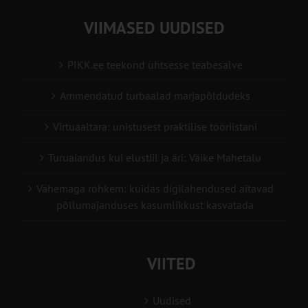
VIIMASED UUDISED
PIKK.ee teekond ühtsesse teabesalve
Ammendatud turbaalad marjapõldudeks
Virtuaaltara: unistusest praktilise tööriistani
Turuaiandus kui elustiil ja äri: Väike Mahetalu
Vähemaga rohkem: kuidas digilahendused aitavad
põllumajanduses kasumlikkust kasvatada
VIITED
Uudised