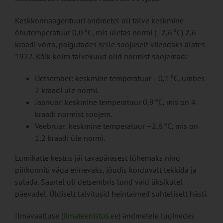
Keskkonnaagentuuri andmetel oli talve keskmine
õhutemperatuur 0,0 °C, mis ületas normi (–2,6 °C) 2,6
kraadi võrra, paigutades selle soojuselt viiendaks alates
1922. Kõik kolm talvekuud olid normist soojemad:
Detsember: keskmine temperatuur –0,1 °C, umbes
2 kraadi üle normi.
Jaanuar: keskmine temperatuur 0,9 °C, mis on 4
kraadi normist soojem.
Veebruar: keskmine temperatuur –2,6 °C, mis on
1,2 kraadi üle normi.
Lumikatte kestus jäi tavapärasest lühemaks ning
piirkonniti väga erinevaks, jõudis korduvalt tekkida ja
sulada. Saartel oli detsembris lund vaid üksikutel
päevadel. Üldiselt talvitusid heintaimed suhteliselt hästi.
Ilmavaatluse (
ilmateenistus.ee
) andmetele tuginedes