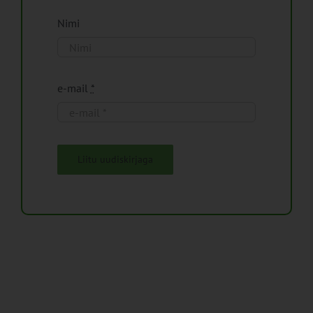
Nimi
e-mail
*
Liitu uudiskirjaga