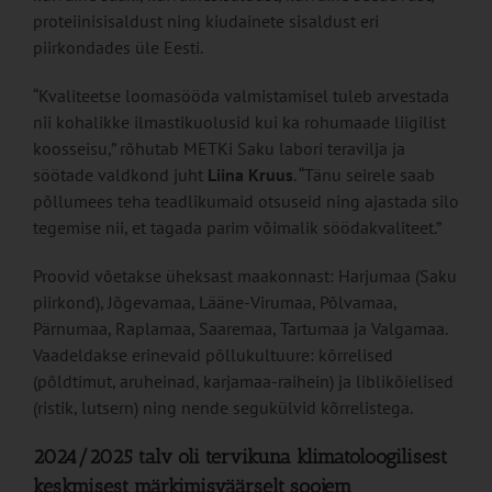
proteiinisisaldust ning kiudainete sisaldust eri
piirkondades üle Eesti.
“Kvaliteetse loomasööda valmistamisel tuleb arvestada
nii kohalikke ilmastikuolusid kui ka rohumaade liigilist
koosseisu,” rõhutab METKi Saku labori teravilja ja
söötade valdkond juht
Liina Kruus
. “Tänu seirele saab
põllumees teha teadlikumaid otsuseid ning ajastada silo
tegemise nii, et tagada parim võimalik söödakvaliteet.”
Proovid võetakse üheksast maakonnast: Harjumaa (Saku
piirkond), Jõgevamaa, Lääne-Virumaa, Põlvamaa,
Pärnumaa, Raplamaa, Saaremaa, Tartumaa ja Valgamaa.
Vaadeldakse erinevaid põllukultuure: kõrrelised
(põldtimut, aruheinad, karjamaa-raihein) ja liblikõielised
(ristik, lutsern) ning nende segukülvid kõrrelistega.
2024/2025 talv oli tervikuna klimatoloogilisest
keskmisest märkimisväärselt soojem